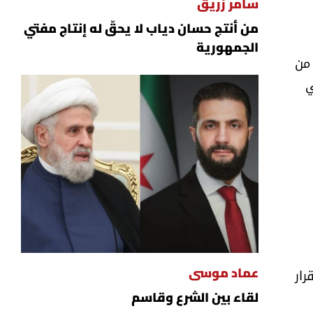
سامر زريق
من أنتج حسان دياب لا يحقّ له إنتاج مفتي
الجمهورية
 من
ي
رار
عماد موسى
لقاء بين الشرع وقاسم