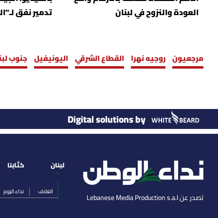
العودة والنزوح في لبنان
تدمير نفق لـ"ا
مرجعيون
روجيه نهرا
القطاع الشرقي
اليونيفيل
جنوب لبن
Digital solutions by
لبنان
كتّابنا
الغلاف
نداء اليوم
تصدر عن Lebanese Media Production s.a.l