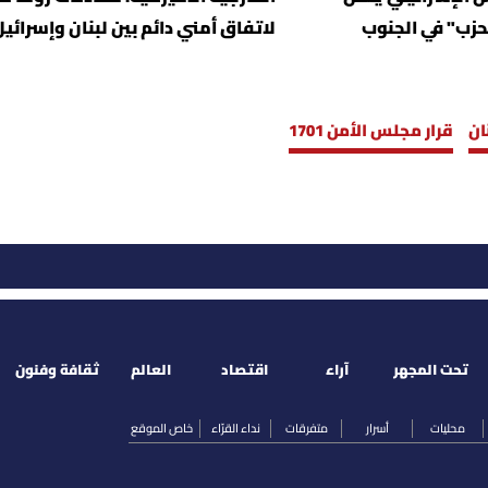
لحزب" في الجنوب
لاتفاق أمني دائم بين لبنان وإسرائيل
ان
قرار مجلس الأمن 1701
تحت المجهر
آراء
اقتصاد
العالم
ثقافة وفنون
محليات
أسرار
متفرقات
نداء القرّاء
خاص الموقع