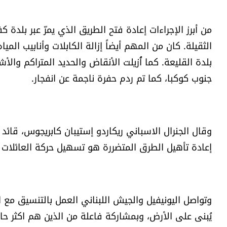
من أبرز الإجراءات إعادة فتح الطريق الذي يمرّ عبر بلدة ك
الثقيلة. كان من المهم أيضاً إزالة الكابلات وأنابيب ال
بلدة القليعة. كما أُزيلت الأنقاض والحديد المتراكم و
جنوب كوكبا، كما تم ردم حفرة ناجمة عن انفجار.
وقال الجنرال الاسباني ريكاردو إستيبان كابريجوس، قائ
إعادة تأهيل الطرق المتضررة هو تسهيل حركة العائلات 
وتواصل اليونيفيل والجيش اللبناني العمل بالتنسيق مع ال
يُبنى على الأرض، وبمشاركة فاعلة من الذين هم اكثر حاج