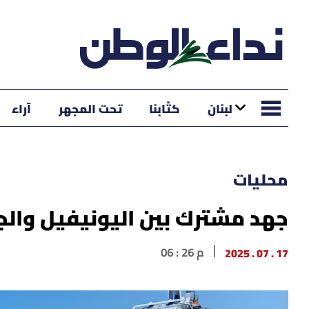
لبنان
كتّابنا
تحت المجهر
آراء
محليات
جهد مشترك بين اليونيفيل والج
17 . 07 . 2025
06 : 26 م