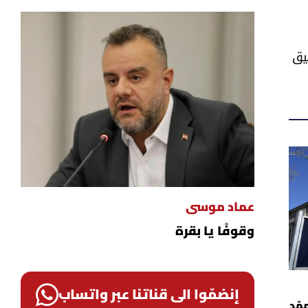
يق
عماد موسى
وقوفًا يا بقرة
إنضمّوا الى قناتنا عبر واتساب
هّد