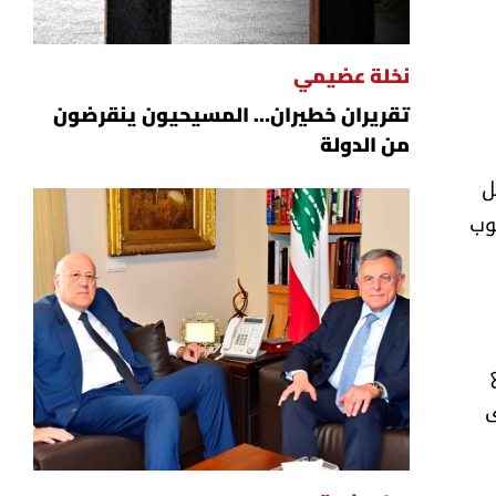
نخلة عضيمي
تقريران خطيران… المسيحيون ينقرضون
من الدولة
ل
وب
ع
ى