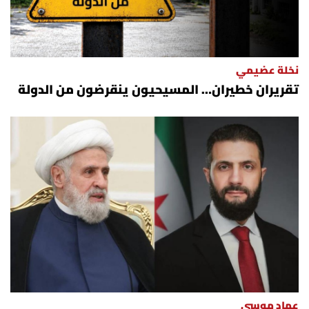
نخلة عضيمي
تقريران خطيران… المسيحيون ينقرضون من الدولة
عماد موسى