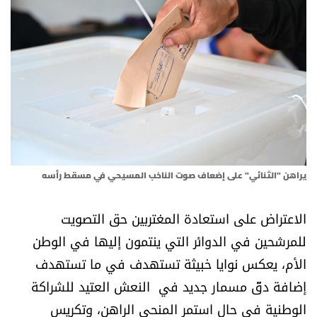
أسرار
متفرقات
نداء القرّاء
خاص الموقع
كتّابنا
يراهن "الثنائي" على إضعاف صوت الناخب المسيحي في مسقط رأسه
تحت المجهر
الاعتراض على استعادة المغتربين حق التصويت
للمرشحين في الدوائر التي ينتمون إليها في الوطن
آراء
الأم، يعكس نوايا خبيثة تستهدف في ما تستهدف
إضافة دقّ مسمار جديد في النعش العتيد للشراكة
اقتصاد
الوطنية في حال استمر المنحى الراهن، وتكريس