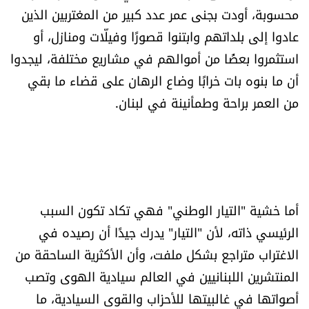
محسوبة، أودت بجنى عمر عدد كبير من المغتربين الذين
الرياضة
عادوا إلى بلداتهم وابتنوا قصورًا وفيلّات ومنازل، أو
منوّعات
استثمروا بعضًا من أموالهم في مشاريع مختلفة، ليجدوا
أن ما بنوه بات خرابًا وضاع الرهان على قضاء ما بقي
حظّك اليوم
من العمر براحة وطمأنينة في لبنان.
للتاريخ
فيديو
أما خشية "التيار الوطني" فهي تكاد تكون السبب
من نحن
الرئيسي ذاته، لأن "التيار" يدرك جيدًا أن رصيده في
الاغتراب متراجع بشكل ملفت، وأن الأكثرية الساحقة من
للتواصل معنا
المنتشرين اللبنانيين في العالم سيادية الهوى وتصب
شروط الاستخدام
أصواتها في غالبيتها للأحزاب والقوى السيادية، ما