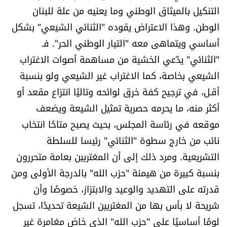
التنكيل بالميثاق الوطني وما يعنيه من علة للبنان
العالم
الوطن. وهذا الاعتراض يقوده "الثنائي الشيعي" بشكل
الصحافة الإسرائيلية
أساسي ويتماهى معه "التيار الوطني الحر". فـ
"الثنائي" يدّعي الخشية من مساهمة أصوات الاغتراب
ثقافة وفنون
الشيعي بخاصة، كما الاغتراب غير الشيعي ولو بنسبة
أقـل، في ترجيح كفة خرق لوائحه وتاليًا انتزاع مقعد أو
فصل من كتاب
أكثر منه، ما يحرمه حصرية تمثيل الشيعة ويضعف
موقعه في رئاسة المجلس، بحيث يصبح متاحًا انتخاب
اقرأ تضحك
نائب من خارج سطوة "الثنائي" رئيسا للسلطة
كاميرا
التشريعية. ومرد ذلك إلى أن المغتربين بعامة متحررون
بنسبة كبيرة من هيمنة "حزب الله" بالدرجة الأولى ومن
سجالات
قدرته على التهديد والوعيد والابتزاز، خصوصًا وأن
شريحة لا بأس بها من المغتربين الشيعة تحديدًا، تسجل
صحّة وصحن
لومًا أساسيًا على "حزب الله" الذي خاض مغامرة غير