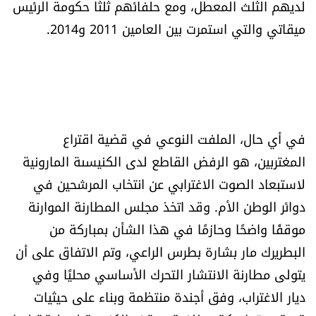
لديهم الثلث المعطل، ومع حلفائهم ثلثا حكومة الرئيس
ميقاتي والتي استمرت بين العامين 2011 و2014.
في أي حال، الملفت النوعي في قضية اقتراع
المغتربين، هو الرفض القاطع لدى الكنيسىة المارونية
لاستبعاد الصوت الاغترابي عن انتخاب المرشحين في
دوائر الوطن الأم. وقد اتخذ مجلس المطارنة الموارنة
موقفًا واضحًا وحازمًا في هذا الشأن بمباركة من
البطريرك مار بشارة بطرس الراعي، وتم الاتفاق على أن
يتولى مطارنة الانتشار التحرك الأساسي محليًا وفي
ديار الاغتراب، وفق أجندة منتظمة وبناء على حيثيات