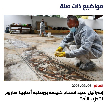
مواضيع ذات صلة
العالم
06 . 08 . 2026
إسرائيل تعيد افتتاح كنيسة بيزنطية أصابها صاروخ
لـ"حزب الله"