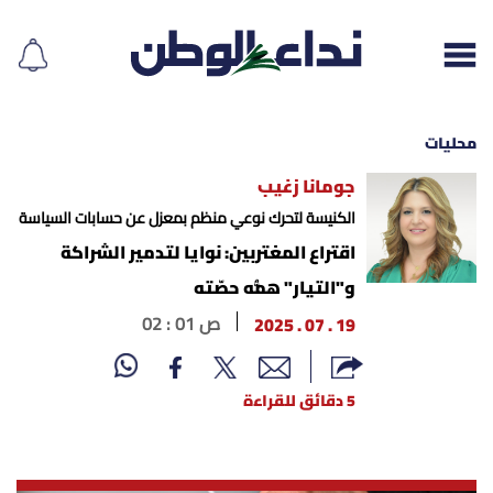
محليات
جومانا زغيب
إقرأ الجريدة
الكنيسة لتحرك نوعي منظم بمعزل عن حسابات السياسة
اقتراع المغتربين: نوايا لتدمير الشراكة
لبنان
و"التيار" همُّه حصّته
19 . 07 . 2025
02 : 01 ص
الغلاف
نداء اليوم
5 دقائق للقراءة
محليات