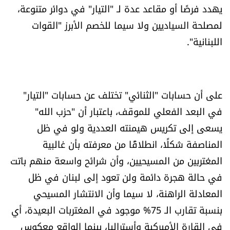
يهدد فرصًا أو مقاعد عدة لـ "التيار" في دوائر متنوعة،
شروط الإشتراك
لمصلحة السياديين ولا سيما للخصم الأبرز "القوات
اللبنانية".
Digital solutions by
على أن حسابات "الثنائي" تختلف عن حسابات "التيار"
في البعد الفعلي للموقف، باعتبار أن "حزب الله"
يسعى إلى تكريس هيمنته العددية ولو في ظل
المناصفة شكلًا، انطلاقًا من معرفته بأن غالبية
المغتربين من المسيحيين، وأن شرائح واسعة منهم باتت
في حالة هجرة دائمة ولن تعود إلى لبنان في ظل
المعادلة الراهنة، لا سيما وأن الانتشار المسيحي
بنسبة تقارب الـ 75% موجود في المغتربات البعيدة، أي
في القارة الأميركية وأستراليا، بينما الواقع معكوس