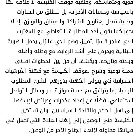
قوية ومتماسكة. وخلفية موقف الكنيسة لا علاقة لها
بالسياسة وحسابات الأحزاب، بل تنطلق من اعتبارات
وطنية تتصل بعناوين الشراكة والميثاق والتوازن، إذ لا
يجوز كما يقول أحد المطارنة، التعاطي مع المغترب
الذي هاجر قسرًا بتمييز، وهو الذي ما زال يحمل الهوية
اللبنانية ويحرص على أشد الروابط مع وطنه وأهله
وبلدته وتاريخه. ويكشف أن من بين الخطوات إطلاق
حملة توعية وشرح لموقف الكنيسة مع كهنة الأبرشيات
الاغترابية كي يتولى الكهنة بدورهم الشرح المطلوب
للرعايا، بما يترافق مع حملة موازية عبر وسائل التواصل
الاجتماعي، فضلًا عن إعداد مذكرات وعرائض لإبلاغها
إلى أهل الحكم والقادة السياسيين، ولن تستكين
الكنيسة حتى الوصول إلى إلغاء المادة التي تحمل في
طياتها محاولة لإلغاء الجناح الآخر من الوطن.