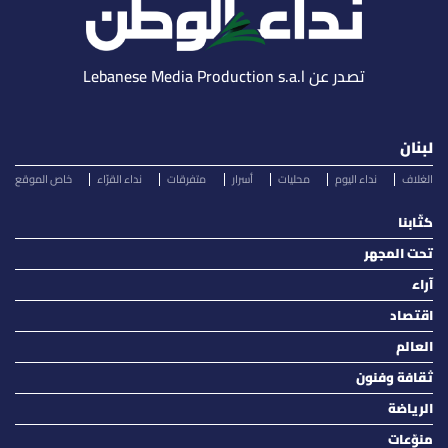
تصدر عن Lebanese Media Production s.a.l
لبنان
الغلاف
نداء اليوم
محليات
أسرار
متفرقات
نداء القرّاء
خاص الموقع
كتّابنا
تحت المجهر
آراء
اقتصاد
العالم
ثقافة وفنون
الرياضة
منوّعات