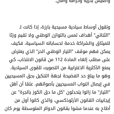
والعيش بحرية وكرامة وأمان.
وتقول أوساط سيادية مسيحية بارزة، إذا كانت لـ
"الثنائي" أهداف تمس بالتوازن الوطني ولا تقيم وزنًا
للميثاق والشراكة خدمة لحساباته السياسية، فكيف
يمكن فهم موقف "التيار الوطني الحر" الذي يعترض
على مطلب إلغاء المادة 112 من قانون الانتخاب، كي
يمنع الأكثرية الاغترابية من التصويت للقوى السيادية.
وهو ما يبلغ حد الفضيحة لجهة التنكيل بحق المسيحيين
في إيصال النواب المسيحيين بأصواتهم، علمًا أن أهل
"التيار" ما زالوا يتحدثون "كل ما دق الكوز بالجرة" عن
إيجابيات القانون الأرثوذكسي، والذي كانوا أول من
أطاح به عندما مشوا بقانون الدوائر المتوسطة يوم كان