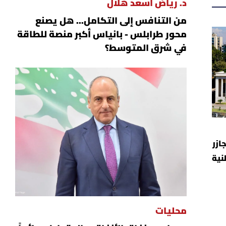
د. رياض أسعد هلال
من التنافس إلى التكامل... هل يصنع
محور طرابلس - بانياس أكبر منصة للطاقة
في شرق المتوسط؟
ازر
نية
محليات