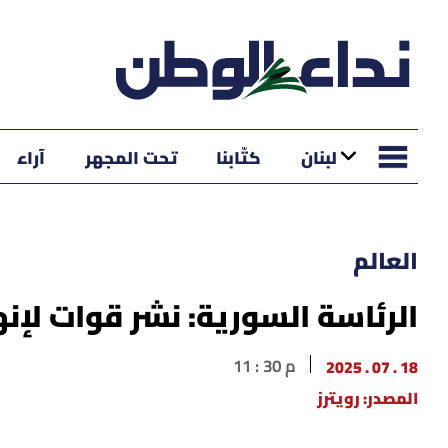
لبنان
كتّابنا
تحت المجهر
آراء
العالم
الرئاسة السورية: نشر قوات لإنه
18 . 07 . 2025
11 : 30 م
المصدر: رويترز