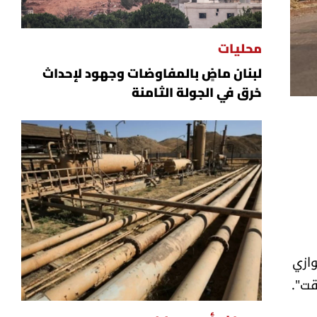
محليات
لبنان ماضٍ بالمفاوضات وجهود لإحداث
خرق في الجولة الثامنة
وازي
قت".