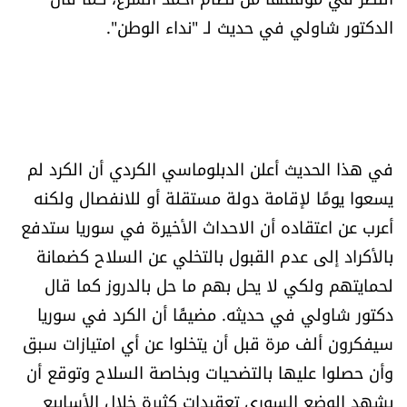
العالم
الدكتور شاولي في حديث لـ "نداء الوطن".
الصحافة الإسرائيلية
ثقافة وفنون
في هذا الحديث أعلن الدبلوماسي الكردي أن الكرد لم
فصل من كتاب
يسعوا يومًا لإقامة دولة مستقلة أو للانفصال ولكنه
اقرأ تضحك
أعرب عن اعتقاده أن الاحداث الأخيرة في سوريا ستدفع
بالأكراد إلى عدم القبول بالتخلي عن السلاح كضمانة
كاميرا
لحمايتهم ولكي لا يحل بهم ما حل بالدروز كما قال
دكتور شاولي في حديثه. مضيفًا أن الكرد في سوريا
سجالات
سيفكرون ألف مرة قبل أن يتخلوا عن أي امتيازات سبق
وأن حصلوا عليها بالتضحيات وبخاصة السلاح وتوقع أن
صحّة وصحن
يشهد الوضع السوري تعقيدات كثيرة خلال الأسابيع