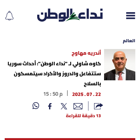
العالم
أندريه مهاوج
إقرأ الجريدة
كاوه شاولي لـ "نداء الوطن": أحداث سوريا
ستتفاعل والدروز والأكراد سيتمسكون
لبنان
بالسلاح
الغلاف
22 . 07 . 2025
15 : 50 م
نداء اليوم
13 دقيقة للقراءة
محليات