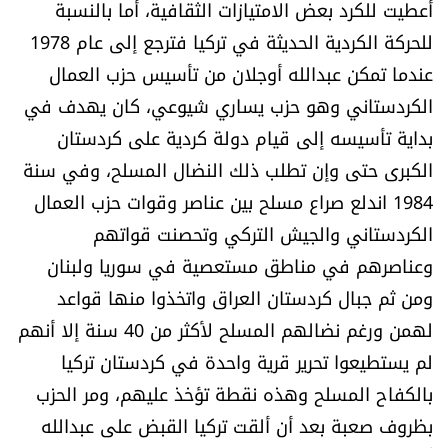
أعطيت للكرد بعض الامتيازات الثقافية، أما بالنسبة
للحركة الكردية الحديثة في تركيا فترجع إلى عام 1978
عندما تمكن عبدالله أوجلان من تأسيس حزب العمال
الكردستاني وهو حزب يساري شيوعي، كان يهدف في
بداية تأسيسه إلى قيام دولة كردية على كردستان
الكبرى حتى وإن تطلب ذلك النضال المسلح، وفي سنة
1984 اندلع صراع مسلح بين عناصر وقوات حزب العمال
الكردستاني والجيش التركي وتحصنت قواتهم
وعناصرهم في مناطق مستعصية في سوريا ولبنان
ومن ثم جبال كردستان العراق واتخذوا منها قواعد
لهمن ورغم نضالهم المسلح لأكثر من 40 سنة إلا أنهم
لم يستطيعوا تحرير قرية واحدة في كردستان تركيا
بالكفاح المسلح وهذه نقطة تؤخذ عليهم، ومر الحزب
بظروف صعبة بعد أن ألقت تركيا القبض على عبدالله