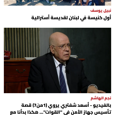
نبيل يوسف
أول كنيسة في لبنان لقديسة أسترالية
نجم الهاشم
بالفيديو - أسعد شفتري يروي (1من7) قصة
تأسيس جهاز الأمن في "القوات"... هكذا بدأنا مع