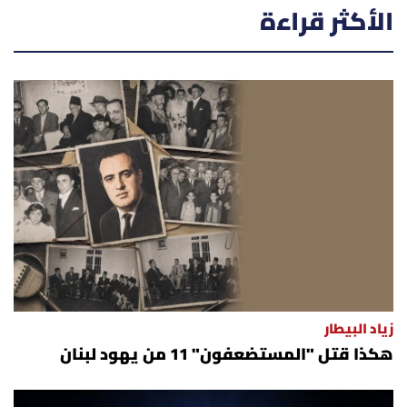
الأكثر قراءة
زياد البيطار
هكذا قتل "المستضعفون" 11 من يهود لبنان