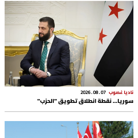
ناديا غصوب
07 . 08 . 2026
سوريا... نقطة انطلاق تطويق "الحزب"