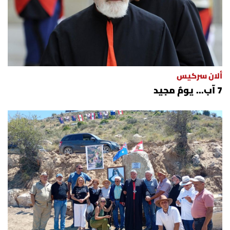
ألان سركيس
7 آب... يومٌ مجيد