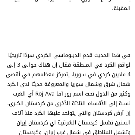
المقبلة.
الرياضة
منوّعات
حظّك اليوم
في هذا الحديث قدم الدبلوماسي الكردي سردًا تاريخيًا
للتاريخ
لواقع الكرد في المنطقة فقال إن هناك حوالى 3 إلى
4 ملايين كردي في سوريا، يتمركز معظمهم في أقصى
فيديو
شمال شرق وشمال سوريا والمعروفة حديثًا لدى الكرد
وكثير من الدول تحت اسم روز آفا Roj Ava أي الغرب
من نحن
نسبة إلى الأقسام الثلاثة الأخرى من كردستان الكبرى،
إن أرض كردستان والتي يتواجد عليها الكرد منذ آلاف
للتواصل معنا
السنين تشمل كردستان الشرقية اي كردستان إيران
شروط الاستخدام
وتشمل المناطق في شمال غرب إيران، وكردستان