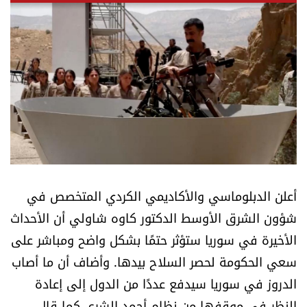
أسرار
متفرقات
نداء القرّاء
خاص الموقع
كتّابنا
أعلن الدبلوماسي والأكاديمي الكردي المتخصص في
تحت المجهر
شؤون الشرق الأوسط الدكتور كاوه شاولي أن الأحداث
الأخيرة في سوريا ستؤثر حتمًا بشكل واضح ومباشر على
آراء
سعي الحكومة لحصر السلاح بيدها. وأضاف أن ما أصاب
الدروز في سوريا سيدفع عددًا من الدول إلى إعادة
اقتصاد
النظر في موقفها من نظام أحمد الشرع، كما قال