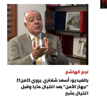
نجم الهاشم
بالفيديو: أسعد شفتري يروي (2من7)
"جهاز الأمن" بعد اغتيال مايا وقبل
اغتيال بشير