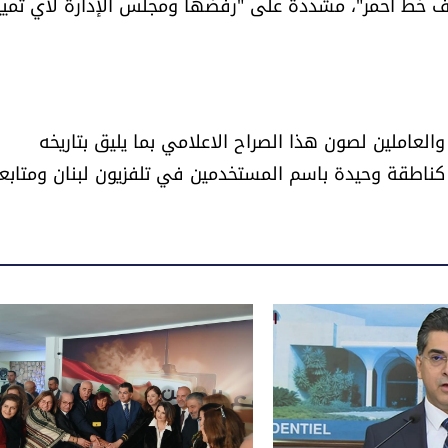
ف خط أحمر"، مشددة على "رفضها ومجلس الإدارة لأي تميي
العاملين لصون هذا الصراح الاعلامي بما يليق بتاريخه
ناطقة وحيدة باسم المستخدمين في تلفزيون لبنان ومتابع