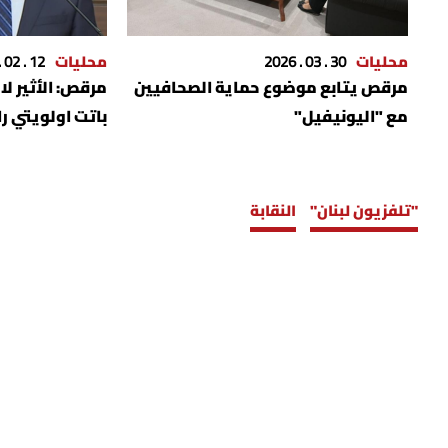
محليات
30 . 03 . 2026
محليات
12 . 02 . 2026
مرقص يتابع موضوع حماية الصحافيين
مرقص: الأثير لا
مع "اليونيفيل"
باتت اولويتي را
"تلفزيون لبنان"
النقابة