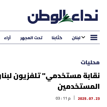
لبنان
كتّابنا
تحت المجهر
آراء
محليات
نقابة مستخدمي" تلفزيون لبنان"
المستخدمين
23 . 07 . 2025
03 : 11 م