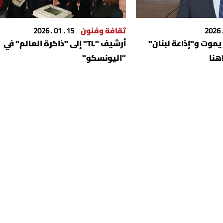
ثقافة وفنون
15 . 01 . 2026
 يموت و"إذاعة لبنان"
أرشيف "TL" إلى "ذاكرة العالم" في
هنا
"اليونسكو"