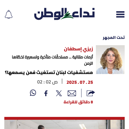
تحت المجهر
زيزي إسطفان
إقرأ الجريدة
أزمات متتالية ... مستحقّات متأخرة وتسعيرة تخطّاها
الزمن
لبنان
مستشفيات لبنان تستغيث فمن يسمعها؟
25 . 07 . 2025
02 : 02 ص
الغلاف
نداء اليوم
8 دقائق للقراءة
محليات