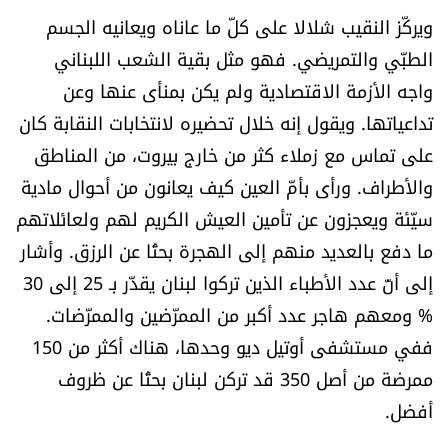
ويركّز النقيب شلالا على كلّ ما عاناه ويعانيه الجسم
الطبّي والتمريضي. فهو مثل بقية الشعب اللبناني
واجه الأزمة الاقتصادية ولم يكن بمنأى عنها وعن
تداعياتها. ويقول إنه خلال تحضيره لانتخابات النقابة كان
على تماس مع زملاء كثر من خارج بيروت، من المناطق
والأطراف. ورأى بأمّ العين كيف يعانون من أحوال مادية
سيّئة ويعجزون عن تأمين العيش الكريم لهم ولعائلاتهم
ما دفع بالعديد منهم إلى الهجرة بحثًا عن الرزق. وأشار
إلى أنّ عدد الأطباء الذين تركوا لبنان يقدّر بـ 25 إلى 30
% ومعهم هاجر عدد أكبر من الممرّضين والممرّضات.
ففي مستشفى أوتيل ديو وحدها، هناك أكثر من 150
ممرضة من أصل 350 قد تركن لبنان بحثًا عن ظروف
أفضل.