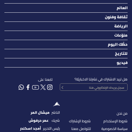
العالم
ثقافة وفنون
الرياضة
منوّعات
حظّك اليوم
للتاريخ
فيديو
هل تريد الاشتراك في نشرتنا الاخباريّة؟
تابعنا على
الناشر
ميشال المر
من نحن
شريك
عمر حرفوش
شروط الإستخدام
شروط الإشتراك
رئيس التحرير
أمجد اسكندر
سياسة الخصوصية
للتواصل معنا