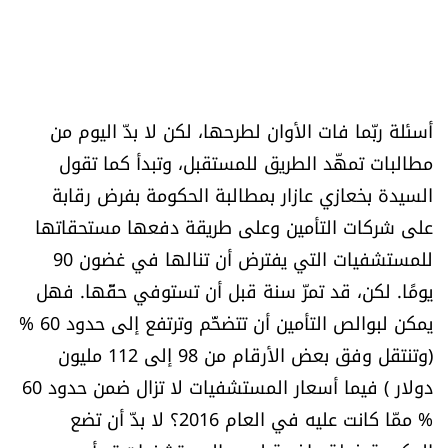
أسئلة ربّما فات الأوان لطرحها، لكن لا بدّ اليوم من
مطالبات تمهّد الطريق للمستقبل، وتبدأ كما تقول
السيدة بخعازي عازار بمطالبة الحكومة بفرض رقابة
على شركات التأمين وعلى طريقة دفعها مستحقاتها
للمستشفيات التي يفترض أن تنالها في غضون 90
يومًا. لكن، قد تمرّ سنة قبل أن تستوفي حقّها. فهل
يمكن لبوالص التأمين أن تتضخّم وترتفع إلى حدود 60 %
(وتنتقل وفق بعض الأرقام من 98 إلى 112 مليون
دولار ) فيما أسعار المستشفيات لا تزال ضمن حدود 60
% ممّا كانت عليه في العام 2016؟ لا بدّ أن تضع