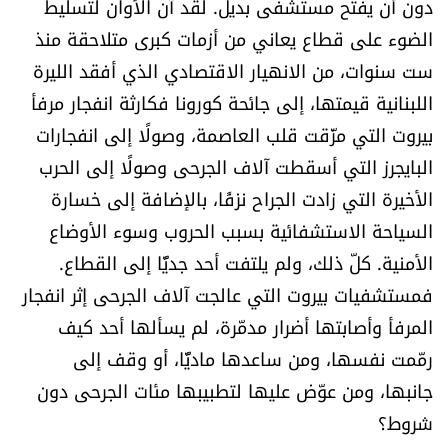
دون أن يفتح مستشفى بديل. لقد آن الأوان لتسليط
شروط الإشتراك
الضوء على قطاع يعاني من أزمات كبرى متلاحقة منذ
ست سنوات، من الانهيار الاقتصادي الذي أفقد الليرة
Digital solutions by
اللبنانية قيمتها، إلى جائحة كورونا فكارثة انفجار مرفأ
بيروت التي مزّقت قلب العاصمة، وصولًا إلى انفجارات
البايجرز التي أسقطت آلاف الجرحى وصولًا إلى الحرب
الأخيرة التي زادت الجراح نزفًا، بالإضافة إلى خسارة
السياحة الاستشفائية بسبب الحروب وسوء الأوضاع
الأمنية. كلّ ذلك، ولم يلتفت أحد جديًّا إلى القطاع.
فمستشفيات بيروت التي عالجت آلاف الجرحى إثر انفجار
المرفأ وأصابتها أضرار مدمّرة، لم يسألها أحد كيف
رمّمت نفسها، ومن ساعدها ماديًّا، أو وقف إلى
جانبها، ومن عوّض عليها لتطبيبها مئات الجرحى دون
شروط؟