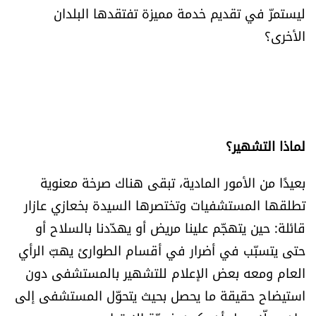
ليستمرّ في تقديم خدمة مميزة تفتقدها البلدان
الأخرى؟
لماذا التشهير؟
بعيدًا من الأمور المادية، تبقى هناك صرخة معنوية
تطلقها المستشفيات وتختصرها السيدة بخعازي عازار
قائلة: حين يتهجّم علينا مريض أو يهدّدنا بالسلاح أو
حتى يتسبّب في أضرار في أقسام الطوارئ يهبّ الرأي
العام ومعه بعض الإعلام للتشهير بالمستشفى دون
استيضاح حقيقة ما يحصل بحيث يتحوّل المستشفى إلى