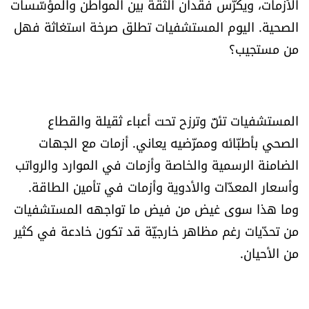
الأزمات، ويكرّس فقدان الثقة بين المواطن والمؤسّسات
العالم
الصحية. اليوم المستشفيات تطلق صرخة استغاثة فهل
من مستجيب؟
الصحافة الإسرائيلية
ثقافة وفنون
المستشفيات تئنّ وترزح تحت أعباء ثقيلة والقطاع
فصل من كتاب
الصحي بأطبّائه وممرّضيه يعاني. أزمات مع الجهات
الضامنة الرسمية والخاصة وأزمات في الموارد والرواتب
اقرأ تضحك
وأسعار المعدّات والأدوية وأزمات في تأمين الطاقة.
وما هذا سوى غيض من فيض ما تواجهه المستشفيات
كاميرا
من تحدّيات رغم مظاهر خارجيّة قد تكون خادعة في كثير
سجالات
من الأحيان.
صحّة وصحن