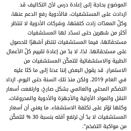
الموضوع بحاجة إلى إعادة درس لأنّ التكاليف قد
ازدادت على المستشفيات، فالأدوية رفع الدعم عنها،
وكلّ المعدّات زادت كلفتها، وشركات الأدوية لا تنتظر
أكثر من شهرين حتى تسدّد لها المستشفيات
مستحقاتها، فيما المستشفيات تنتظر أشهرًا للحصول
على مستحقاتها. لذا، لا بدّ من إعادة تقييم كلّ الأعمال
الطبية والاستشفائية لتتمكّن المستشفيات من
الاستمرار. قد يقول البعض إننا عدنا إلى ما كنّا عليه
في العام 2019. ولكن منذ تلك السنة حتى اليوم، ازداد
التضخّم المحلي والعالمي بشكل صارخ، وارتفعت أسعار
النقل والمواد الأولية والأجهزة والأدوية والمحروقات،
وكلها تؤثر على تكلفة الاستشفاء. ما يعني أن أسعار
المستشفيات لا بدّ أن ترتفع أقله بنسبة 30 % لتتمكّن
من مواكبة التضخم".