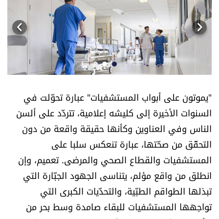
أسرار
متفرقات
نداء القرّاء
خاص الموقع
"يموتون على أبواب المستشفيات" عبارة تحوّلت في
السنوات الأخيرة إلى كليشه إعلامية، تتردّد على ألسن
كتّابنا
الناس وفي العناوين وكأنها حقيقة واقعة من دون
التحقّق من صحّتها، عبارة تنعكس سلبا على
تحت المجهر
المستشفيات والقطاع الصحي والمرضى. تعميم، وإن
انطلق من واقع مؤلم، يتناسى الجهود الجبّارة التي
آراء
تبذلها الطواقم الطبّية، والتحدّيات الكبرى التي
اقتصاد
تواجهها المستشفيات للبقاء صامدة وسط بحر من