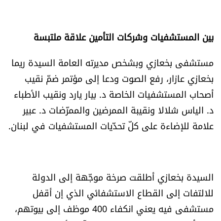
الرياضة
بين المستشفيات وشركات التأمين علاقة ملتبسة
منوّعات
مستشفى بخعازي وبشخص مديرته العامة السيدة ريما
حظّك اليوم
بخعازي عازار، رفع الصوت ودعا إلى مؤتمر ضمّ نقيب
أصحاب المستشفيات الخاصة د. بيار يارد ونقيب الأطباء
للتاريخ
د. الياس شلالا ونقيبة الممرضين والممرّضات د. عبير
فيديو
علامة للإضاءة على كلّ تحدّيات المستشفيات في لبنان.
من نحن
السيدة بخعازي أطلقت صرخة موجّهة إلى الدولة
للتواصل معنا
للالتفات إلى القطاع الاستشفائي الذي إن أقفل
مستشفى فيه يعني انكفاء 400 موظف إلى بيوتهم،
شروط الاستخدام