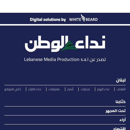
Digital solutions by
تصدر عن Lebanese Media Production s.a.l
لبنان
الغلاف
نداء اليوم
محليات
أسرار
متفرقات
نداء القرّاء
خاص الموقع
كتّابنا
تحت المجهر
آراء
اقتصاد