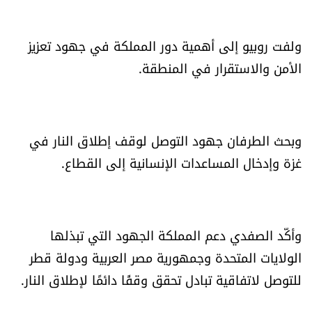
العالم
ولفت روبيو إلى أهمية دور المملكة في جهود تعزيز
الصحافة الإسرائيلية
الأمن والاستقرار في المنطقة.
ثقافة وفنون
فصل من كتاب
وبحث الطرفان جهود التوصل لوقف إطلاق النار في
غزة وإدخال المساعدات الإنسانية إلى القطاع.
اقرأ تضحك
كاميرا
وأكّد الصفدي دعم المملكة الجهود التي تبذلها
سجالات
الولايات المتحدة وجمهورية مصر العربية ودولة قطر
للتوصل لاتفاقية تبادل تحقق وقفًا دائمًا لإطلاق النار.
صحّة وصحن