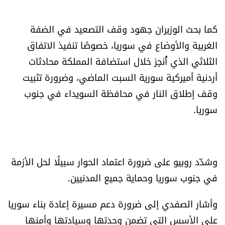
الرياضة
كما بحث الوزيران جهود وقف التصعيد في الضفة
منوّعات
الغربية والأوضاع في سوريا، خصوصًا تنفيذ الاتفاق
الثلاثي الذي أُنجِز خلال استضافة المملكة محادثات
حظّك اليوم
أردنية أميركية سورية السبت الماضي، وضرورة تثبيت
وقف إطلاق النار في محافظة السويداء في جنوب
للتاريخ
سوريا.
فيديو
وشدّد روبيو على ضرورة اعتماد الحوار سبيلًا لحل الأزمة
من نحن
في جنوب سوريا وحماية جميع المدنيين.
للتواصل معنا
وأشار الصفدي إلى ضرورة دعم مسيرة إعادة بناء سوريا
شروط الاستخدام
على الأسس التي تضمن وحدتها وسيادتها وأمنها