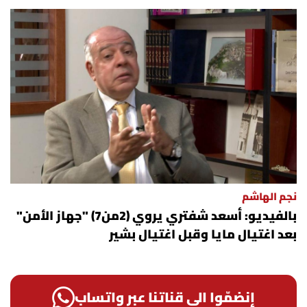
نجم الهاشم
بالفيديو: أسعد شفتري يروي (2من7) "جهاز الأمن"
بعد اغتيال مايا وقبل اغتيال بشير
إنضمّوا الى قناتنا عبر واتساب