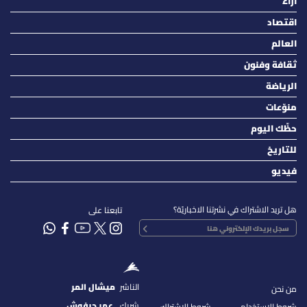
آراء
اقتصاد
العالم
ثقافة وفنون
الرياضة
منوّعات
حظّك اليوم
للتاريخ
فيديو
هل تريد الاشتراك في نشرتنا الاخباريّة؟
تابعنا على
الناشر
ميشال المر
من نحن
شريك
عمر حرفوش
شروط الإستخدام
شروط الإشتراك