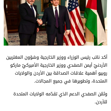
أسرار
متفرقات
نداء القرّاء
خاص الموقع
أكد نائب رئيس الوزراء ووزير الخارجية وشؤون المغتربين
كتّابنا
الأردنيّ أيمن الصفدي ووزير الخارجية الأميركيّ ماركو
روبيو أهمية علاقات الصداقة بين الأردن والولايات
تحت المجهر
المتحدة، وتطويرها في جميع المجالات.
آراء
وثمّن الصفدي الدعم الذي تقدّمه الولايات المتحدة
للأردن.
اقتصاد