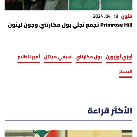
فنون
19 . 04 . 2024
Primrose Hill تجمع نجلَي بول مكارتني وجون لينون
أوزي أوزبورن
بول مكارتني
هيفي ميتال
أمير الظلام
البيتلز
الأكثر قراءة