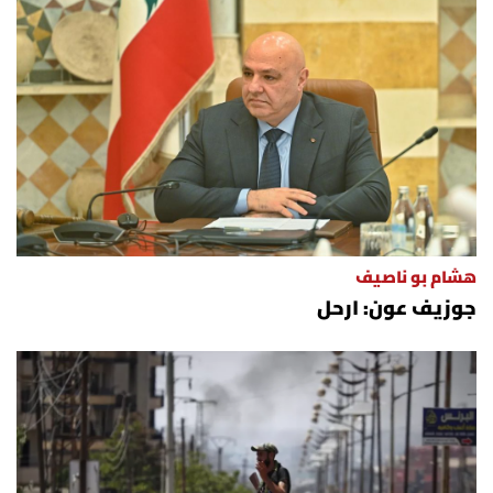
هشام بو ناصيف
جوزيف عون: ارحل