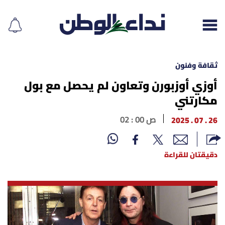
ثقافة وفنون
أوزي أوزبورن وتعاون لم يحصل مع بول
مكارتني
إقرأ الجريدة
26 . 07 . 2025
02 : 00 ص
لبنان
الغلاف
دقيقتان للقراءة
نداء اليوم
محليات