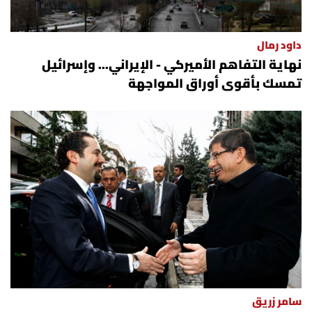
داود رمال
نهاية التفاهم الأميركي - الإيراني... وإسرائيل
تمسك بأقوى أوراق المواجهة
سامر زريق