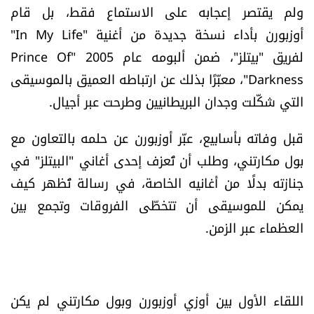
ولم يقتصر إعجابه على الاستماع فقط، بل قام
شروط الإشتراك
أوزبورن
بأداء نسخة جديدة من أغنية "In My Life"
لفريق "بيتلز"، ضمن ألبومه عام 2005 "Prince Of
Digital solutions by
Darkness"، معبّرًا بذلك عن ارتباطه العميق بالموسيقى
التي شكّلت وجدان البريطانيين وطرحت عبر أجيال.
قبل وفاته بأسابيع، عبّر
أوزبورن
عن حلمه بالتعاون مع
بول مكارتني، وطلب أن تُعزف إحدى أغاني "البيتلز" في
جنازته بدلًا من أغانيه الخاصة، في رسالة تُظهر كيف
يمكن للموسيقى أن تتخطّى الفروقات وتجمع بين
العظماء عبر الزمن.
اللقاء الأول بين أوزي
أوزبورن
وبول مكارتني لم يكن