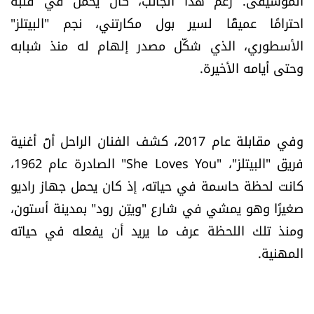
الموسيقى. رغم هذا الجانب، كان يحمل في قلبه
الرياضة
احترامًا عميقًا لسير بول مكارتني، نجم "البيتلز"
الأسطوري، الذي شكّل مصدر إلهام له منذ شبابه
منوّعات
وحتى أيامه الأخيرة.
حظّك اليوم
للتاريخ
وفي مقابلة عام 2017، كشف الفنان الراحل أنّ أغنية
فريق "البيتلز"، "She Loves You" الصادرة عام 1962،
فيديو
كانت لحظة حاسمة في حياته، إذ كان يحمل جهاز راديو
صغيرًا وهو يمشي في شارع "ويتِن رود" بمدينة أستون،
ومنذ تلك اللحظة عرف ما يريد أن يفعله في حياته
من نحن
المهنية.
للتواصل معنا
شروط الاستخدام