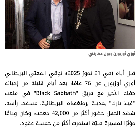
أسرار
متفرقات
نداء القرّاء
أوزي أوزبورن وبول مكارتني
خاص الموقع
قبل أيام (في 21 تموز 2025)،
توفّي المغنّي البريطاني
كتّابنا
أوزي أوزبورن ع
ن 76 عامًا، بعد أيام قليلة من إحيائه
حفله الأخير مع فريق "
Black Sabbath
" في ملعب
تحت المجهر
"فيلا بارك" بمدينة برمنغهام البريطانية، مسقط رأسه.
آراء
شهد الحفل حضور أكثر من 42,000 معجب، وكان وداعًا
مؤثرًا لمسيرة فنيّة استمرت أكثر من خمسة عقود.
اقتصاد