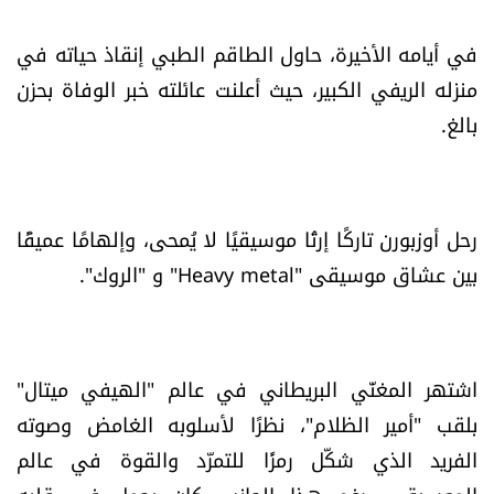
العالم
في أيامه الأخيرة، حاول الطاقم الطبي إنقاذ حياته في
الصحافة الإسرائيلية
منزله الريفي الكبير، حيث أعلنت عائلته خبر الوفاة بحزن
بالغ.
ثقافة وفنون
فصل من كتاب
رحل
أوزبورن
تاركًا إرثًا موسيقيًا لا يُمحى، وإلهامًا عميقًا
بين عشاق موسيقى "Heavy metal" و "الروك".
اقرأ تضحك
كاميرا
اشتهر المغنّي البريطاني في عالم "الهيفي ميتال"
سجالات
بلقب "أمير الظلام"، نظرًا لأسلوبه الغامض وصوته
صحّة وصحن
الفريد الذي شكّل رمزًا للتمرّد والقوة في عالم