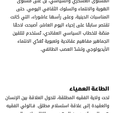
المستوى العسكري والسياسي، بل على مستوى
شروط الإشتراك
الهوية والانتماء والسلوك الثقافي اليومي. حتى
المناسبات الدينية، وعلى رأسها عاشوراء، التي كانت
Digital solutions by
تقتصر سابقًا على إحياء اليوم العاشر، أصبحت لاحقًا
منصّة للخطاب السياسي العقائدي، تُستخدم لتلقين
الجماهير مفاهيم عقائدية وتعبوية تُغذّي الانتماء
الأيديولوجي وتشدّ العصب الطائفي.
الطاعة العمياء
تحت ولاية الفقيه المطلقة، تتحول العلاقة بين الإنسان
والعقيدة إلى علاقة استسلام مطلق. فـالولي الفقيه