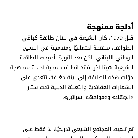
الرياضة
منوّعات
أدلجة ممنهجة
قبل 1979، كان الشيعة في لبنان طائفةً كباقي
حظّك اليوم
الطوائف، منفتحة اجتماعيًا ومندمجة في النسيج
الوطني اللبناني. لكن بعد الثورة، أصبحت الطائفة
للتاريخ
الشيعية شيئًا آخر. فقد انطلقت عملية أدلجة ممنهجة
فيديو
حوّلت هذه الطائفة إلى بيئة مغلقة، تتغذى على
الشعارات العقائدية والتعبئة الدينية تحت ستار
«الجهاد» و»مواجهة إسرائيل».
من نحن
للتواصل معنا
تم تنميط المجتمع الشيعي تدريجيًا، لا فقط على
شروط الاستخدام