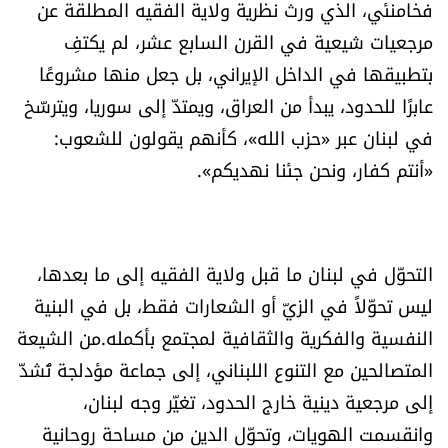
فخامنئي، الذي ورث نظرية ولاية الفقيه المطلقة عن
مرجعيات شيعية في القرن السابع عشر، لم يكتفِ
بتطبيقها في الداخل الإيراني، بل جعل منها مشروعًا
عابرًا للحدود، يبدأ من العراق، ويمتدّ إلى سوريا، ويترسّخ
في لبنان عبر «حزب الله»، كأنهم يقولون للشعوب:
«أنتم كفار، ونحن جئنا نهديكم».
التحوّل في لبنان ما قبل ولاية الفقيه إلى ما بعدها،
ليس تحوّلاً في الزيّ أو الشعارات فقط، بل في البنية
النفسية والفكرية والثقافية لمجتمع بأكمله.من الشيعة
المتصالحين مع التنوع اللبناني، إلى جماعة مؤدلجة تُشدّ
إلى مرجعية دينية خارج الحدود، تغيّر وجه لبنان،
وانقسمت الهويات، وتحوّل الدين من مساحة روحانية