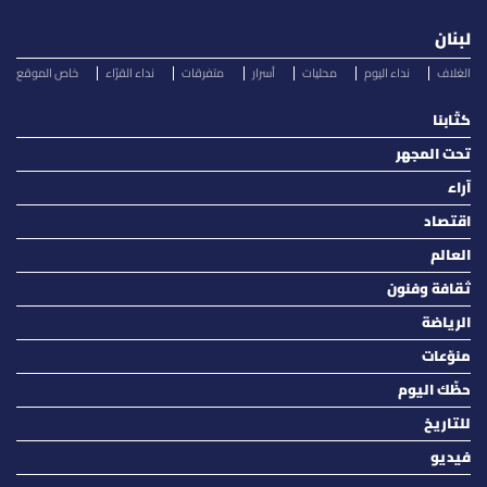
لبنان
الغلاف
نداء اليوم
محليات
أسرار
متفرقات
نداء القرّاء
خاص الموقع
كتّابنا
تحت المجهر
آراء
اقتصاد
العالم
ثقافة وفنون
الرياضة
منوّعات
حظّك اليوم
للتاريخ
فيديو