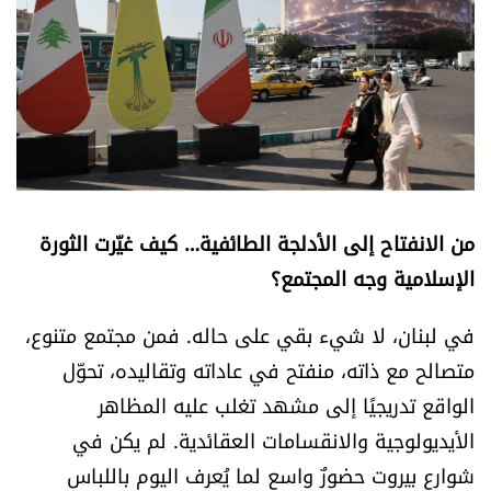
أسرار
متفرقات
نداء القرّاء
خاص الموقع
من الانفتاح إلى الأدلجة الطائفية… كيف غيّرت الثورة
كتّابنا
الإسلامية وجه المجتمع؟
تحت المجهر
في لبنان، لا شيء بقي على حاله. فمن مجتمع متنوع،
متصالح مع ذاته، منفتح في عاداته وتقاليده، تحوّل
آراء
الواقع تدريجيًا إلى مشهد تغلب عليه المظاهر
الأيديولوجية والانقسامات العقائدية. لم يكن في
اقتصاد
شوارع بيروت حضورٌ واسع لما يُعرف اليوم باللباس