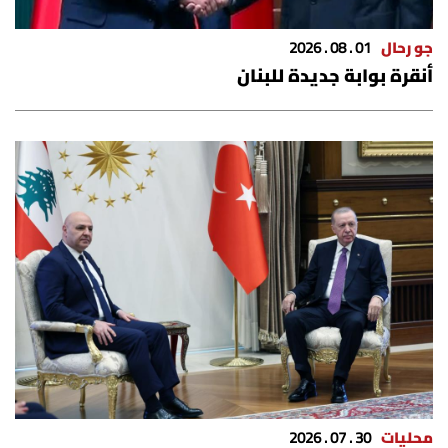
الرياضة
جو رحال
01 . 08 . 2026
أنقرة بوابة جديدة للبنان
منوّعات
حظّك اليوم
للتاريخ
فيديو
من نحن
للتواصل معنا
شروط الاستخدام
محليات
30 . 07 . 2026