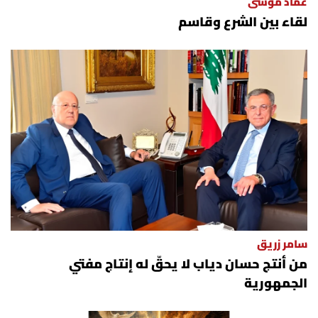
عماد موسى
لقاء بين الشرع وقاسم
سامر زريق
من أنتج حسان دياب لا يحقّ له إنتاج مفتي
الجمهورية