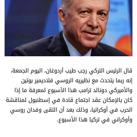
أسرار
متفرقات
نداء القرّاء
خاص الموقع
قال الرئيس التركي رجب طيب أردوغان، اليوم الجمعة،
كتّابنا
إنه ربما يتحدث مع نظيريه الروسي فلاديمير بوتين
والأميركي دونالد ترامب هذا الأسبوع لمعرفة ما إذا
تحت المجهر
كان بالإمكان عقد اجتماع قادة في إسطنبول لمناقشة
الحرب في أوكرانيا، وذلك بعد أن التقى وفدان روسي
آراء
وأوكراني في تركيا هذا الأسبوع.
اقتصاد