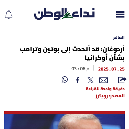
العالم
أردوغان: قد أتحدث إلى بوتين وترامب
بشأن أوكرانيا
إقرأ الجريدة
25 . 07 . 2025
03 : 06 م
لبنان
الغلاف
دقيقة واحدة للقراءة
المصدر: رويترز
نداء اليوم
محليات