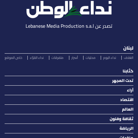
تصدر عن Lebanese Media Production s.a.l
لبنان
الغلاف
نداء اليوم
محليات
أسرار
متفرقات
نداء القرّاء
خاص الموقع
كتّابنا
تحت المجهر
آراء
اقتصاد
العالم
ثقافة وفنون
الرياضة
منوّعات