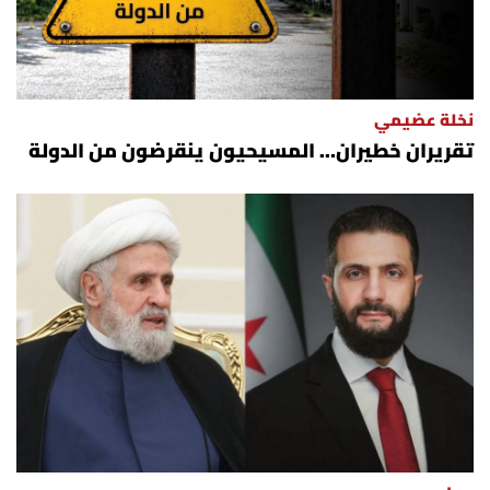
نخلة عضيمي
تقريران خطيران… المسيحيون ينقرضون من الدولة