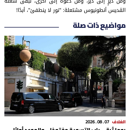
ومن ديرٍ إلى دير، ومن دعوة إلى أخرى، تبقى شعلة
القديس أنطونيوس مشتعلة: "نور لا ينطفئ"، أبدًا!
مواضيع ذات صلة
الغلاف
07 . 08 . 2026