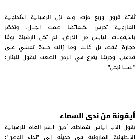
العالم
ثلاثة قرون وربع مرّت، ولم تزل الرهبانية الأنطونية
الصحافة الإسرائيلية
المارونية تحرس بكلماتها صمت الجبال، وتخضّر
بالأيقونات اليابس من الأرض. لم تكن الرهبنة يومًا
ثقافة وفنون
حجارةً فقط، بل كانت وما زالت صلاة تمشي على
قدمين، وجرسًا يقرع في الزمن الصعب ليقول للبنان:
فصل من كتاب
"لسنا نرحل".
اقرأ تضحك
كاميرا
سجالات
أيقونة من ندى السماء
يقول الأب الياس شماطه، أمين السر العام للرهبانية
صحّة وصحن
الأنطونية المارونية في حديثه إلى "نداء الوطن":