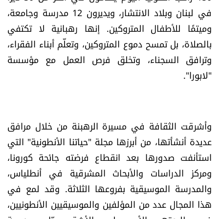
في لبنان وبلاد الانتشار، ويديرون 12 مدرسة وجامعة،
وميتمًا للأطفال المتروكين. إنها رهبانية لا تكتفي
بالصلاة، بل تمسح دموع المتروكين، وتعلّم أبناء الفقراء،
وترافق السجناء، وتخلق فرص العمل مع مؤسسة
"لابورا".
وأشرقت الثقافة في مسيرة الرهبنة من خلال مرافق
عديدة أنشأتها، من أبرزها مجلة "حياتنا الأنطونية" التي
استأنفت صدورها بعد انقطاع فرضته جائحة كورونا،
ومركز الدراسات والأبحاث المشرقية في أنطلياس،
والمدرسة الموسيقية بفروعها الثلاثة. وقد لمع في
هذا المجال عدد من المؤلفين والموسيقيين الأنطونيين،