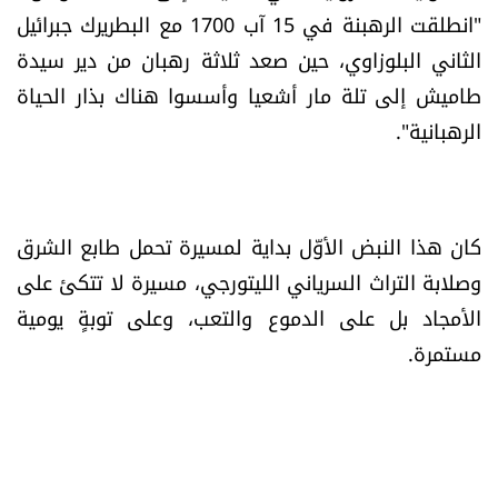
"انطلقت الرهبنة في 15 آب 1700 مع البطريرك جبرائيل
الرياضة
الثاني البلوزاوي، حين صعد ثلاثة رهبان من دير سيدة
منوّعات
طاميش إلى تلة مار أشعيا وأسسوا هناك بذار الحياة
الرهبانية".
حظّك اليوم
للتاريخ
كان هذا النبض الأوّل بداية لمسيرة تحمل طابع الشرق
فيديو
وصلابة التراث السرياني الليتورجي، مسيرة لا تتكئ على
الأمجاد بل على الدموع والتعب، وعلى توبةٍ يومية
مستمرة.
من نحن
للتواصل معنا
شروط الاستخدام