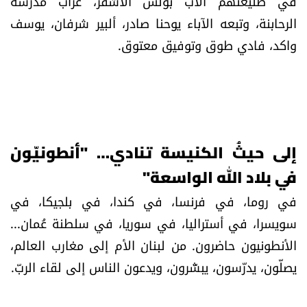
في طليعتهم الأب بولس الأشقر، عرّاب مدرسة
الرحابنة، وتبعه الآباء يوحنا صادر، ألبير شرفان، يوسف
واكد، فادي طوق وتوفيق معتوق.
إلى حيثُ الكنيسة تنادي… "أنطونيّون
في بلاد الله الواسعة"
في روما، في فرنسا، في كندا، في بلجيكا، في
سويسرا، في أستراليا، في سوريا، في سلطنة عُمان...
الأنطونيون حاضرون. من لبنان الأم إلى مغارب العالم،
يصلّون، يدرّسون، يبشّرون، ويدعون الناس إلى لقاء الربّ.