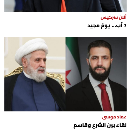
ألان سركيس
7 آب... يومٌ مجيد
عماد موسى
لقاء بين الشرع وقاسم