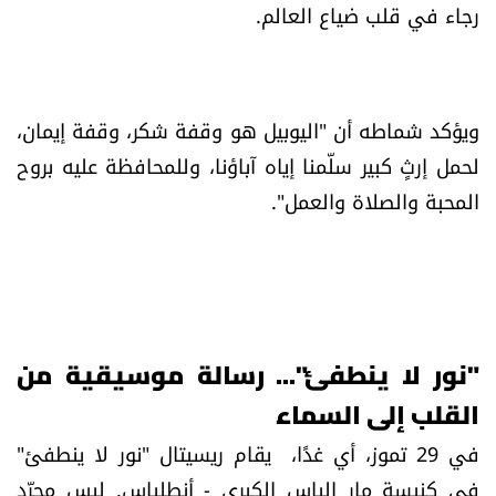
رجاء في قلب ضياع العالم.
ويؤكد شماطه أن "اليوبيل هو وقفة شكر، وقفة إيمان،
لحمل إرثٍ كبير سلّمنا إياه آباؤنا، وللمحافظة عليه بروح
المحبة والصلاة والعمل".
"نور لا ينطفئ"... رسالة موسيقية من
القلب إلى السماء
في 29 تموز، أي غدًا، يقام ريسيتال "نور لا ينطفئ"
في كنيسة مار الياس الكبرى - أنطلياس. ليس مجرّد