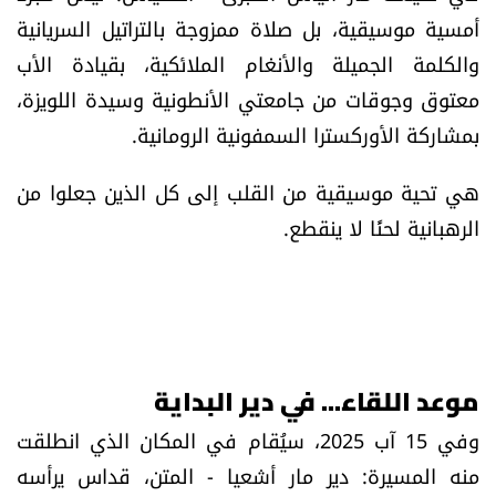
أمسية موسيقية، بل صلاة ممزوجة بالتراتيل السريانية
والكلمة الجميلة والأنغام الملائكية، بقيادة الأب
معتوق وجوقات من جامعتي الأنطونية وسيدة اللويزة،
بمشاركة الأوركسترا السمفونية الرومانية.
هي تحية موسيقية من القلب إلى كل الذين جعلوا من
الرهبانية لحنًا لا ينقطع.
موعد اللقاء... في دير البداية
وفي 15 آب 2025، سيُقام في المكان الذي انطلقت
منه المسيرة: دير مار أشعيا - المتن، قداس يرأسه