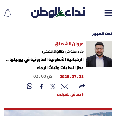
تحت المجهر
مروان الشدياق
إقرأ الجريدة
325 سنة من صلاةٍ لا تنطفئ
الرهبانية الأنطونية المارونية في يوبيلها...
لبنان
عطرُ البدايات وثباتُ الرجاء
28 . 07 . 2025
02 : 00 ص
الغلاف
نداء اليوم
5 دقائق للقراءة
محليات