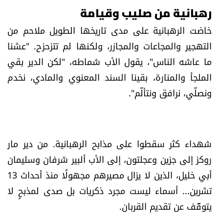
شروط الإشتراك
رهبانية من صليب وقيامة
خاضت الرهبانية على مدى تاريخها الطويل ملاحم من
التهجير والمجاعات والمجازر، ولكنها لم تتزحزح. "عشنا
Digital solutions by
ما عاشه الناس"، يقول الأب شماطه، "لكن الدير بقي
الملجأ والمنارة، بقينا السند المعنوي والمادي، نخدم
ونصلّي، نرافق ونتألّم".
شهداء كثر سقطوا على مذابح الرهبانية. من دير مار
روكز إلى جزين وعجلتون، إلى الأب ألبير شرفان وسليمان
أبي خليل، الذين لا يزال مصيرهم مجهولًا منذ أحداث 13
تشرين... أسماء ليست مجرد ذكريات بل صدى لمذبحٍ لا
يتوقّف عن تقديم القربان.