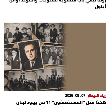
روما تُبقي باب التسوية مفتوحًا... والموعد أوائل
أيلول
زياد البيطار
07 . 08 . 2026
هكذا قتل "المستضعفون" 11 من يهود لبنان