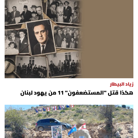
زياد البيطار
هكذا قتل "المستضعفون" 11 من يهود لبنان