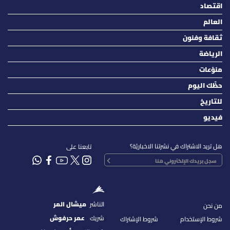
اقتصاد
العالم
ثقافة وفنون
الرياضة
منوّعات
حظّك اليوم
للتاريخ
فيديو
هل تريد الاشتراك في نشرتنا الاخباريّة؟
تابعنا على
الناشر
ميشال المر
من نحن
شريك
عمر حرفوش
شروط الإستخدام
شروط الإشتراك