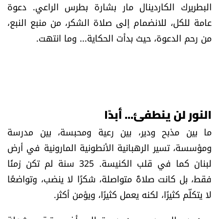
البطريرك الكاردينال مار بشارة بطرس الراعي. دعوة
عامة للكل، للانضمام إلى صلاة الشكر، من منبع النبع،
من رحم الدعوة، حيث بدأت الحكاية... وما انتهت.
النور لن ينطفئ... أبدًا
ما بين مذبح ودير، بين رعية ومحبسة، بين مدرسة
ومؤسسة، تسير الرهبانية الأنطونية المارونية في أرض
لبنان كما في قلب الكنيسة. 325 سنة لم تكن زمنًا
فقط، بل كانت صلاةً متواصلة، شكرًا لا ينضب، وتواضعًا
لا يتكلّم كثيرًا، لكنه يعمل كثيرًا، ويؤمن أكثر.