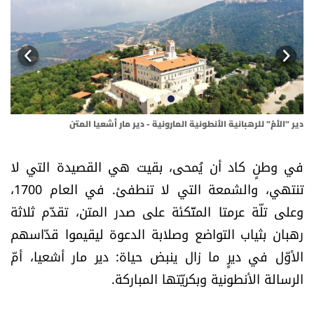
أسرار
متفرقات
نداء القرّاء
خاص الموقع
دير "الأمّ" للرهبانية الأنطونية المارونية - دير مار أشعيا المتن
أبن
في وطنٍ كاد أن يُمحى، بقيت هي القصيدة التي لا
كتّابنا
تنتهي، والشمعة التي لا تنطفئ. في العام 1700،
وعلى تلّة عرمتا المتّكئة على صدر المتن، تقدّم ثلاثة
تحت المجهر
رهبان بثياب التواضع وصلابة الدعوة ليقيموا قدّاسهم
آراء
الأوّل في ديرٍ ما زال ينبض حياة: دير مار أشعيا، أمّ
الرسالة الأنطونية وبكريّتها المباركة.
اقتصاد