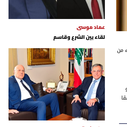
عماد موسى
لقاء بين الشرع وقاسم
ء من
قا