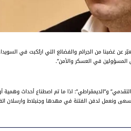
نعبّر عن غضبنا من الجرائم والفضائع التي ارتُكبت في السويدا
 المسؤولين في العسكر والأمن”.
تقدمي” و”الديمقراطي”: اذا ما تم اصطناع أحداث وهمية أو
 نسعى ونعمل لدفن الفتنة في مهدها وجنبلاط وارسلان اتف