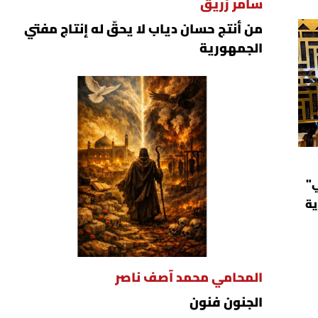
سامر زريق
من أنتج حسان دياب لا يحقّ له إنتاج مفتي
الجمهورية
ي"
ية
المحامي محمد آصف ناصر
الجنون فنون