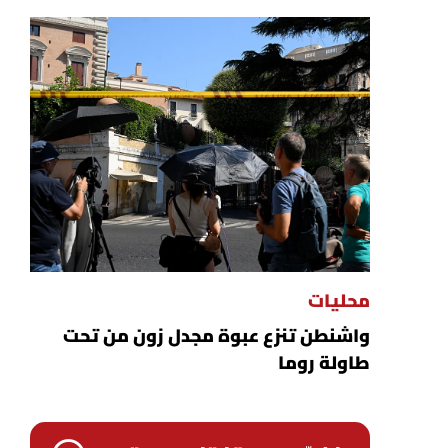
محليات
واشنطن تنزع عبوة مجدل زون من تحت
طاولة روما