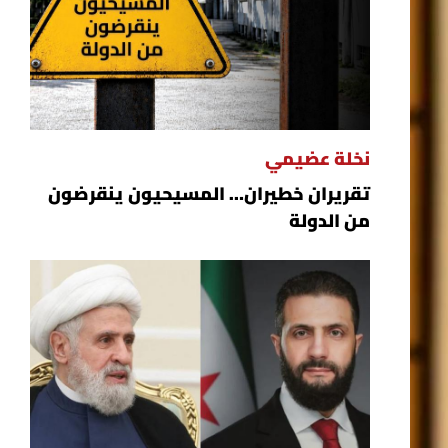
نخلة عضيمي
تقريران خطيران… المسيحيون ينقرضون
من الدولة