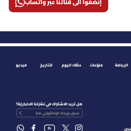
إنضمّوا الى قناتنا عبر واتساب
الرياضة
منوّعات
حظّك اليوم
للتاريخ
فيديو
هل تريد الاشتراك في نشرتنا الاخباريّة؟
راك