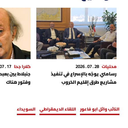
محليات
28 . 07 . 2026
كلارا جحا
17 . 07 . 2026
رسامني يوجّه بالإسراع في تنفيذ
جنبلاط بين بعبدا
مشاريع طرق إقليم الخروب
وفتور هناك
النائب وائل ابو فاعور
اللقاء الديمقراطي
السويداء