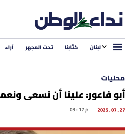
لبنان
كتّابنا
تحت المجهر
آراء
محليات
أبو فاعور: علينا أن نسعى ونعم
27 . 07 . 2025
03 : 17 م