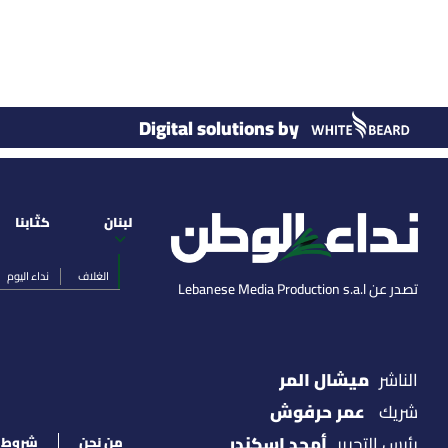
Digital solutions by
لبنان
كتّابنا
الغلاف
نداء اليوم
تصدر عن Lebanese Media Production s.a.l
ميشال المر
الناشر
عمر حرفوش
شريك
أمجد اسكندر
رئيس التحرير
من نحن
شروط ا