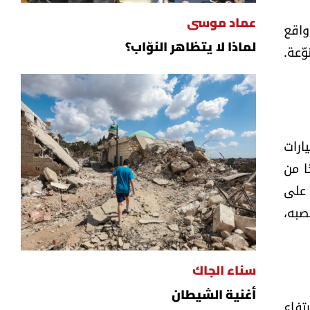
عماد موسى
واقع
لماذا لا يتظاهر النوّاب؟
ّعة.
ارات
ا من
 على
صبه،
سناء الجاك
أغنية الشيطان
تفاع