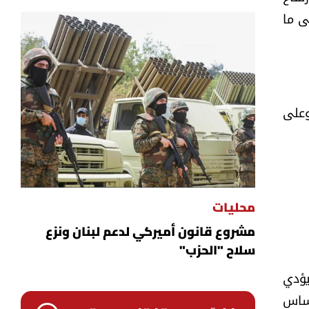
سعر أونصة الذهب من نحو 2600 دولار إلى ما
وعلى
محليات
مشروع قانون أميركي لدعم لبنان ونزع
سلاح "الحزب"
يؤدي
 المتحدة عام 2024 حوالى 3 % على أساس