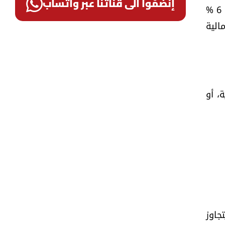
إنضمّوا الى قناتنا عبر واتساب
سنوي، وكان قد وصل سابقًا إلى أكثر 8 %، بل تعدّى 10 % في بعض الدول. علمًا أن التضخم العالمي السنوي بلغ 6 %
الية
، أو
تجاوز