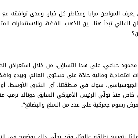
يعرف المواطن مزايا ومخاطر كل خيار، ومدى توافقه مع 
ن المالي تبدأ هنا، بين الذهب، الفضة، والاستثمارات المتنو
ن؟
 محمود جباعي، على هذا التساؤل، من خلال استعراض الخي
ّبات اقتصادية ومالية حادّة على مستوى العالم، ويبدو واضحً
ر الجيوسياسي، سواء في منطقتنا، أي الشرق الأوسط، أو
اص منذ تولّي الرئيس الأميركي السابق دونالد ترمب من
رض رسوم جمركية على عدد من السلع والبضائع".
اليًا يتوسع نطاقه عالميًا، وقد تجلّى ذلك بوضوح في الار