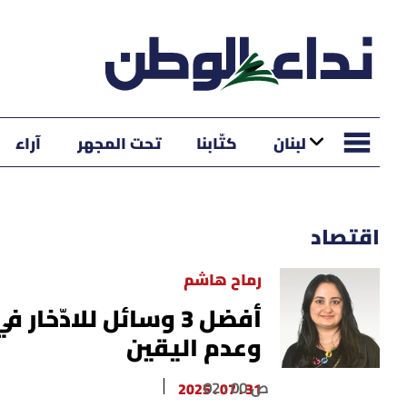
لبنان
كتّابنا
تحت المجهر
آراء
اقتصاد
رماح هاشم
أفضل 3 وسائل للادّ
وعدم اليقين
02 : 00 ص
31 . 07 . 2025