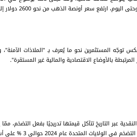
اللافت لأسعار الذهب. فمنذ وصول ترمب إلى السلطة وحتى اليوم، ارتفع 
كس توجّه المستثمرين نحو ما يُعرف بـ "الملاذات الآمنة"، 
مرتبطة بالأوضاع الاقتصادية والمالية غير المستقرة".
نقدية عبر التاريخ تتآكل قيمتها تدريجيًا بفعل التضخم، ممّا 
إلى تراجع القدرة الشرائية. على سبيل المثال، بلغ معدل التضخم في الولايات