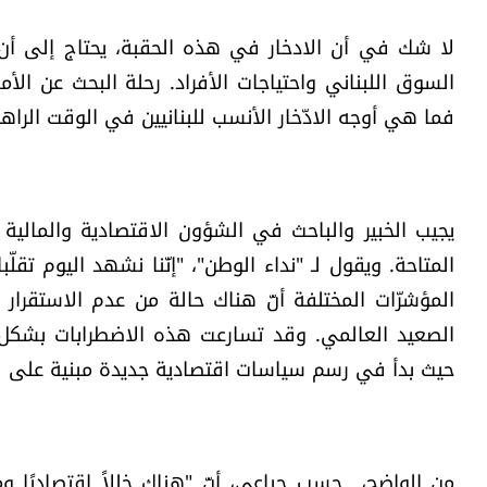
لا شك في أن الادخار في هذه الحقبة، يحتاج إلى أن 
السوق اللبناني واحتياجات الأفراد. رحلة البحث عن الأما
فما هي أوجه الادّخار الأنسب للبنانيين في الوقت الراه
يجيب الخبير والباحث في الشؤون الاقتصادية والمالية
المتاحة. ويقول لـ "نداء الوطن"، "إنّنا نشهد اليوم تقل
المؤشرّات المختلفة أنّ هناك حالة من عدم الاستقرا
الصعيد العالمي. وقد تسارعت هذه الاضطرابات بشكل خ
حيث بدأ في رسم سياسات اقتصادية جديدة مبنية على ف
من الواضح، حسب جباعي، أنّ "هناك خللاً اقتصاديًا وم