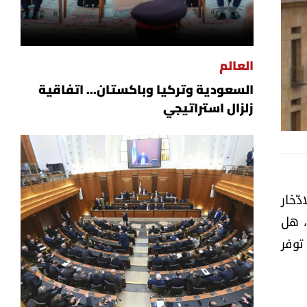
العالم
السعودية وتركيا وباكستان... اتفاقية
زلزال استراتيجي
ّخار
، هل
توفر