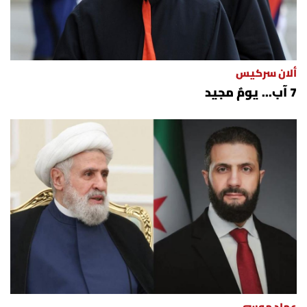
ألان سركيس
7 آب... يومٌ مجيد