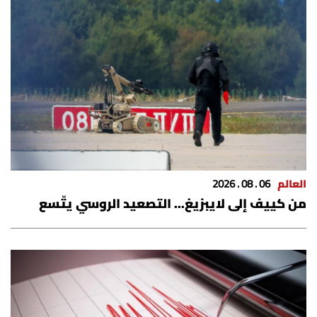
العالم
06 . 08 . 2026
من كييف إلى لايبزيغ... التصعيد الروسي يتّسع