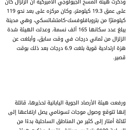
وذكرت هيئة المسح الجيولوجي الأميركية أن الزلزال كان
شروط الإشتراك
على عمق 19.3 كيلومتر، وكان مركزه على بعد نحو 119
كيلومترًا من بتروبافلوفسك-كامتشاتسكي، وهي مدينة
Digital solutions by
يبلغ عدد سكانها 165 ألف نسمة. وعدلت الهيئة شدة
الزلزال من ثماني درجات في وقت سابق، وأبلغت عن
هزة ارتدادية قوية بلغت 6.9 درجات بعد ذلك بوقت
قصير.
ورفعت هيئة الأرصاد الجوية اليابانية تحذيرها، قائلة
إنها تتوقع وصول موجات تسونامي يصل ارتفاعها إلى
ثلاثة أمتار إلى كثير من المناطق الساحلية بدءًا من