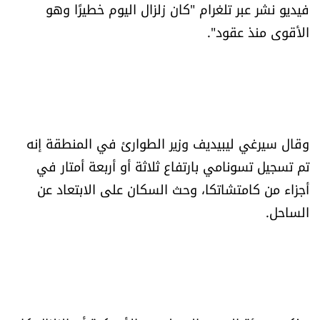
فيديو نشر عبر تلغرام "كان زلزال اليوم خطيرًا وهو
الرياضة
الأقوى منذ عقود".
منوّعات
حظّك اليوم
للتاريخ
وقال سيرغي ليبيديف وزير الطوارئ في المنطقة إنه
تم تسجيل تسونامي بارتفاع ثلاثة أو أربعة أمتار في
فيديو
أجزاء من كامتشاتكا، وحث السكان على الابتعاد عن
الساحل.
من نحن
للتواصل معنا
شروط الاستخدام