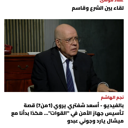
عماد موسى
لقاء بين الشرع وقاسم
نجم الهاشم
بالفيديو - أسعد شفتري يروي (1من7) قصة
تأسيس جهاز الأمن في "القوات"... هكذا بدأنا مع
ميشال يارد وجوني عبدو