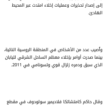
إلى إصدار تحذيرات وعمليات إخلاء امتدت عبر المحيط
العالم
الهادئ.
الصحافة الإسرائيلية
ثقافة وفنون
فصل من كتاب
وأُصيب عدد من الأشخاص في المنطقة الروسية النائية،
بينما صدرت أوامر بإخلاء معظم الساحل الشرقي لليابان
اقرأ تضحك
الذي سبق ودمره زلزال قوي وتسونامي في 2011.
كاميرا
سجالات
صحّة وصحن
وقال حاكم كامتشاتكا فلاديمير سولودوف في مقطع