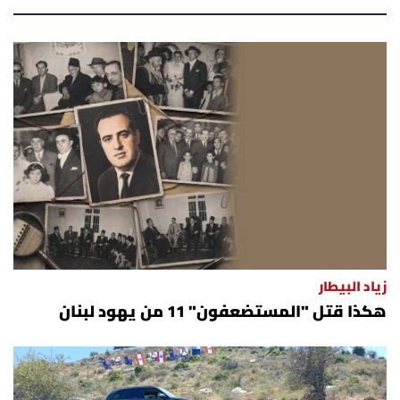
زياد البيطار
هكذا قتل "المستضعفون" 11 من يهود لبنان