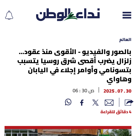
العالم
بالصور والفيديو - الأقوى منذ عقود...
زلزال يضرب أقصى شرق روسيا يتسبب
إقرأ الجريدة
بتسونامي وأوامر إجلاء في اليابان
لبنان
وهاواي
الغلاف
30 . 07 . 2025
06 : 30 ص
نداء اليوم
4 دقائق للقراءة
محليات