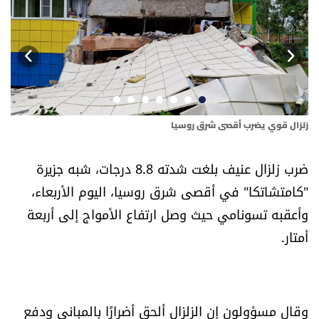
أسرار
متفرقات
نداء القرّاء
خاص الموقع
زلزال قوي يضرب أقصى شرق روسيا
أوا
ضرب زلزال عنيف بلغت شدته 8.8 درجات، شبه جزيرة
كتّابنا
"كامتشاتكا" في أقصى شرق روسيا، اليوم الأربعاء،
وأعقبه تسونامي حيث وصل ارتفاع الأمواج إلى أربعة
تحت المجهر
أمتار.
آراء
اقتصاد
وقال مسؤولون إن الزلزال ألحق أضرارًا بالمباني ودفع