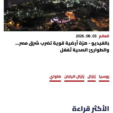
العالم
03 . 08 . 2026
بالفيديو - هزة أرضية قوية تضرب شرق مصر...
والطوارئ الصحية تُفعّل
روسيا
زلزال
زلزال اليابان
هاواي
الأكثر قراءة