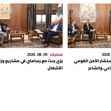
محليات
05 . 08 . 2026
ستشار الأمن القومي
برّي بحث مع رسامني في مشاريع وزا
احي والشاعر
الأشغال