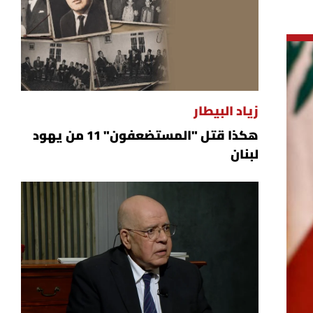
زياد البيطار
هكذا قتل "المستضعفون" 11 من يهود
لبنان