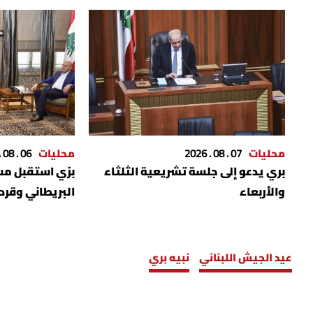
محليات
07 . 08 . 2026
محليات
06 . 08 . 2026
بري يدعو إلى جلسة تشريعية الثلثاء
برّي استقبل م
والأربعاء
البريطاني وقرد
عيد الجيش اللبناني
نبيه بري