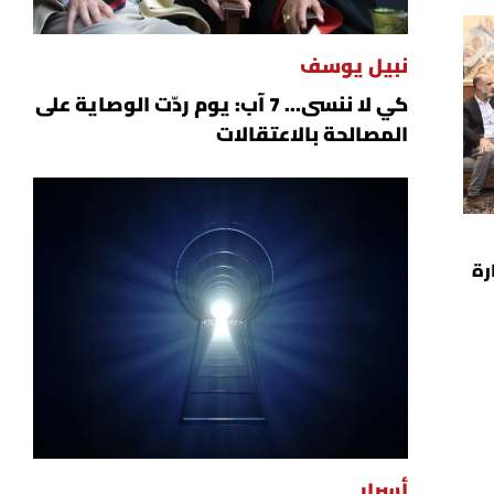
نبيل يوسف
كي لا ننسى... 7 آب: يوم ردّت الوصاية على
المصالحة بالاعتقالات
رة
أسرار