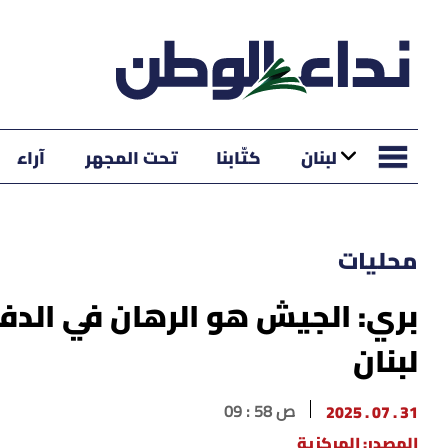
لبنان
كتّابنا
تحت المجهر
آراء
محليات
بري: الجيش هو الرهان في الدف
لبنان
31 . 07 . 2025
09 : 58 ص
المصدر: المركزية