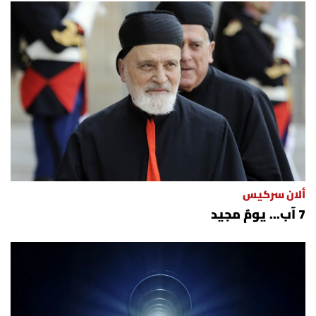
ألان سركيس
7 آب... يومٌ مجيد