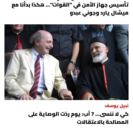
تأسيس جهاز الأمن في "القوات"... هكذا بدأنا مع
ميشال يارد وجوني عبدو
نبيل يوسف
كي لا ننسى... 7 آب: يوم ردّت الوصاية على
المصالحة بالاعتقالات