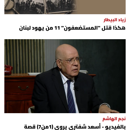
زياد البيطار
هكذا قتل "المستضعفون" 11 من يهود لبنان
نجم الهاشم
بالفيديو - أسعد شفتري يروي (1من7) قصة