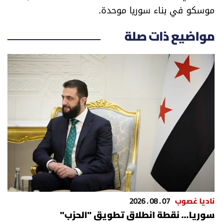
موسكو في بناء سوريا موحدة.
العالم
مواضيع ذات صلة
الصحافة الإسرائيلية
ثقافة وفنون
فصل من كتاب
اقرأ تضحك
كاميرا
سجالات
صحّة وصحن
ناديا غصوب
07 . 08 . 2026
سوريا... نقطة انطلاق تطويق "الحزب"