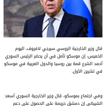
أسرار
متفرقات
نداء القرّاء
خاص الموقع
قال وزير الخارجية الروسي سيرجي لافروف، اليوم
الخميس، إن موسكو تأمل في أن يحضر الرئيس السوري
كتّابنا
أحمد الشرع قمة بين روسيا والدول العربية في موسكو
في تشرين الأول.
تحت المجهر
آراء
وفي اجتماع بموسكو، قال وزير الخارجية السوري أسعد
اقتصاد
الشيباني إن دمشق حريصة على الحصول على دعم