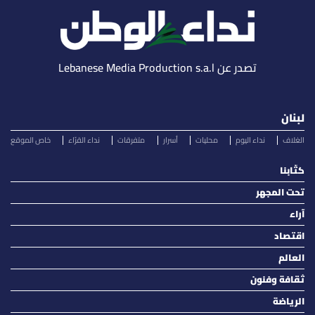
تصدر عن Lebanese Media Production s.a.l
لبنان
الغلاف
نداء اليوم
محليات
أسرار
متفرقات
نداء القرّاء
خاص الموقع
كتّابنا
تحت المجهر
آراء
اقتصاد
العالم
ثقافة وفنون
الرياضة