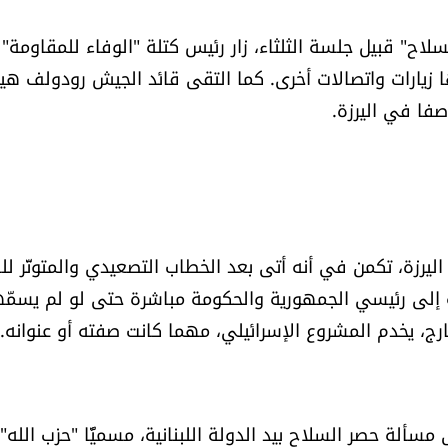
اح" قبيل جلسة الثلثاء، زار رئيس كتلة "الوفاء للمقاومة"
ا زيارات واتصالات أخرى. كما التقى قائد الجيش رودولف هي
فا في اليرزة.
يرزة، تكمن في أنه أتى بعد الخطاب التصعيدي والمتوتّر لل
له إلى رئيسي الجمهورية والحكومة مباشرة حتى لو لم يسمّه
رج، يخدم المشروع الإسرائيلي، مهما كانت صفته أو عنوانه.
ألة حصر السلاح بيد الدولة اللبنانية، مسميًّا "حزب الله"