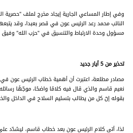
وفي إطار المساعي الجارية إيجاد مخرج لملف "حصرية السل
النائب محمد رعد الرئيس عون في قصر بعبدا، وقد يتبعه
مسؤول وحدة الارتباط والتنسيق في "حزب الله" وفيق ص
تحذير من 5 أيار جديد
مصادر مطلعة، اعتبرت أن أهمية خطاب الرئيس عون في ال
نعيم قاسم والذي قال فيه كلامًا واضحًا، موجّهًا رسائ
بقوله إنّ كل من يطالب بتسليم السلاح في الداخل والخا
لذا، أتى كلام الرئيس عون بعد خطاب قاسم، ليشدّد على مس