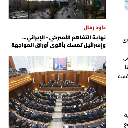
داود رمال
نهاية التفاهم الأميركي - الإيراني...
يق
وإسرائيل تمسك بأقوى أوراق المواجهة
، ليؤسّس
ا
نفسه
ة
ع