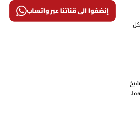
إنضمّوا الى قناتنا عبر واتساب
كل
شيخ
ما،