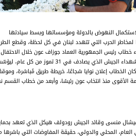
 لاستكمال النهوض بالدولة ومؤسساتها وبسط سيادتها
ًا لمخاطر الحرب التي تتهدد لبنان في كل لحظة، وقطع الطر
ء خطاب رئيس الجمهورية العماد جوزاف عون خلال الاحتفال
الذي أقيم في مقر وزارة الدفاع في اليرزة، في ذكرى شهداء الجيش الذي يصادف في 31 تموز من كل عام
ان الخطاب إعلان نوايا شجاعًا، خريطة طريق مُباشرة، وموقفً
لكلمة الأقوى منذ انتخاب عون رئيسًا، وأبعد من خطاب القسم 
اع ميشال منسى وقائد الجيش رودولف هيكل الذي تعهد بحماي
 العام، المحلي والدولي، حقيقة المفاوضات التي باشرها م