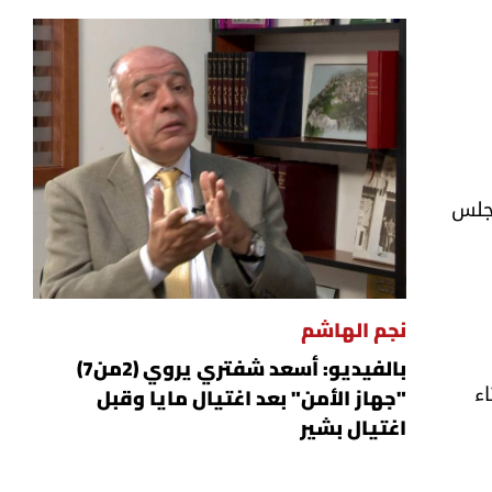
مجلس
نجم الهاشم
بالفيديو: أسعد شفتري يروي (2من7)
 الثلثاء
"جهاز الأمن" بعد اغتيال مايا وقبل
اغتيال بشير