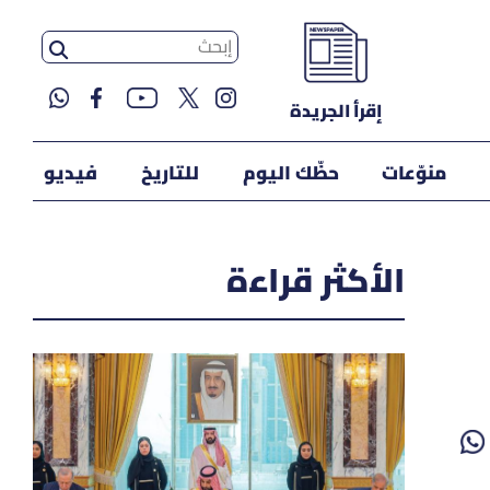
إقرأ الجريدة
منوّعات
حظّك اليوم
للتاريخ
فيديو
الأكثر قراءة