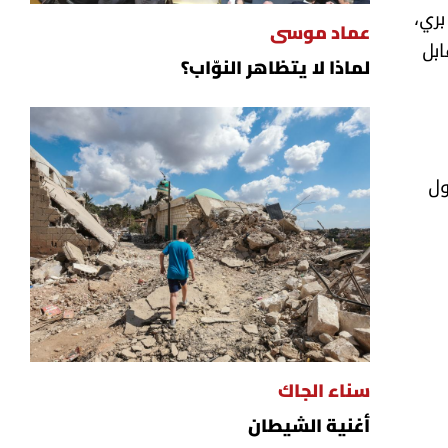
بري،
عماد موسى
ابل
لماذا لا يتظاهر النوّاب؟
ول
سناء الجاك
أغنية الشيطان