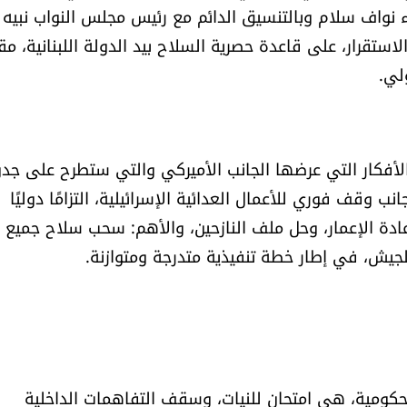
ء نواف سلام وبالتنسيق الدائم مع رئيس مجلس النواب نبيه 
تقرار، على قاعدة حصرية السلاح بيد الدولة اللبنانية، مق
لي.
أفكار التي عرضها الجانب الأميركي والتي ستطرح على جد
 وقف فوري للأعمال العدائية الإسرائيلية، التزامًا دوليًا
إعادة الإعمار، وحل ملف النازحين، والأهم: سحب سلاح جميع
لجيش، في إطار خطة تنفيذية متدرجة ومتوازنة.
 حكومية، هي امتحان للنيات، وسقف التفاهمات الداخلية