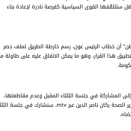
ل ستتلقّفها القوى السياسية كفرصة نادرة لإعادة بناء
لوطن" أن خطاب الرئيس عون، رسم خارطة الطريق لملف حصر
 لتطبيق هذا القرار، وهو ما يمكن الاتفاق عليه على طاولة 
كومة.
" إلى المشاركة في جلسة الثلثاء المقبل وعدم مقاطعتها،
كونهم لم يبلّغوا أحدًا بعكس ذلك. وفي السياق قال وزير الصحة ركان ناصر الدين عبر mtv، سنشارك في جلسة
ضاه.