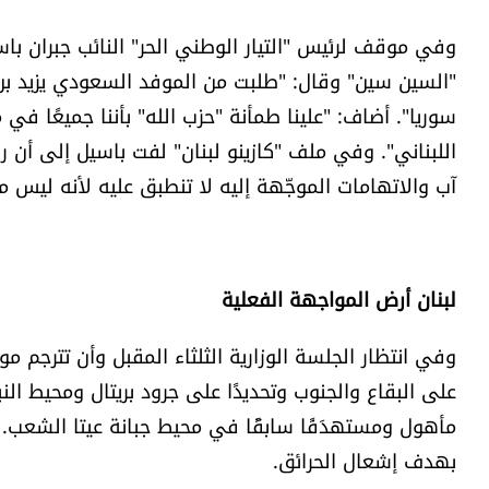
"السين سين" وقال: "طلبت من الموفد السعودي يزيد بن ف
سوريا". أضاف: "علينا طمأنة "حزب الله" بأننا جميعًا 
آب والاتهامات الموجّهة إليه لا تنطبق عليه لأنه ليس م
لبنان أرض المواجهة الفعلية
وفي انتظار الجلسة الوزارية الثلثاء المقبل وأن تترجم 
على البقاع والجنوب وتحديدًا على جرود بريتال ومحيط ال
مأهول ومستهدَفًا سابقًا في محيط جبانة عيتا الشعب. و
بهدف إشعال الحرائق.