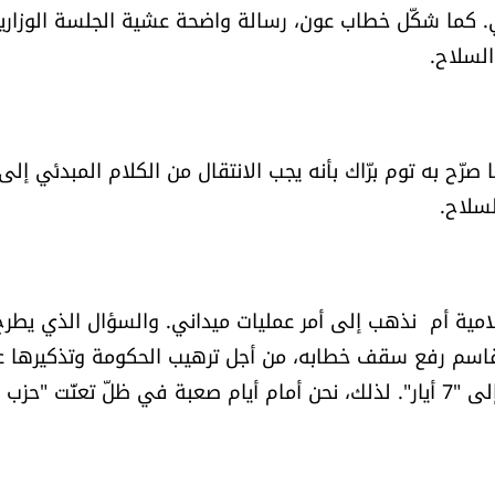
ي. كما شكّل خطاب عون، رسالة واضحة عشية الجلسة الوزاري
لسلاح.
صرّح به توم برّاك بأنه يجب الانتقال من الكلام المبدئي إلى
لسلاح.
امية أم نذهب إلى أمر عمليات ميداني. والسؤال الذي يطرح
 قاسم رفع سقف خطابه، من أجل ترهيب الحكومة وتذكيرها عب
إعلام "الممانعة"، بعدم الوقوع بخطأ "5 أيار" الذي أدى إلى "7 أيار". لذلك، نحن أمام أيام صعبة في ظلّ تعنّت "