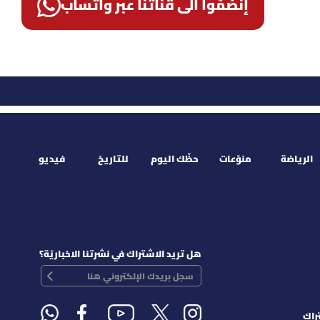
إنضمّوا الى قناتنا عبر واتساب
الرياضة
منوّعات
حظّك اليوم
للتاريخ
فيديو
هل تريد الاشتراك في نشرتنا الاخباريّة؟
راك