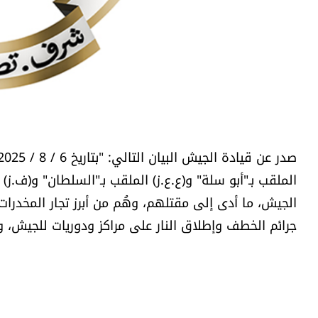
الملقب بـ"أبو سلة" و(ع.ع.ز) الملقب بـ"السلطان" و(ف.ز
الجيش، ما أدى إلى مقتلهم، وهُم من أبرز تجار المخدر
جرائم الخطف وإطلاق النار على مراكز ودوريات للجيش، 