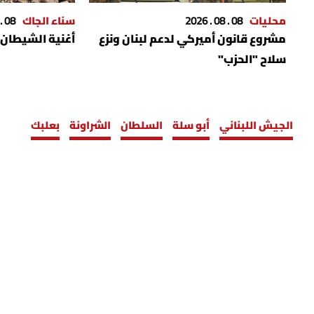
محليات
08 . 08 . 2026
سناء الجاك
08 . 08 . 2026
مشروع قانون أميركي لدعم لبنان ونزع
أغنية الشيطان
سلاح "الحزب"
الجيش اللبناني
أبو سلة
السلطان
الشراونة
بعلبك