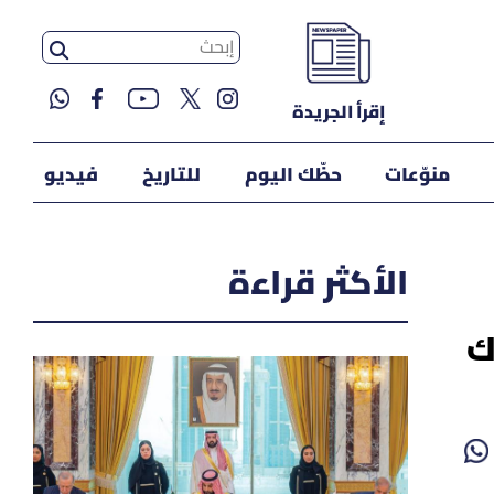
إقرأ الجريدة
منوّعات
حظّك اليوم
للتاريخ
فيديو
الأكثر قراءة
اك