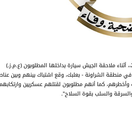
صدر عن قيادة الجيش البيان التالي: "بتاريخ 6 / 8 / 2025،، أثناء ملاحقة الجيش سيارة بداخلها المطلوبون (ع.م.ز.)
) في منطقة الشراونة - بعلبك، وقع اشتباك بينهم وبين عناص
ات وأخطرهم، كما أنهم مطلوبون لقتلهم عسكريين وارتكابهم
والسرقة والسلب بقوة السلاح".