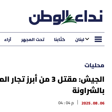
لبنان
كتّابنا
تحت المجهر
آراء
محليات
الجيش: مقتل 3 من أب
بالشراونة
06 . 08 . 2025
04 : 04 م