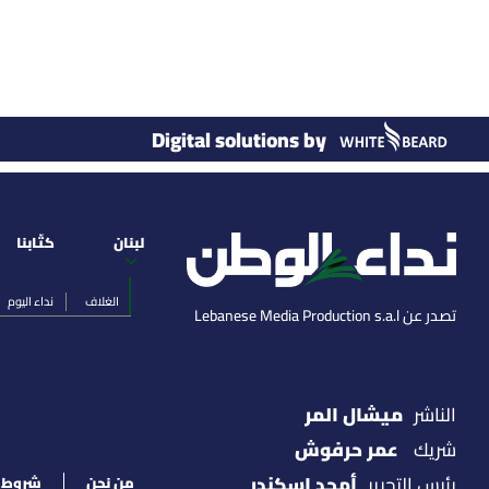
Digital solutions by
لبنان
كتّابنا
الغلاف
نداء اليوم
تصدر عن Lebanese Media Production s.a.l
ميشال المر
الناشر
عمر حرفوش
شريك
أمجد اسكندر
رئيس التحرير
من نحن
شروط ا