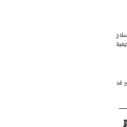
سلاح
يفية
ر قد