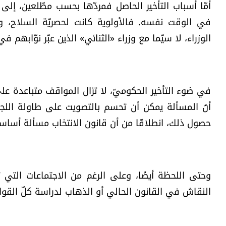
أمّا أسباب التأخير الحاصل فمردّها بحسب مطّلعين، إ
في الوقت نفسه. فالأولوية كانت لحصريّة السلاح،
الوزراء، لا سيّما مع وزراء «الثنائي» الذين عبّر نوّابهم
في ضوء التأخير الحكوميّ، لا تزال المواقف متباعدة على
أنّ المسألة يمكن أن تحسم بالتصويت على طاولة اللجن
حصول ذلك، انطلاقًا من أن قانون الانتخاب مسألة أساسيّ
وحتى اللحظة أيضًا، وعلى الرغم من الاجتماعات التي 
النقاش في القانون الحالي أو الذهاب لدراسة كلّ القوانين