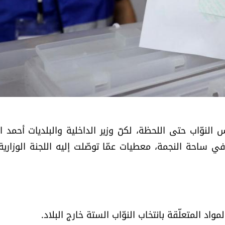
نوّاب حتى اللحظة، لكنّ وزير الداخلية والبلديات أحمد ال
ي ساحة النجمة، معطيات عمّا توصّلت إليه اللجنة الوزاري