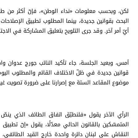
لكن، وبحسب معلومات «نداء الوطن»، فإنّ أكثر من 
أيّ أمر آخر. وقد جرى التلويح بتعليق المشاركة في الاجت
أمس، وبعيد الجلسة، جاء تأكيد النائب جورج عدوان وا
قوانين جديدة في ظلّ الاختلاف القائم والمطلوب الي
موضوع المقاعد الستة مع إصرارنا على ضرورة تصويت غير المقيمين ل
الرأي الآخر يقول «فلنطبّق اتفاق الطائف الذي ينصّ 
المتمسّكين بالقانون الحالي معدّلًا، يقول «إنّ تطبيق
النقاش على لبنان دائرة واحدة خارج القيد الطائفي، غي