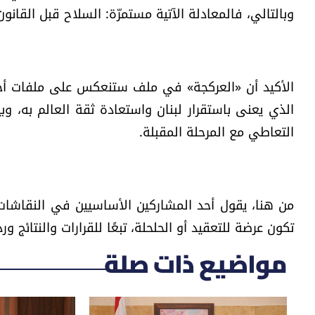
وبالتالي، فالمعادلة الآتية مستمرّة: السلاح قبل القانون ا
الأكيد أن «العركجة» في ملف ستنعكس على ملفات أخرى.
الذي يعنى باستقرار لبنان واستعادة ثقة العالم به، 
التعاطي مع المرحلة المقبلة.
من هنا، يقول أحد المشاركين الأساسيين في النقاشات:
تكون عرضة للتعقيد أو الحلحلة، تبعًا للقرارات والنتائج ور
مواضيع ذات صلة