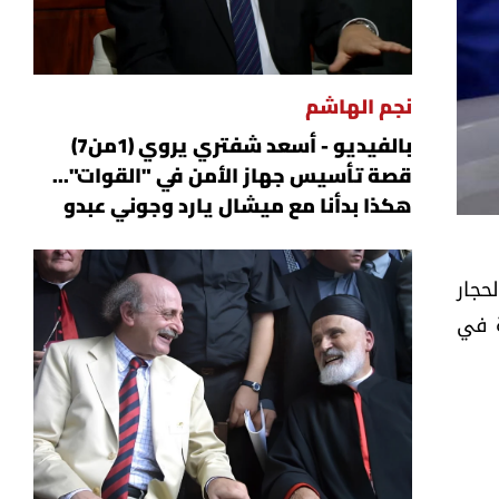
نجم الهاشم
بالفيديو - أسعد شفتري يروي (1من7)
قصة تأسيس جهاز الأمن في "القوات"...
هكذا بدأنا مع ميشال يارد وجوني عبدو
حجار
ة في