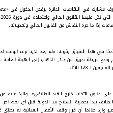
طرف مشارك في النقاشات الدائرة يرفض الدخول في «مع
البحث بق
ماعات إذا ما خرج النقاش عن القانون الحالي وتعديلاته.
ضحًا في هذا السياق بقوله: «لم يعد لدينا ترف الوقت لد
وم وضع خريطة طريق من خلال الذهاب إلى الهيئة العامة 
ـ 128 نائبًا».
على قانون انتخاب خارج القيد الطائفي». والردّ عليه من
 الطائف يبدأ بحصرية السلاح بيد الدولة قبل أي بحث آخر. 
ر وارد طالما أنّ قرار وقف الأعمال العدائية لم يطبّق كام