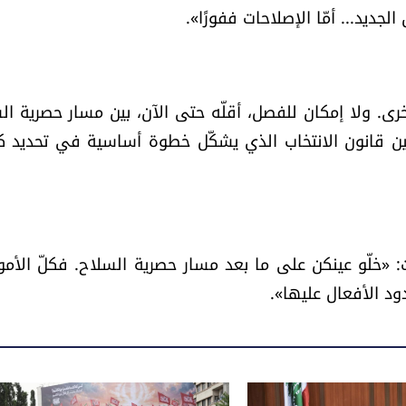
لجديد... أمّا الإصلاحات ففورًا».
 ولا إمكان للفصل، أقلّه حتى الآن، بين مسار حصرية ال
وبين قانون الانتخاب الذي يشكّل خطوة أساسية في تحديد ك
 «خلّو عينكن على ما بعد مسار حصرية السلاح. فكلّ الأمو
دود الأفعال عليها».