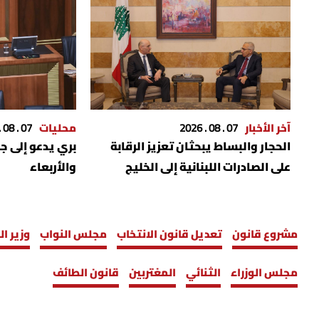
آخر الأخبار
07 . 08 . 2026
محليات
07 . 08 . 2026
الحجار والبساط يبحثان تعزيز الرقابة
بري يدعو إلى ج
على الصادرات اللبنانية إلى الخليج
والأربعاء
مشروع قانون
تعديل قانون الانتخاب
مجلس النواب
وزير ال
مجلس الوزراء
الثنائي
المغتربين
قانون الطائف