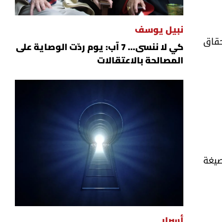
نبيل يوسف
حقاق
كي لا ننسى... 7 آب: يوم ردّت الوصاية على
المصالحة بالاعتقالات
صيغة
أسرار