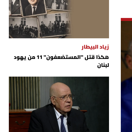
زياد البيطار
هكذا قتل "المستضعفون" 11 من يهود
لبنان