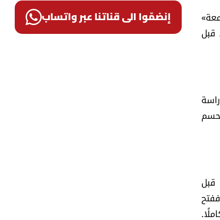
معة»
إنضمّوا الى قناتنا عبر واتساب
وانين جديدة، بينما المطلوب تطبيق الإصلاحات التي نصّ عليها القانون الحالي واعتماده في دورة 2026، قبل
راسة
لحسم
 قبل
ففتح
لًا.