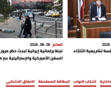
العالم
06 . 08 . 2026
لسة تشريعية الثلثاء
لجنة برلمانية إيرانية تبحث حظر مرور
السفن الأميركية والإسرائيلية عبر ه
داخلية
انتخاب النواب
البطاقة الممغنطة
الانفاق الانتخابي