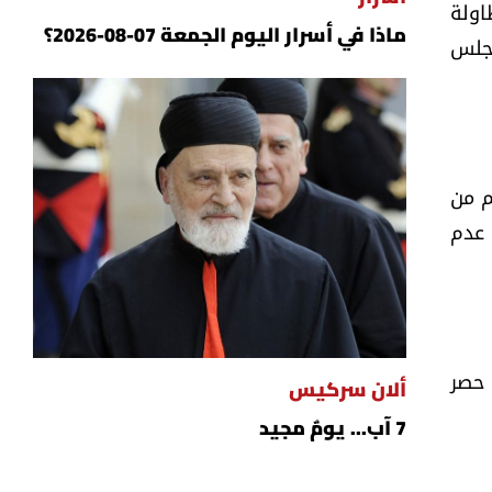
اولة
ماذا في أسرار اليوم الجمعة 07-08-2026؟
مجلس
م من
 عدم
 حصر
ألان سركيس
7 آب... يومٌ مجيد