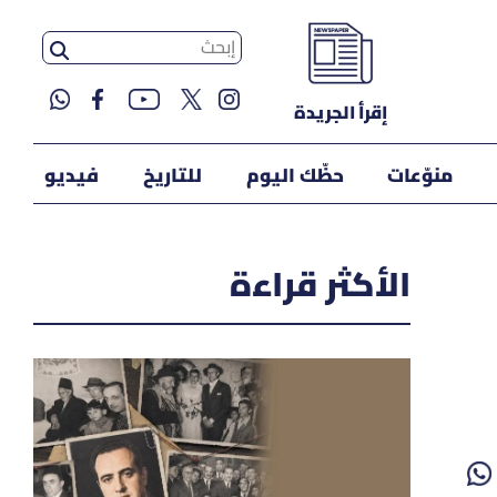
إقرأ الجريدة
منوّعات
حظّك اليوم
للتاريخ
فيديو
الأكثر قراءة