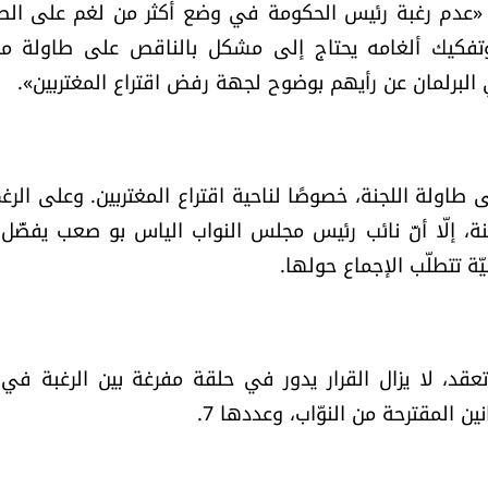
لى «عدم رغبة رئيس الحكومة في وضع أكثر من لغم على الط
 وتفكيك ألغامه يحتاج إلى مشكل بالناقص على طاولة 
 في البرلمان عن رأيهم بوضوح لجهة رفض اقتراع المغتربين».
 طاولة اللجنة، خصوصًا لناحية اقتراع المغتربين. وعلى الرغ
ة، إلّا أنّ نائب رئيس مجلس النواب الياس بو صعب يفضّل
ة تتطلّب الإجماع حولها.
تعقد، لا يزال القرار يدور في حلقة مفرغة بين الرغبة في
 المقترحة من النوّاب، وعددها 7.