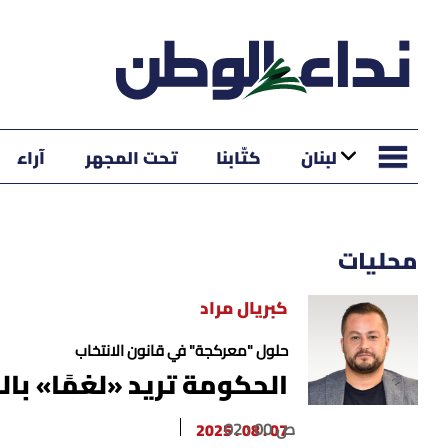
لبنان
كتّابنا
تحت المجهر
آراء
محليات
كبريال مراد
حلول "معركجة" في قانون الانتخاب
الحكومة تريد «لغمًا» بال
02 : 00 ص
07 . 08 . 2025