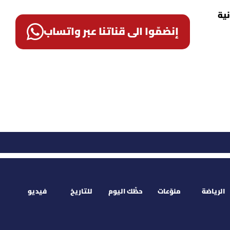
ية
إنضمّوا الى قناتنا عبر واتساب
الرياضة
منوّعات
حظّك اليوم
للتاريخ
فيديو