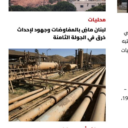
محليات
لبنان ماضٍ بالمفاوضات وجهود لإحداث
ي
خرق في الجولة الثامنة
به
ات
 –
الطريق البحرية أسفرت عن توقيف المشتبه بهما، ويدعيان: ح. ض. (مواليد عام 1977، لبناني)، ن. ض. (مواليد عام 1987،