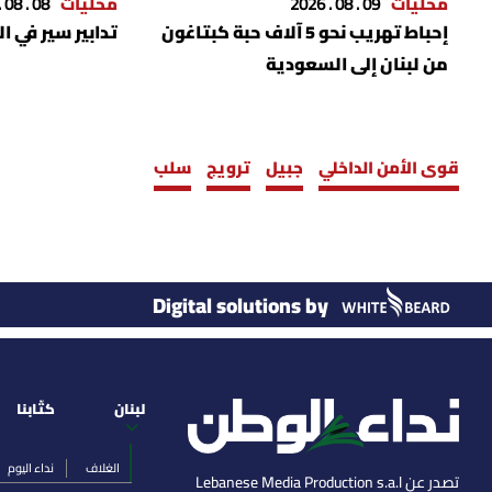
محليات
09 . 08 . 2026
محليات
08 . 08 . 2026
إحباط تهريب نحو 5 آلاف حبة كبتاغون
تدابير سير في ا
من لبنان إلى السعودية
قوى الأمن الداخلي
جبيل
ترويج
سلب
Digital solutions by
لبنان
كتّابنا
الغلاف
نداء اليوم
تصدر عن Lebanese Media Production s.a.l