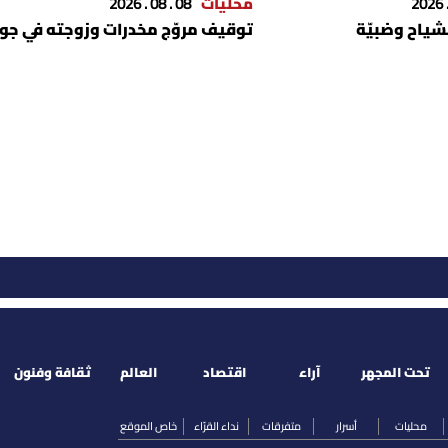
محليات
08 . 08 . 2026
لشياح وضبيّة
توقيف مروّج مخدرات وزوجته في جون
تحت المجهر
آراء
اقتصاد
العالم
ثقافة وفنون
محليات
أسرار
متفرقات
نداء القرّاء
خاص الموقع