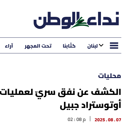
لبنان
كتّابنا
تحت المجهر
آراء
محليات
الكشف عن نفق سريّ لعمليات 
أوتوستراد جبيل
07 . 08 . 2025
02 : 08 م