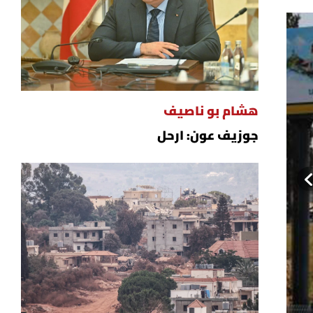
هشام بو ناصيف
جوزيف عون: ارحل