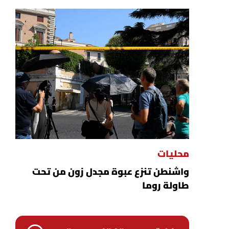
محليات
واشنطن تنزع عبوة مجدل زون من تحت
طاولة روما