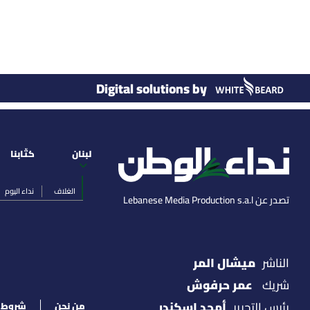
Digital solutions by
لبنان
كتّابنا
الغلاف
نداء اليوم
تصدر عن Lebanese Media Production s.a.l
ميشال المر
الناشر
عمر حرفوش
شريك
أمجد اسكندر
رئيس التحرير
من نحن
شروط ا