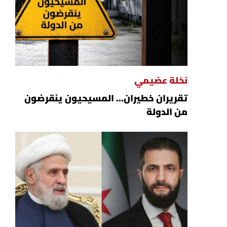
نخلة عضيمي
تقريران خطيران… المسيحيون ينقرضون
من الدولة