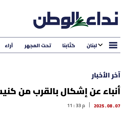
لبنان
كتّابنا
تحت المجهر
آراء
آخر الأخبار
أنباء عن إشكال بالقرب من كني
07 . 08 . 2025
11 : 33 م