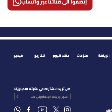
إنضمّوا الى قناتنا عبر واتساب
الرياضة
منوّعات
حظّك اليوم
للتاريخ
فيديو
هل تريد الاشتراك في نشرتنا الاخباريّة؟
راك