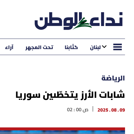
لبنان
كتّابنا
تحت المجهر
آراء
الرياضة
شابات الأرز يتخطّىين سوريا
09 . 08 . 2025
02 : 00 ص