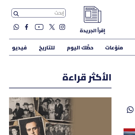
إقرأ الجريدة
منوّعات
حظّك اليوم
للتاريخ
فيديو
الأكثر قراءة