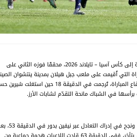
واصل منتخب لبنان للشابات تألقه في التصفيات المؤهلة إلى كأس آسيا – تايلاند 2026، محققًا فوزه الثاني على
 منتخب سوريا بنتيجة 2-1، في المباراة التي أُقيمت على ملعب جبل هيلان بمدينة ينتشوان الصي
بدأ اللقاء بسيطرة لبنانية واضحة على مجريات اللعب وإيقاع المباراة، تُرجمت في الدقيقة 18 حين استغلت 
 برأسها في الشباك مانحة التقدّم لشابات الأرز.
ومع انطلاق الشوط الثاني، تحسّن أداء المنتخب السوري ونجح في إدراك التعادل عبر نيفين ب
انفرادها بالحارسة مارسيل سكيكي. لكن الرد اللبناني لم يتأخر، ففي الدقيقة 63 قادت اللاعبات هجمة جماعية من