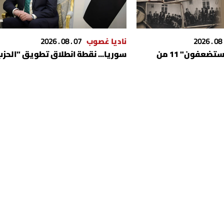
ناديا غصوب
07 . 08 . 2026
هكذا قتل "المستضعفون" 11 من
سوريا... نقطة انطلاق تطويق "الحز