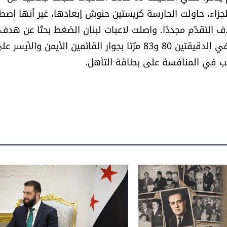
اء، حاولت الحارسة كريستين حنوش إبعادها، غير أنها اص
 التقدّم مجددًا. واصلت لاعبات لبنان الضغط بحثًا عن هدف
ثالث، وكادت ليا الحاج علي أن توسّع الفارق بتسديدتين في الدقيقتين 80 و83 مرّتا بجوار القائمين الأيمن والأيسر
خب في المنافسة على بطاقة التأهل.