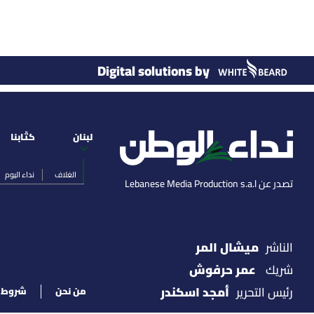
Digital solutions by
لبنان
كتّابنا
الغلاف
نداء اليوم
تصدر عن Lebanese Media Production s.a.l
ميشال المر
الناشر
عمر حرفوش
شريك
أمجد اسكندر
رئيس التحرير
من نحن
شروط ا