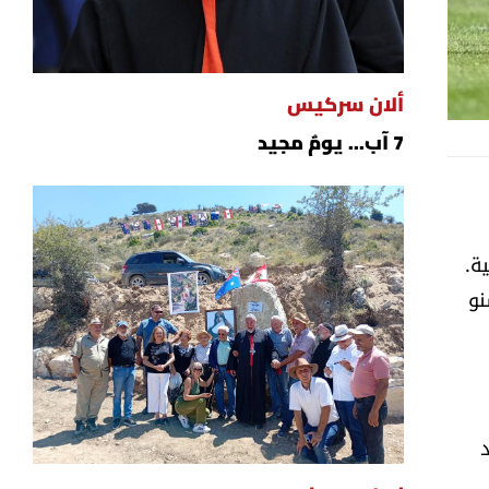
ألان سركيس
7 آب... يومٌ مجيد
نية.
شيرين حسنو
دور في الدقيقة 53، بعد