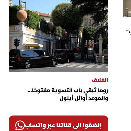
ب"
الغلاف
روما تُبقي باب التسوية مفتوحًا...
والموعد أوائل أيلول
إنضمّوا الى قناتنا عبر واتساب