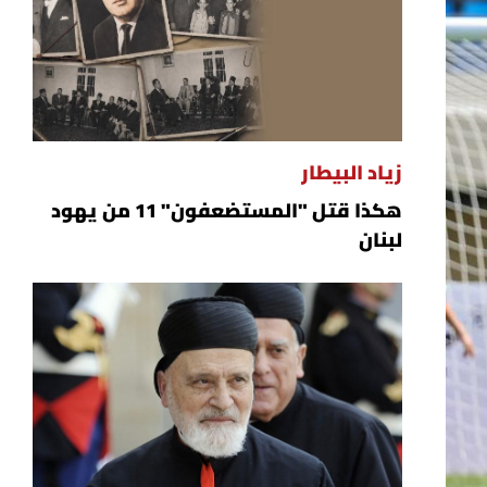
زياد البيطار
هكذا قتل "المستضعفون" 11 من يهود
لبنان