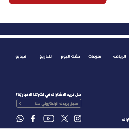
الرياضة
منوّعات
حظّك اليوم
للتاريخ
فيديو
هل تريد الاشتراك في نشرتنا الاخباريّة؟
راك