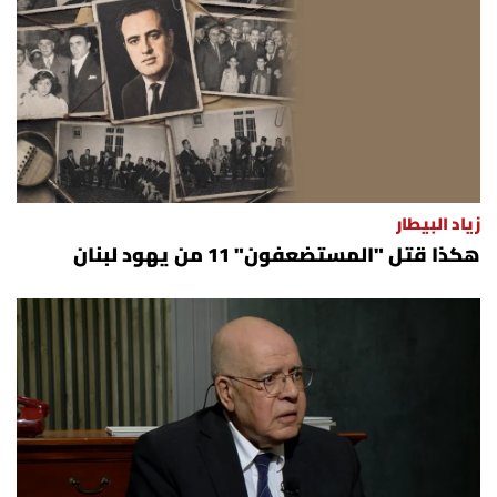
زياد البيطار
هكذا قتل "المستضعفون" 11 من يهود لبنان