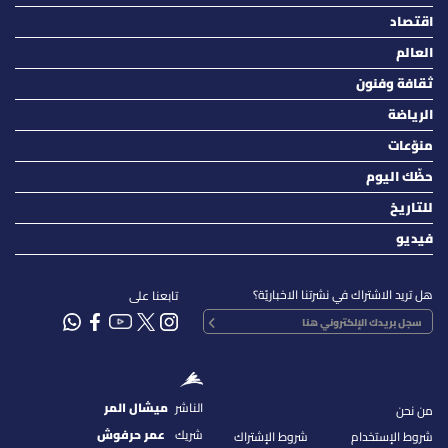
اقتصاد
العالم
ثقافة وفنون
الرياضة
منوّعات
حظّك اليوم
للتاريخ
فيديو
هل تريد الاشتراك في نشرتنا الاخباريّة؟
تابعنا على
الناشر
ميشال المر
من نحن
شريك
عمر حرفوش
شروط الإستخدام
شروط الإشتراك