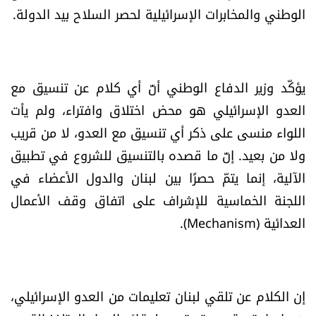
الوطني والمخابرات الإسرائيلية لحصر السلاح بيد الدولة.
العالم
الصحافة الإسرائيلية
يؤكّد وزير الدفاع الوطني أنّ أي كلام عن تنسيق مع
ثقافة وفنون
العدو الإسرائيلي هو محض اختلاق وافتراء، ولم يأت
اللواء منسى على ذكر أي تنسيق مع العدو، لا من قريب
فصل من كتاب
ولا من بعيد. إنّ ما قصده بالتنسيق للشروع في تطبيق
اقرأ تضحك
الآلية، إنما يتمّ حصرًا بين لبنان والدول الأعضاء في
اللجنة الخماسية للإشراف على اتفاق وقف الأعمال
كاميرا
العدائية (Mechanism).
سجالات
صحّة وصحن
إن الكلام عن تلقي لبنان تعليمات من العدو الإسرائيلي،