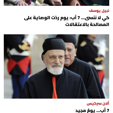
نبيل يوسف
كي لا ننسى... 7 آب: يوم ردّت الوصاية على
المصالحة بالاعتقالات
ألان سركيس
7 آب... يومٌ مجيد