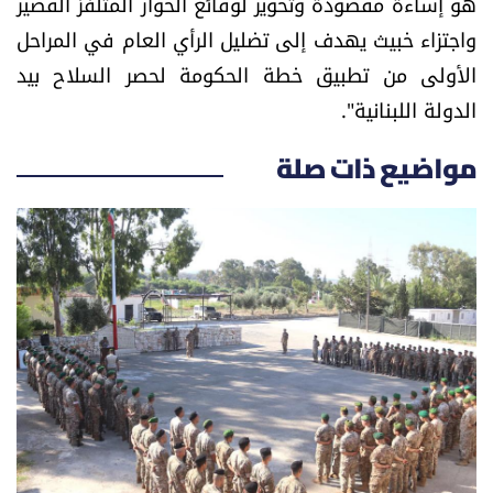
هو إساءة مقصودة وتحوير لوقائع الحوار المتلفز القصير
الرياضة
واجتزاء خبيث يهدف إلى تضليل الرأي العام في المراحل
الأولى من تطبيق خطة الحكومة لحصر السلاح بيد
منوّعات
الدولة اللبنانية".
حظّك اليوم
مواضيع ذات صلة
للتاريخ
فيديو
من نحن
للتواصل معنا
شروط الاستخدام