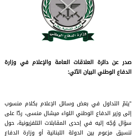
أسرار
متفرقات
نداء القرّاء
خاص الموقع
صدر عن دائرة العلاقات العامة والإعلام في وزارة
الدفاع الوطني البيان الآتي:
كتّابنا
تحت المجهر
"يتمّ التداول في بعض وسائل الإعلام بكلام منسوب
آراء
إلى وزير الدفاع الوطني اللواء ميشال منسى، ردًّا على
سؤال وُجّه إليه في إحدى المقابلات التلفزيونية، حول
اقتصاد
تنسيق مزعوم بين الدولة اللبنانية أو وزارة الدفاع