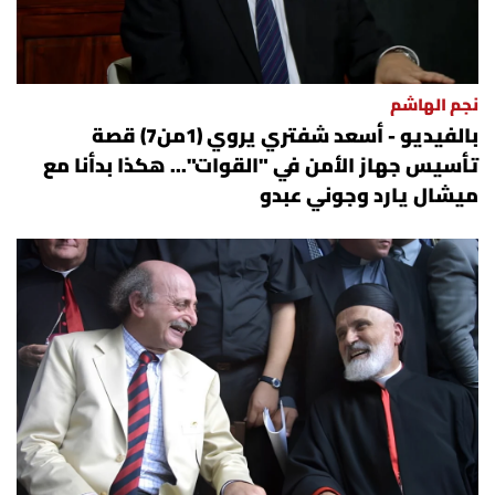
نجم الهاشم
بالفيديو - أسعد شفتري يروي (1من7) قصة
تأسيس جهاز الأمن في "القوات"... هكذا بدأنا مع
ميشال يارد وجوني عبدو