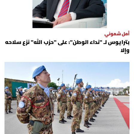
أمل شموني
بترايوس لـ "نداء الوطن": على "حزب الله" نزع سلاحه
وإلا