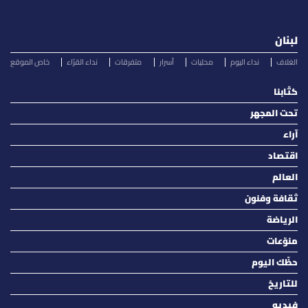
لبنان
الغلاف
نداء اليوم
محليات
أسرار
متفرقات
نداء القرّاء
خاص الموقع
كتّابنا
تحت المجهر
آراء
اقتصاد
العالم
ثقافة وفنون
الرياضة
منوّعات
حظّك اليوم
للتاريخ
فيديو