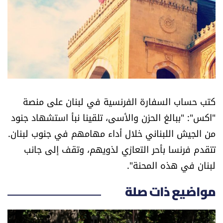
أسرار
متفرقات
نداء القرّاء
خاص الموقع
كتب حساب السفارة الفرنسية في لبنان على منصة
"اكس": "ببالغ الحزن والأسى، تلقينا نبأ استشهاد جنود
كتّابنا
من الجيش اللبناني خلال أداء مهامهم في جنوب لبنان.
تتقدم فرنسا بأحر التعازي لذويهم، وتقف إلى جانب
تحت المجهر
لبنان في هذه المحنة".
آراء
مواضيع ذات صلة
اقتصاد