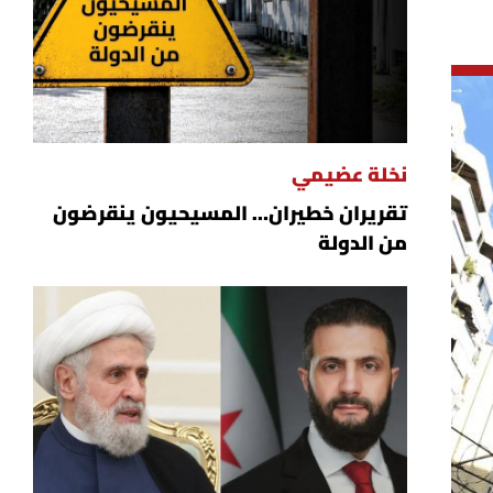
نخلة عضيمي
تقريران خطيران… المسيحيون ينقرضون
من الدولة