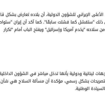
ر المرشد الأعلى الإيراني للشؤون الدولية، أن بلاده تعارض بشكل ق
ق ذلك "ستفشل كما فشلت سابقًا". كما أكد أن إيران "ستوا
من سلاحه "يخدم أمريكا وإسرائيل" ويفتح الباب أمام "تكرار
ت لبنانية ودولية بأنها تدخل مباشر في الشؤون الداخلية
ذه التصريحات بشكل رسمي، مؤكدة أن مسألة السلاح هي شأن
لسيادة الوطنية.