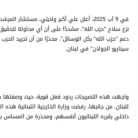
​في 9 آب 2025، أعلن علي أكبر ولايتي، مستشا
نزع سلاح "حزب الله"، مشددًا على أن أي محاولة لتحقي
دعم "حزب الله" بكل الوسائل"، محذرًا من أن تجريد الحزب 
سيناريو الجولان" في لبنان.
​واجهت هذه التصريحات ردود فعل قوية، حيث وصفتها جها
للبنان. من جانبها، رفضت وزارة الخارجية اللبنانية ه
داخلي يقرره اللبنانيون أنفسهم، ومحذرة من المساس با