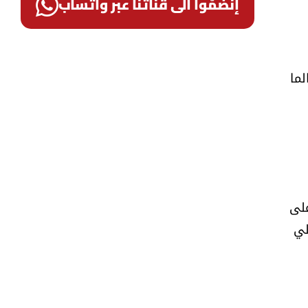
إنضمّوا الى قناتنا عبر واتساب
لما
على
لي