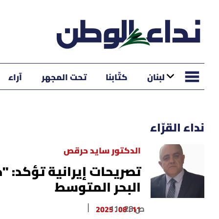
لبنان
كتّابنا
تحت المجهر
آراء
نداء القرّاء
الدكتور سايد حرقص
تصريحات إيرانية تؤكد: "
البحر المتوسط
11 : 28 ص
11 . 08 . 2025