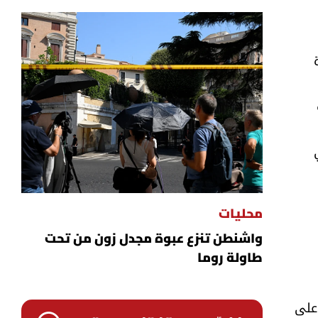
محليات
واشنطن تنزع عبوة مجدل زون من تحت
طاولة روما
 على