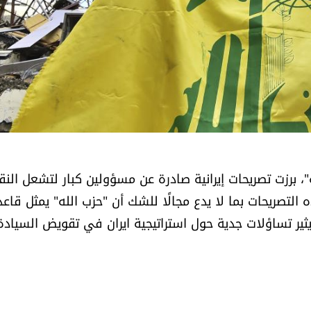
ه"، برزت تصريحات إيرانية صادرة عن مسؤولين كبار لتشعل الن
لتصريحات بما لا يدع مجالًا للشك أن "حزب الله" يمثل قاعد
يثير تساؤلات جدية حول استراتيجية ايران في تقويض السيادة