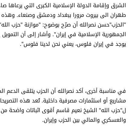
الشرق وإقامة الدولة الإسلامية الكبرى التي يرعاها صا
طهران الى بيروت مرورا ببغداد ودمشق وصنعاء. وهذه ا
"الحزب"حسن نصرالله أن صرّح بوضوح: "موازنة "حزب الل
الجمهورية الإسلامية في إيران". وأشار إلى أن التمويل يص
يوجد في إيران فلوس، يعني نحن لدينا فلوس".
​في مناسبة أخرى، أكد نصرالله أن الحزب يتلقى الدعم الم
مشاريع أو استثمارات مصرفية داخلية. تُعد هذه التصريحا
ل"حزب الله" الشيخ نعيم قاسم أقوى اثباتات واضحة من 
والعسكري والمالي بين الحزب وإيران.