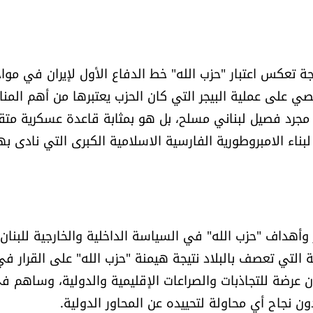
ة تعكس اعتبار "حزب الله" خط الدفاع الأول لإيران في مو
ي على عملية البيجر التي كان الحزب يعتبرها من أهم المنا
يس مجرد فصيل لبناني مسلح، بل هو بمثابة قاعدة عسكرية مت
اء الامبروطورية الفارسية الاسلامية الكبرى التي نادى به
أهداف "حزب الله" في السياسة الداخلية والخارجية للبنان،
 التي تعصف بالبلاد نتيجة هيمنة "حزب الله" على القرار في
ان عرضة للتجاذبات والصراعات الإقليمية والدولية، وساهم ف
 نجاح أي محاولة لتحييده عن المحاور الدولية.