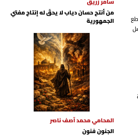
سامر زريق
من أنتج حسان دياب لا يحقّ له إنتاج مفتي
اطع
الجمهورية
صل
المحامي محمد آصف ناصر
الجنون فنون