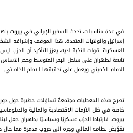
​في عدة مناسبات، تحدث السفير الإيراني في بيروت بلهج
إسرائيل والولايات المتحدة. هذا الموقف وإشرافه الشخص
العسكرية لقوات النخبة لديه، يعزز التأكيد أن الحزب ل
تابعة لطهران على ساحل البحر المتوسط وحجر الاساس لبن
الامام الخميني ويعمل على تحقيقها الامام الخامنئي.
​تطرح هذه المعطيات مجتمعةً تساؤلات خطيرة حول دور و
خاصة في ظل الأزمات الاقتصادية والمالية والدبلوماسية
بيروت. فارتباط الحزب عسكريًا وسياسيًا بطهران جعل لبن
تقوّيض نظامه المالي وجره الى حروب مدمرة مما حال دون