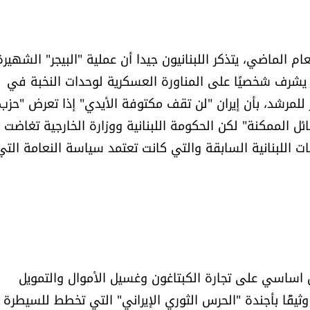
 الماضي، يتذكر اللبنانيون جيدا أن عملية "البيجر" الشهيرة
ن يشرف شخصيًا على المناورة العسكرية لوحدات النخبة في
للمرشد، بأن إيران "لن تقف مكتوفة الأيدي" إذا تعرض "حزب
 الممكنة" لكن الحكومة اللبنانية ووزارة الخارجية تغاضت
 اللبنانية السابقة والتي كانت تعتمد سياسة النعامة التي
كل اساسي على تجارة الكبتاغون وغسيل الأموال والتمويل
طًا وثيقًا بأجندة "الحرس الثوري الإيراني" التي تخطط للسيطرة