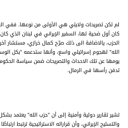
​لم تكن تصريحات ولايتي هي الأولى من نوعها. ففي العام
كان أول ضحية لها، السفير الإيراني في لبنان الذي كا
الحزب، يالاضافة الى ذلك صرّح كمال خرازي، مستشار آخر 
الله" لهجوم إسرائيلي واسع، وأنها ستدعمه "بكل الوسائل
يومها عن تلك الاحداث والتصريحات ضمن سياسة الحكومات
تدفن رأسها في الرمال.
​تشير تقارير دولية وأمنية إلى أن "حزب الله" يعتمد بش
والتسليح الإيراني، وأن قراراته الاستراتيجية ترتبط ارتبا