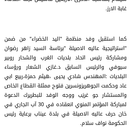
غابة الارز.
كما استقبل وفد منظمة "اليد الخضراء" من ضمن
"استراتيجية عاليه الاصيلة "برئاسة السيد زاهر رضوان
ومشاركة رئيس اتحاد بلديات الغرب والشحار روبير
سيوفي والرئيس السابق د.غازي الشعار ورؤساء
البلديات :المهندس شادي يحيى ،هيثم حمزة،ربيع ابي
عاد وحكمت الجوهريزونسرين فتوح ممثلة القطاع الخاص
والمستشار جو غريَب ووجه الوفد للبطريرك الدعوة
لمباركة المؤتمر المنوي انعقاده في 30 آب الجاري في
خان حرف عاليه الاصيلة في بلدة عيناب برعاية رئيس
الحكومة نواف سلام.