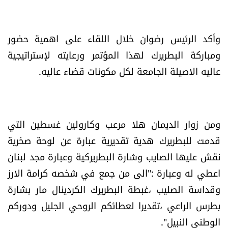
وأكد الرئيس رضوان خلال اللقاء على اهمية حضور
ومباركة البطريرك لهذا المؤتمر ورعايته لإستراتيجية
عاليه الاصيلة الجامعة لكل مكونات قضاء عاليه.
ومن زوار الديمان هلا مرعب وكارولين غسطين التي
قدمت للبطريرك هدية تقديرية عبارة عن لوحة صخرية
نقش عليها الصايب وشارة البطريركية وعبارة مجد لبنان
اعطي له وعبارة :"الى من جمع في شخصه كرامة الارز
وقداسة الصليب ،غبطة البطريرك الكردينال مار بشارة
بطرس الراعي ،تقديرا لعطائكم الروحي الجليل ودوركم
الوطني النبيل".