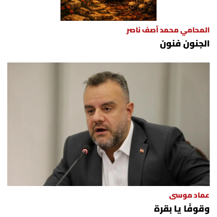
المحامي محمد آصف ناصر
الجنون فنون
عماد موسى
وقوفًا يا بقرة