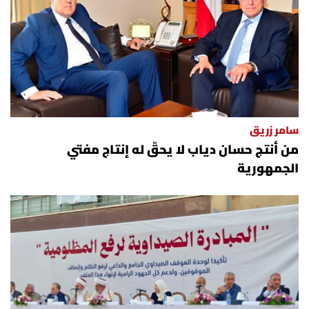
سامر زريق
من أنتج حسان دياب لا يحقّ له إنتاج مفتي
الجمهورية