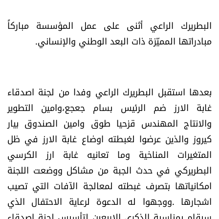
شروط الإشتراك
البطريرك الراعي أثنى على عمل المؤسسة مباركاً
مبادراتها المميّزة ذات البعد الوطني والإنساني.
Digital solutions by
بعدها استقبل البطريرك الراعي وفدا من لجنة اصدقاء
غابة الارز ضم الرئيس بسام جعجع،وامين التطوير
والانتاج المهندس قزحيا طوق وامين الصندوق بيار
كيروز والذين عرضوا لغبطته اوضاع غابة الارز في ظل
المتغيرات المناخية وما تعانيه غابة ارز الكرسي
البطريركي في حدث الجبة من مشاكل ووضعت اللجنة
امكانياتها بتصرف غبطته لمعالجة الآفات التي تصيب
اشجارها .ووجهوا له الدعوة لرعاية الاحتفال الذي
سيقام بمناسبة الذكرى الاربعين لتأسيس لجنة اصدقاء