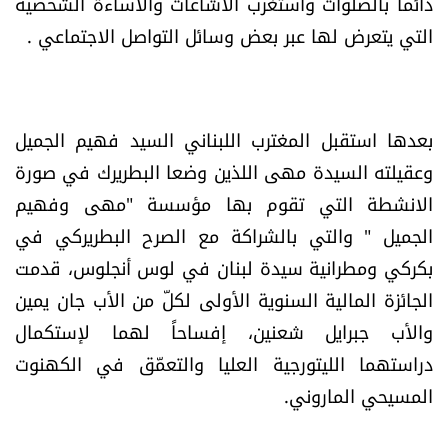
دائما بالصلوات واستغرب الاشاعات والاساءة الشخصية
الرياضة
التي يتعرض لها عبر بعض وسائل التواصل الاجتماعي .
منوّعات
حظّك اليوم
بعدها استقبل المغترب اللبناني السيد فهيم الجميل
وعقيلته السيدة مهى اللذين وضعا البطريرك في صورة
للتاريخ
الانشطة التي تقوم بها مؤسسة "مهى وفهيم
الجميل " والتي بالشراكة مع الصرح البطريركي في
فيديو
بكركي ومطرانية سيدة لبنان في لوس أنجلوس، قدمت
الجائزة المالية السنوية الأولى لكلّ من الأب جان يمين
والأب جبرايل شعنين، إفساحاً لهما لإستكمال
من نحن
دراستهما الليتورجية العليا والتعمّق في الكهنوت
للتواصل معنا
المسيحي الماروني.
شروط الاستخدام