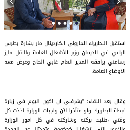
أسرار
متفرقات
نداء القرّاء
استقبل البطريرك الماروني الكاردينال مار بشارة بطرس
الراعي في الديمان وزير الأشغال العامة والنقل فايز
خاص الموقع
رسامني يرافقه المدير العام غابي الحاج وعرض معه
الاوضاع العامة.
كتّابنا
تحت المجهر
وقال بعد اللقاء: "يشرفني ان اكون اليوم في زيارة
آراء
غبطة البطريرك ولو متأخرا لأن واجبات الوزارة اخذت كل
وقتي ،طلبت بركته وشاركته في كل امور الوزارة
اقتصاد
والامور التي تشغلنا كحكومة وتحدثنا عن الوحدة