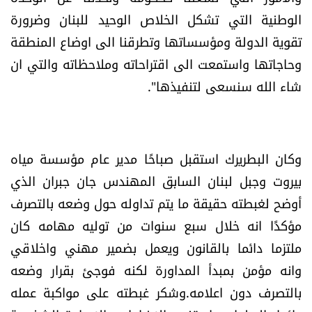
العالم
الوطنية التي تشكل الخلاص الوحيد للبنان وضرورة
تقوية الدولة ومؤسساتها وتطرقنا الى اوضاع المنطقة
الصحافة الإسرائيلية
وحاجاتها واستمعت الى اقتراحاته وملاحظاته والتي ان
شاء الله سنسعى لتنفيذها".
ثقافة وفنون
فصل من كتاب
وكان البطريرك استقبل صباحًا مدير عام مؤسسة مياه
اقرأ تضحك
بيروت وجبل لبنان السابق المهندس جان جبران الذي
أوضح لغبطته حقيقة ما يتم تداوله حول وضعه بالتصرف
كاميرا
مؤكدًا انه خلال سبع سنوات من توليه مهامه كان
ملتزما دائما بالقانون ويعمل بضمير مهني واخلاقي
سجالات
وانه مؤمن بمبدأ المداورة لكنه فوجئ بقرار وضعه
صحّة وصحن
بالتصرف دون اعلامه.وشكر غبطته على مواكبة عمله