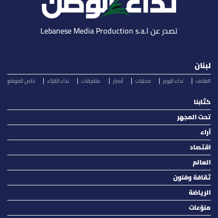
تصدر عن Lebanese Media Production s.a.l
لبنان
الغلاف
نداء اليوم
محليات
أسرار
متفرقات
نداء القرّاء
خاص الموقع
كتّابنا
تحت المجهر
آراء
اقتصاد
العالم
ثقافة وفنون
الرياضة
منوّعات