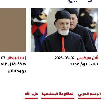
ألان سركيس
07 . 08 . 2026
زياد البيطار
07 . 08 . 2026
7 آب... يومٌ مجيد
يهود لبنان
الإعلام الحربي
المقاومة الإسلامية
حزب الله