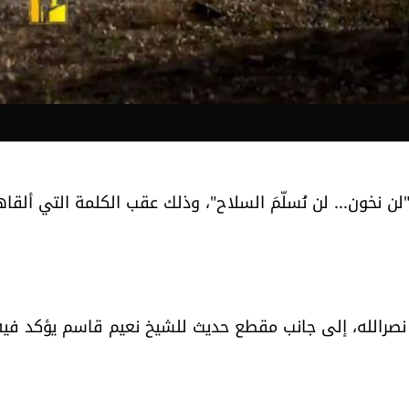
 "لن نخون... لن نُسلّمَ السلاح"، وذلك عقب الكلمة التي ألقاه
سن نصرالله، إلى جانب مقطع حديث للشيخ نعيم قاسم يؤكد فيه