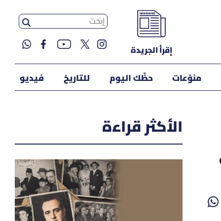
إقرأ الجريدة
منوّعات
حظّك اليوم
للتاريخ
فيديو
الأكثر قراءة