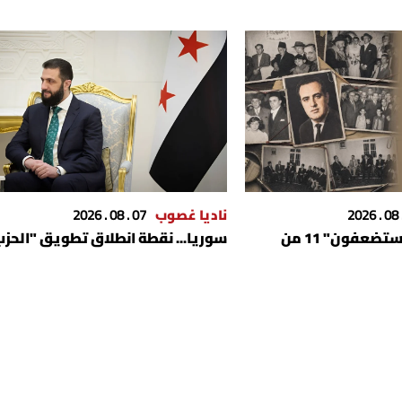
ناديا غصوب
07 . 08 . 2026
هكذا قتل "المستضعفون" 11 من
سوريا... نقطة انطلاق تطويق "الحز