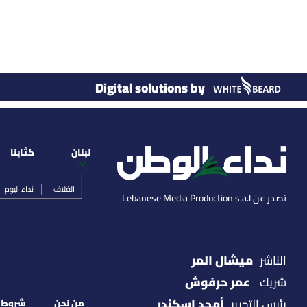
Digital solutions by
لبنان
كتّابنا
الغلاف
نداء اليوم
تصدر عن Lebanese Media Production s.a.l
ميشال المر
الناشر
عمر حرفوش
شريك
أمجد اسكندر
رئيس التحرير
من نحن
شروط ا