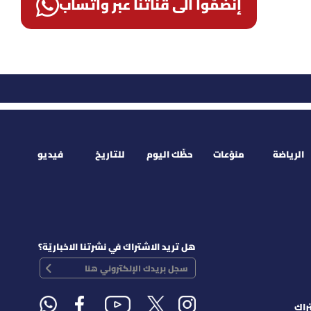
إنضمّوا الى قناتنا عبر واتساب
الرياضة
منوّعات
حظّك اليوم
للتاريخ
فيديو
هل تريد الاشتراك في نشرتنا الاخباريّة؟
راك