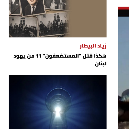
زياد البيطار
هكذا قتل "المستضعفون" 11 من يهود
لبنان