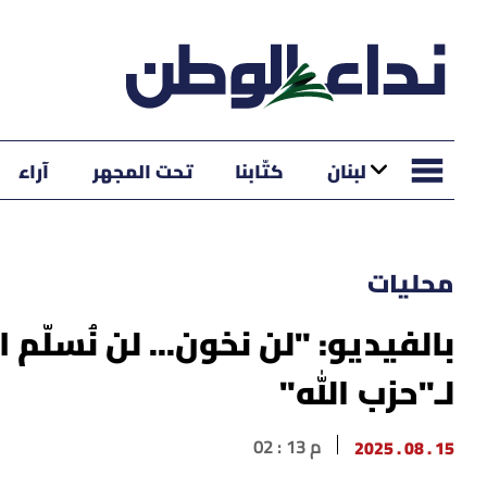
لبنان
كتّابنا
تحت المجهر
آراء
محليات
بالفيديو: "لن نخون... لن نُسلّم ا
لـ"حزب الله"
15 . 08 . 2025
02 : 13 م