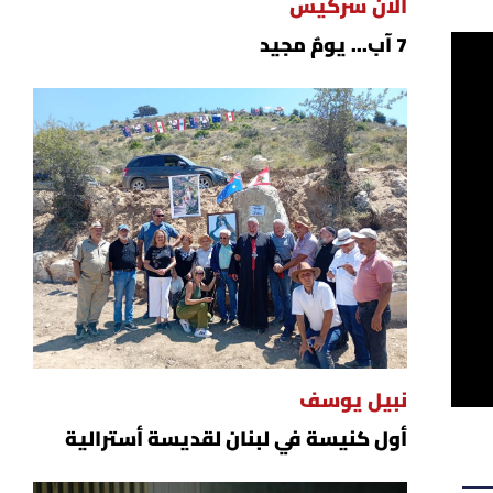
ألان سركيس
7 آب... يومٌ مجيد
نبيل يوسف
أول كنيسة في لبنان لقديسة أسترالية