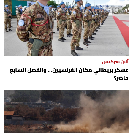
ألان سركيس
عسكر بريطاني مكان الفرنسيين... والفصل السابع
حاضر؟