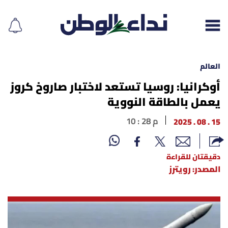
العالم
أوكرانيا: روسيا تستعد لاختبار صاروخ كروز
يعمل بالطاقة النووية
إقرأ الجريدة
15 . 08 . 2025
10 : 28 م
لبنان
الغلاف
دقيقتان للقراءة
المصدر: رويترز
نداء اليوم
محليات