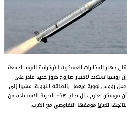
أسرار
متفرقات
نداء القرّاء
خاص الموقع
قال جهاز المخابرات العسكرية الأوكرانية اليوم الجمعة
كتّابنا
إن روسيا تستعد لاختبار صاروخ كروز جديد قادر على
حمل رؤوس نووية ويعمل بالطاقة النووية، مشيرا إلى
تحت المجهر
أن موسكو تعتزم حال نجاح هذه التجربة الاستفادة من
نتائجها لتعزيز موقفها التفاوضي مع الغرب.
آراء
اقتصاد