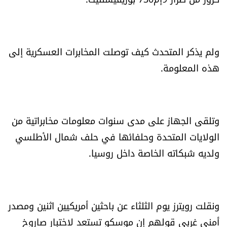
الرياضة
منوّعات
ولم يذكر المتحدث كيف توصلت المخابرات العسكرية إلى
هذه المعلومة.
حظّك اليوم
للتاريخ
وتلقى الجهاز على مدى سنوات معلومات مخابراتية من
فيديو
الولايات المتحدة وحلفائها في حلف شمال الأطلسي
ولديه شبكاته الخاصة داخل روسيا.
من نحن
للتواصل معنا
ونقلت رويترز يوم الثلثاء عن باحثين أمريكيين اثنين ومصدر
شروط الاستخدام
أمني غربي قولهم إن موسكو تستعد لاختبار صاروخ