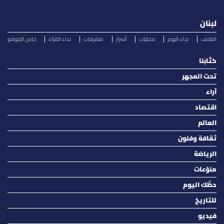
لبنان
الغلاف
نداء اليوم
محليات
أسرار
متفرقات
نداء القرّاء
خاص الموقع
كتّابنا
تحت المجهر
آراء
اقتصاد
العالم
ثقافة وفنون
الرياضة
منوّعات
حظّك اليوم
للتاريخ
فيديو