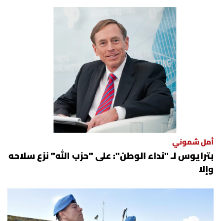
أمل شموني
بترايوس لـ "نداء الوطن": على "حزب الله" نزع سلاحه
وإلا