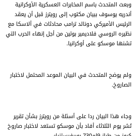
وبعث المتحدث باسم المخابرات العسكرية الأوكرانية
العالم
أندريه يوسوف ببيان مكتوب إلى رويترز قبل أن يعقد
الصحافة الإسرائيلية
الرئيس الأميركي دونالد ترامب محادثات في ألاسكا مع
نظيره الروسي فلاديمير بوتين من أجل إنهاء الحرب التي
ثقافة وفنون
تشنها موسكو على أوكرانيا.
فصل من كتاب
ولم يوضح المتحدث في البيان الموعد المحتمل لاختبار
اقرأ تضحك
الصاروخ.
كاميرا
سجالات
وجاء هذا البيان ردا على أسئلة من رويترز بشأن تقرير
نُشر يوم الثلاثاء أفاد بأن موسكو تستعد لاختبار صاروخ
صحّة وصحن
كروز من طراز 9إم730 بوريفيستنيك.