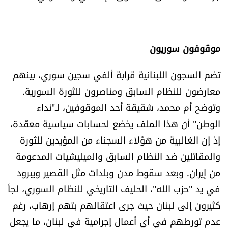
الرياضة
منوّعات
موقوفون سوريون
حظّك اليوم
تضم السجون اللبنانية قرابة ألفي سجين سوري، بينهم
معارضون للنظام السابق ومناصرون للثورة السورية.
للتاريخ
وتوضح أم محمد، شقيقة أحد الموقوفين، لـ"نداء
الوطن" أنّ هذا الملف يخضع لحسابات سياسية معقّدة،
فيديو
إذ إن الغالبية من هؤلاء السجناء من المؤيدين للثورة
والمقاتلين ضد النظام السابق والميليشيات المدعومة
من نحن
من إيران. وبعد سقوط مدن وبلدات مثل القصير ويبرود
في يد "حزب الله"، الحليف التاريخي للنظام السوري، لجأ
للتواصل معنا
كثيرون إلى لبنان حيث جرى اعتقالهم بتهم إرهاب، رغم
شروط الاستخدام
عدم تورطهم في أي أعمال إجرامية في لبنان، ما يجعل