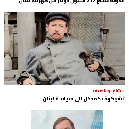
الدولة تبتلع 217 مليون دولار من كهرباء لبنان
هشام بو ناصيف
تشيكوف كمدخل إلى سياسة لبنان