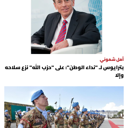
أمل شموني
بترايوس لـ "نداء الوطن": على "حزب الله" نزع سلاحه
وإلا