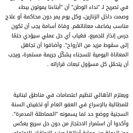
في تصريح لـ "نداء الوطن" أن "أبناءنا يموتون ببطء
وصمت داخل الزنازين، وكل يوم يمر دون محاكمة أو علاج
مناسب يضاعف معاناتهم. وفاة أسامة يجب أن تكون
جرس إنذار للجميع، فغياب أي حل عملي سيؤدي حتمًا
إلى سقوط مزيد من الأرواح". وأضافوا أن تجاهل
المعاناة اليومية للسجناء يشكّل جريمة مستمرة، ويجب
أن يتحمّل كل مسؤول تبعات قراراته .
ويعتزم الأهالي تنظيم اعتصامات في مناطق لبنانية
للمطالبة بالإسراع في العفو العام أو تخفيض السنة
السجنية ووضع حد لما يسمونه "المماطلة المدمرة".
وأكدوا أن استمرار الاحتجاز من دون حل سريع يعكس
عجز الدولة عن حماية أبنائها ويزيد الاحتقان الاجتماعي.