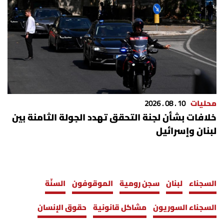
محليات
10 . 08 . 2026
خلافات بشأن لجنة التحقق تهدد الجولة الثامنة بين
لبنان وإسرائيل
السجناء
لبنان
سجن رومية
الموقوفون
السنّة
السجناء السوريون
مشاكل قانونية
حقوق الإنسان