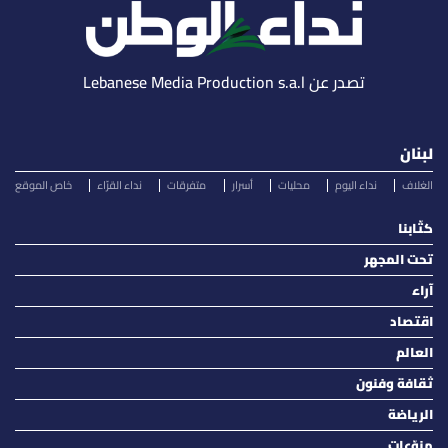
تصدر عن Lebanese Media Production s.a.l
لبنان
الغلاف
نداء اليوم
محليات
أسرار
متفرقات
نداء القرّاء
خاص الموقع
كتّابنا
تحت المجهر
آراء
اقتصاد
العالم
ثقافة وفنون
الرياضة
منوّعات