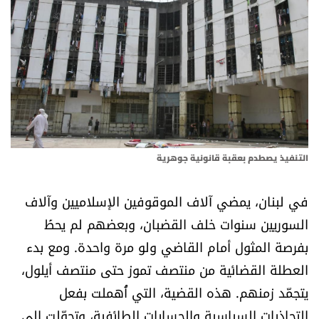
أسرار
متفرقات
نداء القرّاء
خاص الموقع
التنفيذ يصطدم بعقبة قانونية جوهرية
كتّابنا
في لبنان، يمضي آلاف الموقوفين الإسلاميين وآلاف
تحت المجهر
السوريين سنوات خلف القضبان، وبعضهم لم يحظَ
بفرصة المثول أمام القاضي ولو مرة واحدة. ومع بدء
آراء
العطلة القضائية من منتصف تموز حتى منتصف أيلول،
يتجمّد زمنهم. هذه القضية، التي أُهملت بفعل
اقتصاد
التجاذبات السياسية والحسابات الطائفية، وتحوّلت إلى