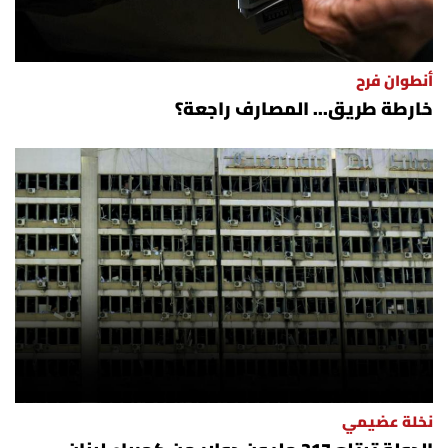
أنطوان فرح
خارطة طريق... المصارف راجعة؟
نخلة عضيمي