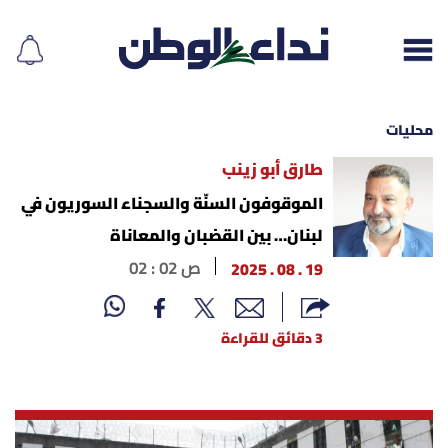
محليات
طارق أبو زينب
إقرأ الجريدة
الموقوفون السنّة والسجناء السوريون في
لبنان… بين القضبان والمعاناة
لبنان
19 . 08 . 2025
02 : 02 ص
الغلاف
3 دقائق للقراءة
نداء اليوم
محليات