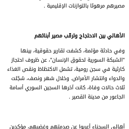
مصيرهم مرهونًا بالتوازنات الإقليمية .
شروط الإشتراك
Digital solutions by
الأهالي بين الاحتجاج وترقّب مصير أبنائهم
وفي حادثة مؤلمة، كشفت تقارير حقوقية، بينها
"الشبكة السورية لحقوق الإنسان"، عن ظروف احتجاز
كارثية في سجن رومية، تشمل الاكتظاظ ونقص الغذاء
والدواء وانتشار الأمراض. وخلال شهر ونصف، سُجّلت
ثلاث حالات وفاة، كانت آخرها السجين السوري أسامة
الجاعور من مدينة القصير .
أهالي السجناء أعربوا عن صدمتهم وغضبهم، مؤكدين