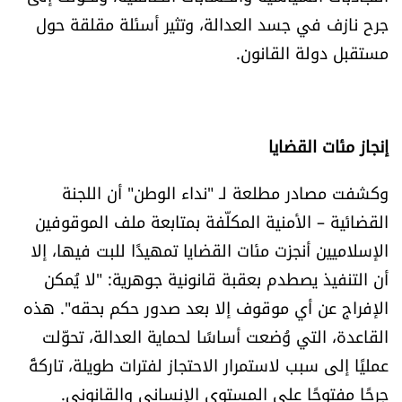
العالم
جرح نازف في جسد العدالة، وتثير أسئلة مقلقة حول
مستقبل دولة القانون.
الصحافة الإسرائيلية
ثقافة وفنون
إنجاز مئات القضايا
فصل من كتاب
وكشفت مصادر مطلعة لـ "نداء الوطن" أن اللجنة
القضائية – الأمنية المكلّفة بمتابعة ملف الموقوفين
اقرأ تضحك
الإسلاميين أنجزت مئات القضايا تمهيدًا للبت فيها، إلا
كاميرا
أن التنفيذ يصطدم بعقبة قانونية جوهرية: "لا يُمكن
الإفراج عن أي موقوف إلا بعد صدور حكم بحقه". هذه
سجالات
القاعدة، التي وُضعت أساسًا لحماية العدالة، تحوّلت
عمليًا إلى سبب لاستمرار الاحتجاز لفترات طويلة، تاركةً
صحّة وصحن
جرحًا مفتوحًا على المستوى الإنساني والقانوني.