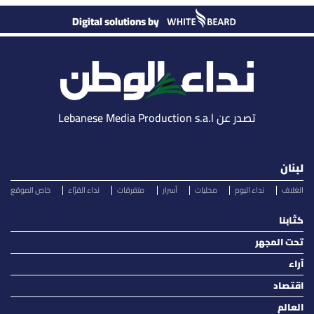
Digital solutions by
تصدر عن Lebanese Media Production s.a.l
لبنان
الغلاف
نداء اليوم
محليات
أسرار
متفرقات
نداء القرّاء
خاص الموقع
كتّابنا
تحت المجهر
آراء
اقتصاد
العالم