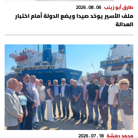
الرياضة
طارق أبو زينب
06 . 08 . 2026
ملف الأسير يوحّد صيدا ويضع الدولة أمام اختبار
منوّعات
العدالة
حظّك اليوم
للتاريخ
فيديو
من نحن
للتواصل معنا
شروط الاستخدام
محمد دهشة
18 . 07 . 2026