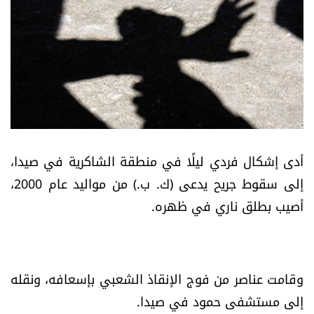
أسرار
متفرقات
نداء القرّاء
خاص الموقع
أدى إشكال فردي ليلًا في منطقة الشاكرية في صيدا،
كتّابنا
إلى سقوط جريح يدعى (ك. ب.) من مواليد عام 2000،
أصيب بطلق ناري في ظهره.
تحت المجهر
آراء
وقامت عناصر من فوج الإنقاذ الشعبي بإسعافه، ونقله
اقتصاد
إلى مستشفى حمود في صيدا.