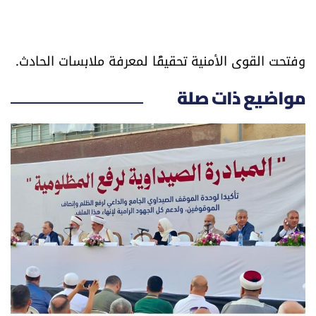
العالم
الصحافة الإسرائيلية
وفتحت القوى الأمنية تحقيقًا لمعرفة ملابسات الحادث.
ثقافة وفنون
مواضيع ذات صلة
فصل من كتاب
اقرأ تضحك
كاميرا
سجالات
صحّة وصحن