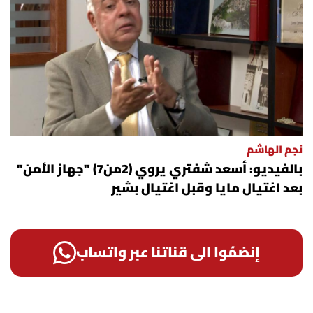
نجم الهاشم
بالفيديو: أسعد شفتري يروي (2من7) "جهاز الأمن"
بعد اغتيال مايا وقبل اغتيال بشير
إنضمّوا الى قناتنا عبر واتساب