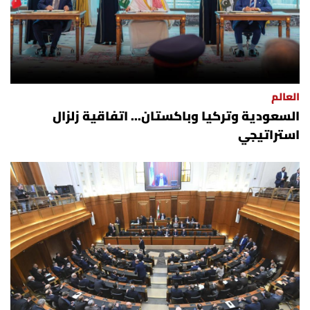
العالم
السعودية وتركيا وباكستان... اتفاقية زلزال
استراتيجي