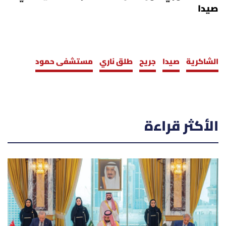
صيدا
الشاكرية
صيدا
جريح
طلق ناري
مستشفى حمود
الأكثر قراءة