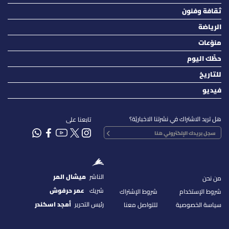
ثقافة وفنون
الرياضة
منوّعات
حظّك اليوم
للتاريخ
فيديو
هل تريد الاشتراك في نشرتنا الاخباريّة؟
تابعنا على
الناشر
ميشال المر
من نحن
شريك
عمر حرفوش
شروط الإستخدام
شروط الإشتراك
رئيس التحرير
أمجد اسكندر
سياسة الخصوصية
للتواصل معنا