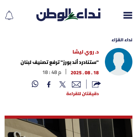
نداء القرّاء
د. روي ليشا
إقرأ الجريدة
"ستنادرد أند بورز" ترفع تصنيف لبنان
18 . 08 . 2025
18 : 48 م
لبنان
الغلاف
دقيقتان للقراءة
نداء اليوم
محليات