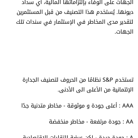
الجهات على الوفاء بإلتزاماتها المالية، أي سداد
العالم
ديونها. يُستخدم هذا التصنيف من قبل المستثمرين
لتقدير مدى المخاطر في الإستثمار في سندات تلك
الصحافة الإسرائيلية
الجهات.
ثقافة وفنون
فصل من كتاب
اقرأ تضحك
تستخدم S&P نظامًا من الحروف لتصنيف الجدارة
الإئتمانية من الأعلى الى الأدنى.
كاميرا
AAA : أعلى جودة و موثوقة - مخاطر متدنية جدًا
سجالات
AA : جودة مرتفعة - مخاطر منخفضة
صحّة وصحن
A : جودة جيدة - لكن عرضة للتقلبات الإقتصادية