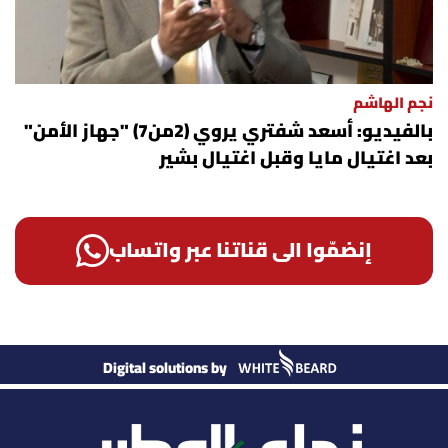
نجم الهاشم
بالفيديو: أسعد شفتري يروي (2من7) "جهاز الأمن"
بعد اغتيال مايا وقبل اغتيال بشير
إنضمّوا الى قناتنا عبر واتساب
Digital solutions by