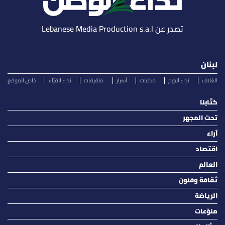
تصدر عن Lebanese Media Production s.a.l
لبنان
الغلاف
نداء اليوم
محليات
أسرار
متفرقات
نداء القرّاء
خاص الموقع
كتّابنا
تحت المجهر
آراء
اقتصاد
العالم
ثقافة وفنون
الرياضة
منوّعات