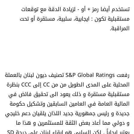
شروط الإشتراك
تستخدم أيضا رمز + أو - لزيادة الدقة مع توقعات
مستقبلية تكون : ايجابية، سلبية، مستقرة أو تحت
المراقبة.
Digital solutions by
رفعت S&P Global Ratings تصنيف ديون لبنان بالعملة
المحلية على المدى الطويل من من CC إلى CCC بنظرة
مستقبلية مستقرة و ذلك يعود الى تحقيق فائض في
المالية العامة في العامين السابقين وتشكيل حكومة
جديدة و رئيس جمهورية جديد اللذان يلقيان دعم خليجي
و دولي مما أعاد بعض الثقة للمستثمرين و هذا ما
يعتبر إيجاباً . لكن السلبي هو إبقاء لبنان على درجة SD