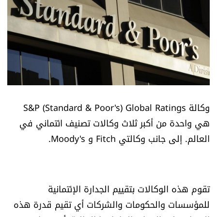
أسرار
متفرقات
نداء القرّاء
خاص الموقع
وكالة S&P (Standard & Poor's) Global Ratings
كتّابنا
هي واحدة من أكبر ثلاث وكالات تصنيف ائتماني في
العالم. إلى جانب وكالتي Fitch و Moody's.
تحت المجهر
آراء
تقوم هذه الوكالات بتقييم الجدارة الإئتمانية
اقتصاد
للمؤسسات والحكومات والشركات أي تقيم قدرة هذه