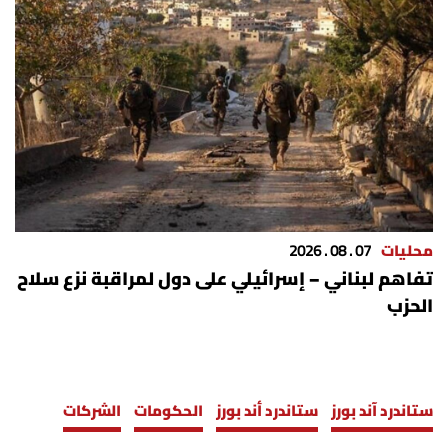
محليات
07 . 08 . 2026
تفاهم لبناني – إسرائيلي على دول لمراقبة نزع سلاح
الحزب
ستاندرد آند بورز
ستاندرد أند بورز
الحكومات
الشركات