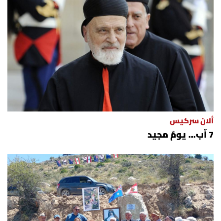
ألان سركيس
7 آب... يومٌ مجيد