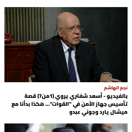
نجم الهاشم
بالفيديو - أسعد شفتري يروي (1من7) قصة
تأسيس جهاز الأمن في "القوات"... هكذا بدأنا مع
ميشال يارد وجوني عبدو