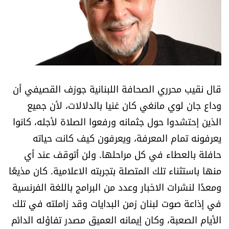
أسرار
متفرقات
نداء القرّاء
قال نقيب محرري الصحافة اللبنانية جوزف القصيفي أن
خاص الموقع
وداع جان لوي مانغي كان غنيا بالدلالات، لأن جميع
الذين إحتشدوا حول جثمانه ورفعوا الصلاة لأجله، كانوا
كتّابنا
يعرفونه تمام المعرفة، ويعرفون كيف كانت حياته
حافلة بالعطاء في كل مراحلها. ولن أتوقف عند أي
تحت المجهر
منها باستثناء تلك المتصلة بتجربته الاعلامية. كان مذيعًا
آراء
ومعدًا لنشرات الاخبار وعدد من البرامج باللغة الفرنسية
في إذاعة صوت لبنان زمن البدايات وقد زاملته في تلك
اقتصاد
الأيام الصعبة، وكان إيمانه العميق مصدر تفاؤله الدائم