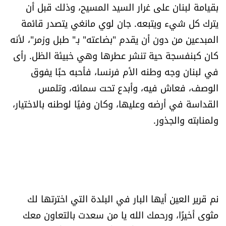
بقيامة لبنان على غرار السيد المسيح، وذلك قبل أن
العالم
يترك كل شيء ويتبعه. جان لوي مانغي يتصدر قائمة
الصحافة الإسرائيلية
المبدعين من دون أن يقدم "بضاعته" بـ" طبل وزمر"، لأنه
كان كبنفسجة حية تنشر عطرها وهي خبيئة الظل. رأى
ثقافة وفنون
في لبنان وجه وطنه الأم فرنسا، فأحبه حبًا يفوق
الوصف، فعاش فيه، وأبدع تحت سمائه، وتلمس
فصل من كتاب
القداسة في أرضه وعليها، وكان وفيًا لوطنه بالاختيار،
ولمنابته والجذور.
اقرأ تضحك
كاميرا
سجالات
نم قرير العين أيها البار في البلدة التي اخترتها لك
صحّة وصحن
مثوى أخيرًا، ورحمك الله يا من سعدت بالتعاون معك