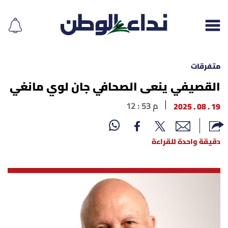
متفرقات
القصيفي ينعى الصحافي جان لوي مانغي
إقرأ الجريدة
19 . 08 . 2025
12 : 53 م
لبنان
دقيقة واحدة للقراءة
الغلاف
نداء اليوم
محليات