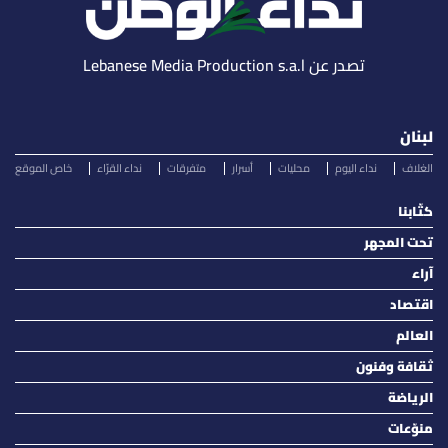
تصدر عن Lebanese Media Production s.a.l
لبنان
الغلاف
نداء اليوم
محليات
أسرار
متفرقات
نداء القرّاء
خاص الموقع
كتّابنا
تحت المجهر
آراء
اقتصاد
العالم
ثقافة وفنون
الرياضة
منوّعات