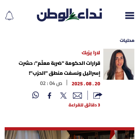
محليات
لارا يزبك
إقرأ الجريدة
قرارات الحكومة "ضربة معلّم": حشرت
إسرائيل ونسفت منطق "الحزب"!
لبنان
20 . 08 . 2025
02 : 04 ص
الغلاف
3 دقائق للقراءة
نداء اليوم
محليات