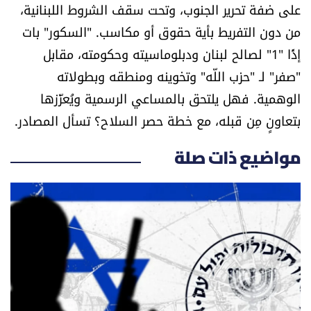
على ضفة تحرير الجنوب، وتحت سقف الشروط اللبنانية،
من دون التفريط بأية حقوق أو مكاسب. "السكور" بات
إذًا "1" لصالح لبنان ودبلوماسيته وحكومته، مقابل
"صفر" لـ "حزب اللّه" وتخوينه ومنطقه وبطولاته
الوهمية. فهل يلتحق بالمساعي الرسمية ويُعزّزها
بتعاونٍ مِن قبله، مع خطة حصر السلاح؟ تسأل المصادر.
مواضيع ذات صلة