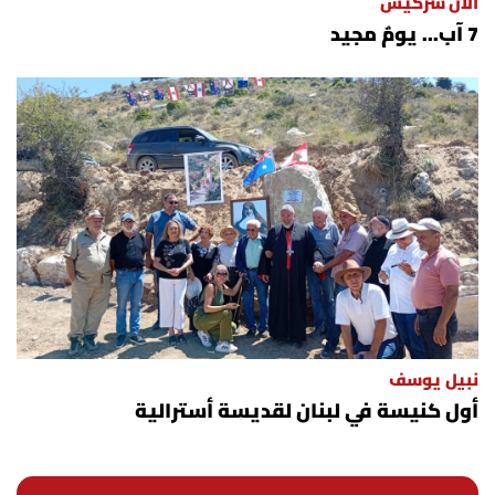
ألان سركيس
7 آب... يومٌ مجيد
نبيل يوسف
أول كنيسة في لبنان لقديسة أسترالية