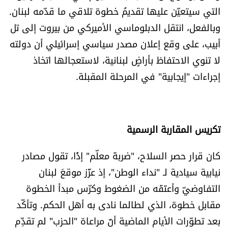
التي سيتعيّن عليها تقديمُ خطوة تلاقي ما قدّمه لبنان.
شروط الإشتراك
وبالفعل، انتقل الدبلوماسي الأميركي من بيروت إلى تل
أبيب، على وقع إعلان مصدر سياسي إسرائيلي أن دولته
Digital solutions by
لا تنوي الاحتفاظ بأراضٍ لبنانية، لاستعجالها اتخاذ
إجراءات "إيجابية" في المرحلة المقبلة.
تكريس المقاربة الرسمية
كان قرار حصر السلاح، "ضربةَ معلّم" إذًا، تقول مصادر
نيابية سيادية لـ "نداء الوطن"، إذ عزّز موقعَ لبنان
التفاوضيّ وأعتَقَه من الضغوط وكرّس مبدأ الخطوة
مقابل خطوة، الذي لطالما نادى به أهل الحكم. وتأكّد
بعد تطوّرات الأيام الماضية أنّ مراعاة "الحزب" لم تقدِّم