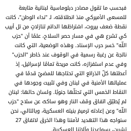
العالم
فبحسب ما تقول مصادر دبلوماسية لبنانية متابعة
للمسعى الأميركي منذ انطلاقته، لـ "نداء الوطن"، كانت
الصحافة الإسرائيلية
نقطة ضعف بيروت، اشتراطَها الدائم تنازلاتٍ من تل أبيب
كي تشرع هي في مسار حصر السلاح، علمًا أن "حزب
ثقافة وفنون
اللّه" خسر حرب الإسناد. وهذه الوضعية، التي كانت
ناتجة عن رغبة رسمية في الوقوف عند خاطر "الحزب"
فصل من كتاب
وفي عدم استفزازه، كانت مريحة تمامًا لإسرائيل، إذ
اقرأ تضحك
أعطتها كلّ الذرائع التي تحتاجها للمضيّ قدمًا في
عملياتها الأمنية في لبنان وفي تثبيت وجودها في
كاميرا
النقاط الخمس التي تحتلّها جنوبًا. ولسان حالها: لبنان
لم يُطبّق اتفاق وقف النار وهو ساكتٌ عن سلاح "حزب
سجالات
اللّه" وعن إعادته ترميمَ بنيته العسكرية، وبالتالي، نحن
سنواجه هذا التهديد لأمننا وهذا الخرق لاتفاق 27
صحّة وصحن
تشرين، بسواعدنا وآلاتنا العسكرية.