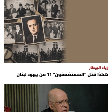
زياد البيطار
هكذا قتل "المستضعفون" 11 من يهود لبنان