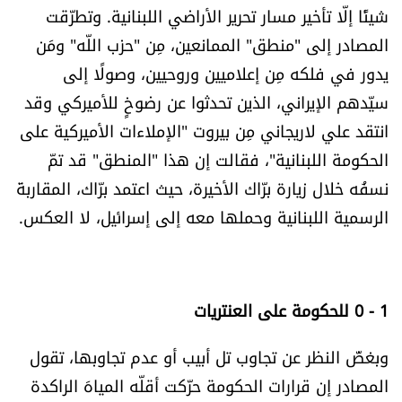
شيئًا إلّا تأخير مسار تحرير الأراضي اللبنانية. وتطرّقت
المصادر إلى "منطق" الممانعين، مِن "حزب اللّه" ومَن
يدور في فلكه مِن إعلاميين وروحيين، وصولًا إلى
سيّدهم الإيراني، الذين تحدثوا عن رضوخٍ للأميركي وقد
انتقد علي لاريجاني مِن بيروت "الإملاءات الأميركية على
الحكومة اللبنانية"، فقالت إن هذا "المنطق" قد تمّ
نسفُه خلال زيارة برّاك الأخيرة، حيث اعتمد برّاك، المقاربةَ
الرسمية اللبنانية وحملها معه إلى إسرائيل، لا العكس.
1 - 0 للحكومة على العنتريات
وبغضّ النظر عن تجاوب تل أبيب أو عدم تجاوبها، تقول
المصادر إن قرارات الحكومة حرّكت أقلّه المياهَ الراكدة