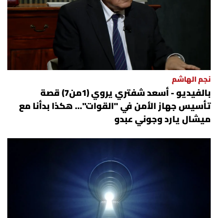
نجم الهاشم
بالفيديو - أسعد شفتري يروي (1من7) قصة
تأسيس جهاز الأمن في "القوات"... هكذا بدأنا مع
ميشال يارد وجوني عبدو