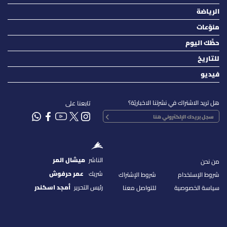
الرياضة
منوّعات
حظّك اليوم
للتاريخ
فيديو
هل تريد الاشتراك في نشرتنا الاخباريّة؟
تابعنا على
الناشر
ميشال المر
من نحن
شريك
عمر حرفوش
شروط الإستخدام
شروط الإشتراك
رئيس التحرير
أمجد اسكندر
سياسة الخصوصية
للتواصل معنا