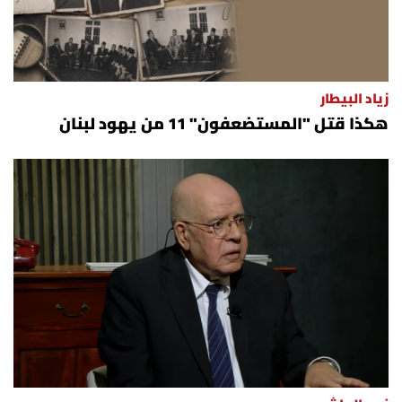
زياد البيطار
هكذا قتل "المستضعفون" 11 من يهود لبنان