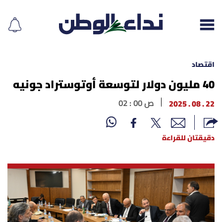
اقتصاد
40 مليون دولار لتوسعة أوتوستراد جونيه
إقرأ الجريدة
22 . 08 . 2025
02 : 00 ص
لبنان
دقيقتان للقراءة
الغلاف
نداء اليوم
محليات