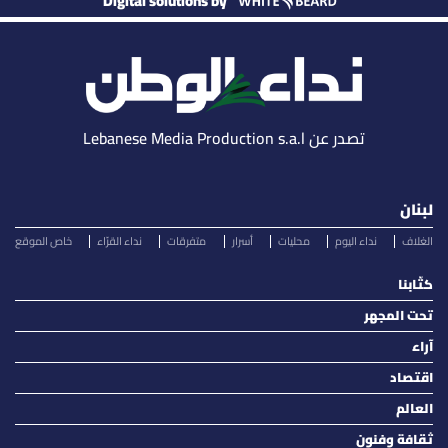
Digital solutions by
تصدر عن Lebanese Media Production s.a.l
لبنان
الغلاف
نداء اليوم
محليات
أسرار
متفرقات
نداء القرّاء
خاص الموقع
كتّابنا
تحت المجهر
آراء
اقتصاد
العالم
ثقافة وفنون