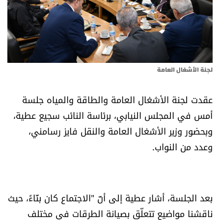
أسرار
متفرقات
نداء القرّاء
لجنة الأشغال العامة
خاص الموقع
عقدت لجنة الأشغال العامة والطاقة والمياه جلسة
أمس في المجلس النيابي، برئاسة النائب سجيع عطية،
كتّابنا
وبحضور وزير الأشغال العامة والنقل فايز رسامني،
وعدد من النواب.
تحت المجهر
آراء
بعد الجلسة، أشار عطية إلى أنّ "الاجتماع كان بنّاءً، حيث
اقتصاد
ناقشنا مواضيع تتعلّق بصيانة الطرقات في مختلف