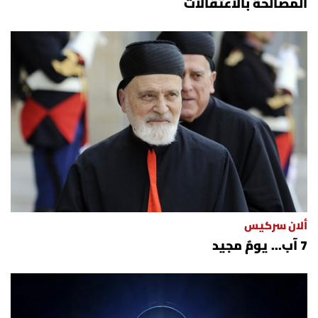
المصالحة بالاعتقالات
ألان سركيس
7 آب... يومٌ مجيد