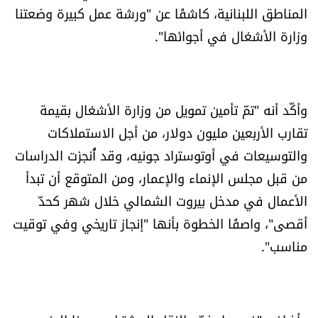
المناطق اللبنانية، كاشفًا عن "ورشة عمل كبيرة وضعتنا
العالم
وزارة الأشغال في أجوائها".
الصحافة الإسرائيلية
ثقافة وفنون
وأكّد أنه "تمّ تأمين تمويل من وزارة الأشغال بقيمة
تقارب الأربعين مليون دولار، من أجل الاستملاكات
فصل من كتاب
والتوسيعات في أوتوستراد جونيه، وقد أُنجزت الدراسات
اقرأ تضحك
من قبل مجلس الإنماء والإعمار، ومن المتوقع أن تبدأ
الأعمال في مدخل بيروت الشمالي خلال شهر كحدّ
كاميرا
أقصى"، واصفًا الخطوة بأنها "إنجاز تاريخي وفي توقيت
مناسب".
سجالات
صحّة وصحن