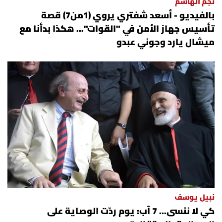
نجم الهاشم
بالفيديو - أسعد شفتري يروي (1من7) قصة
تأسيس جهاز الأمن في "القوات"... هكذا بدأنا مع
ميشال يارد وجوني عبدو
نبيل يوسف
كي لا ننسى... 7 آب: يوم ردّت الوصاية على