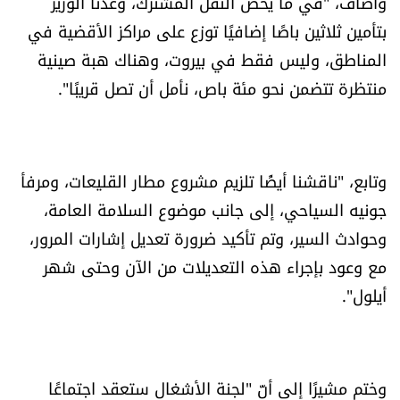
وأضاف، "في ما يخصّ النقل المشترك، وعدنا الوزير
الرياضة
بتأمين ثلاثين باصًا إضافيًا توزع على مراكز الأقضية في
المناطق، وليس فقط في بيروت، وهناك هبة صينية
منوّعات
منتظرة تتضمن نحو مئة باص، نأمل أن تصل قريبًا".
حظّك اليوم
للتاريخ
وتابع، "ناقشنا أيضًا تلزيم مشروع مطار القليعات، ومرفأ
جونيه السياحي، إلى جانب موضوع السلامة العامة،
فيديو
وحوادث السير، وتم تأكيد ضرورة تعديل إشارات المرور،
مع وعود بإجراء هذه التعديلات من الآن وحتى شهر
أيلول".
من نحن
للتواصل معنا
شروط الاستخدام
وختم مشيرًا إلى أنّ "لجنة الأشغال ستعقد اجتماعًا