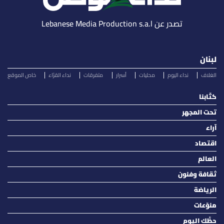
تصدر عن Lebanese Media Production s.a.l
لبنان
الغلاف
نداء اليوم
محليات
أسرار
متفرقات
نداء القرّاء
خاص الموقع
كتّابنا
تحت المجهر
آراء
اقتصاد
العالم
ثقافة وفنون
الرياضة
منوّعات
حظّك اليوم