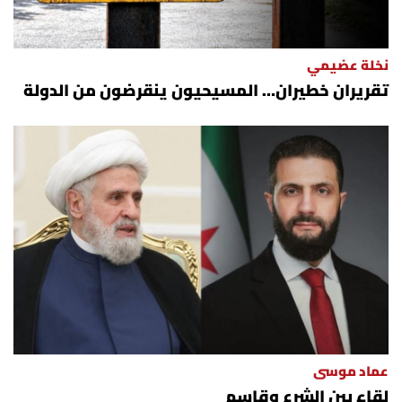
نخلة عضيمي
تقريران خطيران… المسيحيون ينقرضون من الدولة
عماد موسى
لقاء بين الشرع وقاسم