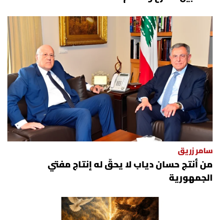
سامر زريق
من أنتج حسان دياب لا يحقّ له إنتاج مفتي
الجمهورية