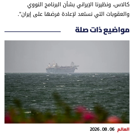
كالاس، ونظيرنا الإيراني بشأن البرنامج النووي
العالم
والعقوبات التي نستعد لإعادة فرضها على إيران".
الصحافة الإسرائيلية
مواضيع ذات صلة
ثقافة وفنون
فصل من كتاب
اقرأ تضحك
كاميرا
سجالات
صحّة وصحن
العالم
06 . 08 . 2026