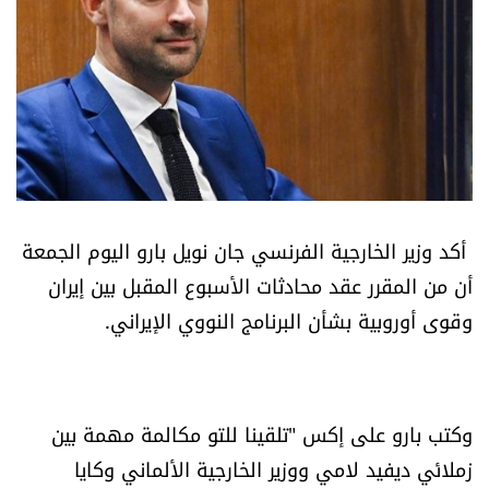
أسرار
متفرقات
نداء القرّاء
خاص الموقع
أكد وزير الخارجية الفرنسي جان نويل بارو اليوم الجمعة
كتّابنا
أن من المقرر عقد محادثات الأسبوع المقبل بين إيران
وقوى أوروبية بشأن البرنامج النووي الإيراني.
تحت المجهر
آراء
وكتب بارو على إكس "تلقينا للتو مكالمة مهمة بين
اقتصاد
زملائي ديفيد لامي ووزير الخارجية الألماني وكايا