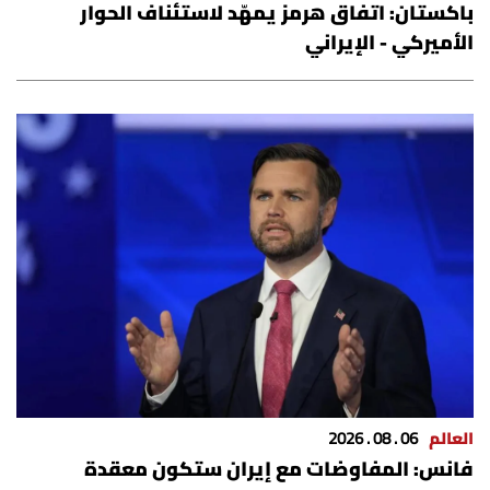
باكستان: اتفاق هرمز يمهّد لاستئناف الحوار
الرياضة
الأميركي - الإيراني
منوّعات
حظّك اليوم
للتاريخ
فيديو
من نحن
للتواصل معنا
العالم
06 . 08 . 2026
شروط الاستخدام
فانس: المفاوضات مع إيران ستكون معقدة