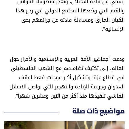
رسمي من قادة الاحتلال، وتعجز منظومة القوانين
الرياضة
والقيم التي وضعها المجتمع الدولي في ردع هذا
الكيان المارق ومساءلة قادته عن جرائمهم بحق
منوّعات
الإنسانية".
حظّك اليوم
للتاريخ
ودعت "جماهير الأمة العربية والإسلامية والأحرار حول
العالم، إلى تكثيف تضامنهم مع الشعب الفلسطيني
فيديو
في قطاع غزة، وتشكيل أكبر موجات ضغط لوقف
العدوان وجريمة الإبادة والتهجير التي يواصل الاحتلال
الفاشي تنفيذها منذ أكثر من اثنين وعشرين شهرا".
من نحن
للتواصل معنا
مواضيع ذات صلة
شروط الاستخدام