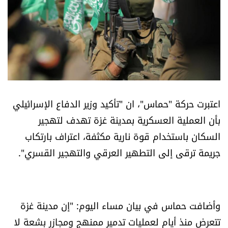
أسرار
متفرقات
نداء القرّاء
خاص الموقع
اعتبرت حركة "حماس"، ان "تأكيد وزير الدفاع الإسرائيلي
بأن العملية العسكرية بمدينة غزة تهدف لتهجير
كتّابنا
السكان باستخدام قوة نارية مكثفة، اعتراف بارتكاب
جريمة ترقى إلى التطهير العرقي والتهجير القسري".
تحت المجهر
آراء
وأضافت حماس في بيان مساء اليوم: "إن مدينة غزة
اقتصاد
تتعرض منذ أيام لعمليات تدمير ممنهج ومجازر بشعة لا