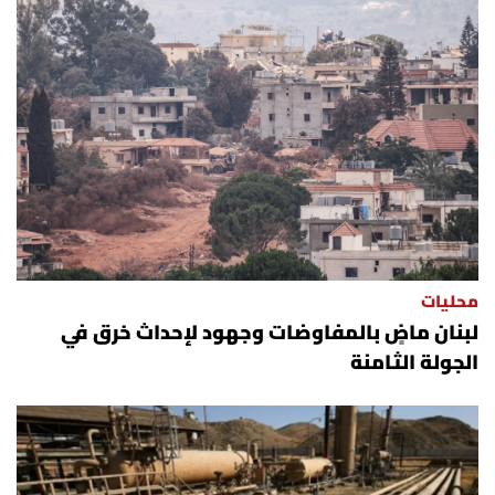
محليات
لبنان ماضٍ بالمفاوضات وجهود لإحداث خرق في
الجولة الثامنة