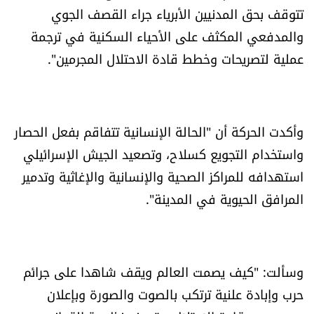
تتوقف بحق المدنيين الأبرياء جراء القصف الجوي
العالم
والمدفعي المكثف على الأحياء السكنية في ترجمة
الصحافة الإسرائيلية
عملية لتصريحات وخطط قادة الاحتلال المجرمين".
ثقافة وفنون
وأكدت الحركة أن "الحالة الإنسانية تتفاقم بفعل الحصار
فصل من كتاب
واستخدام التجويع كسلاح، وتصعيد الجيش الإسرائيلي
اقرأ تضحك
استهدافه للمراكز الصحية والإنسانية والإغاثية وتدمير
المرافق الحيوية في المدينة".
كاميرا
سجالات
وسألت: "كيف يصمت العالم ويقف شاهدا على جرائم
صحّة وصحن
حرب وإبادة علنية ترتكب بالصوت والصورة وبإعلان