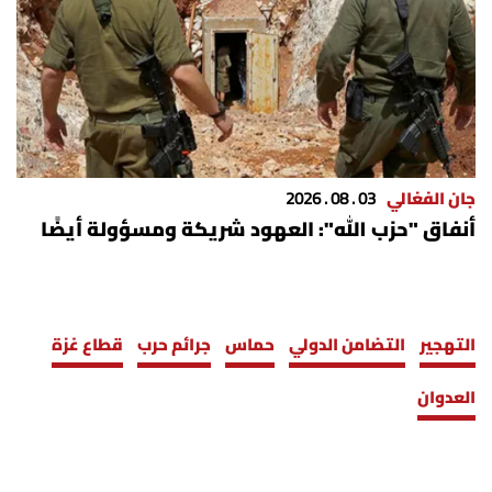
جان الفغالي
03 . 08 . 2026
أَنفاق "حزب الله": العهود شريكة ومسؤولة أيضًا
التهجير
التضامن الدولي
حماس
جرائم حرب
قطاع غزة
العدوان