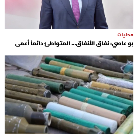
محليات
بو عاصي: نفاق الأنفاق... المتواطئ دائماً أعمى