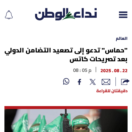
العالم
"حماس" تدعو إلى تصعيد التضامن الدولي
بعد تصريحات كاتس
إقرأ الجريدة
22 . 08 . 2025
08 : 05 م
لبنان
الغلاف
دقيقتان للقراءة
نداء اليوم
محليات