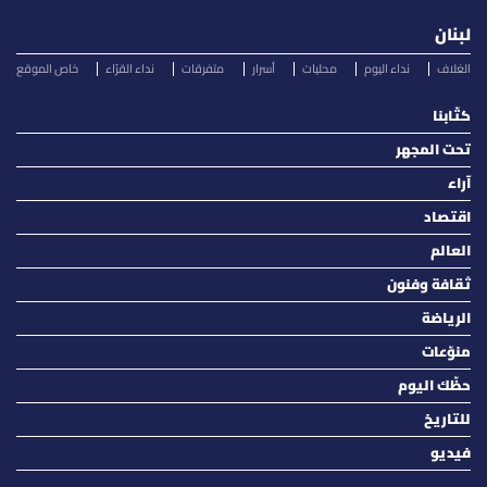
لبنان
الغلاف
نداء اليوم
محليات
أسرار
متفرقات
نداء القرّاء
خاص الموقع
كتّابنا
تحت المجهر
آراء
اقتصاد
العالم
ثقافة وفنون
الرياضة
منوّعات
حظّك اليوم
للتاريخ
فيديو