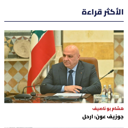
الأكثر قراءة
هشام بو ناصيف
جوزيف عون: ارحل