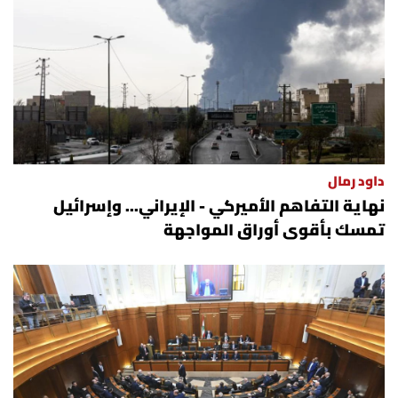
العالم
الصحافة الإسرائيلية
ثقافة وفنون
فصل من كتاب
داود رمال
نهاية التفاهم الأميركي - الإيراني... وإسرائيل
اقرأ تضحك
تمسك بأقوى أوراق المواجهة
كاميرا
سجالات
صحّة وصحن