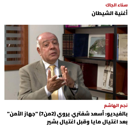
سناء الجاك
شروط الإشتراك
أغنية الشيطان
Digital solutions by
نجم الهاشم
بالفيديو: أسعد شفتري يروي (2من7) "جهاز الأمن"
بعد اغتيال مايا وقبل اغتيال بشير