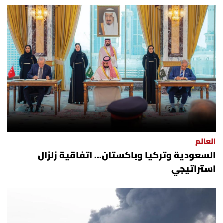
أسرار
متفرقات
نداء القرّاء
خاص الموقع
كتّابنا
العالم
تحت المجهر
السعودية وتركيا وباكستان... اتفاقية زلزال
استراتيجي
آراء
اقتصاد