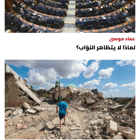
الرياضة
منوّعات
عماد موسى
حظّك اليوم
لماذا لا يتظاهر النوّاب؟
للتاريخ
فيديو
من نحن
للتواصل معنا
شروط الاستخدام