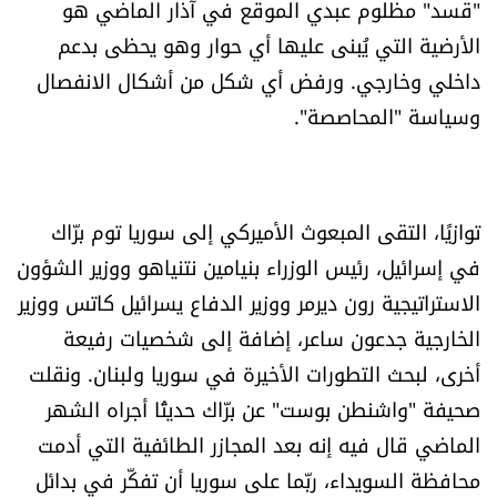
"قسد" مظلوم عبدي الموقع في آذار الماضي هو
العالم
الأرضية التي يُبنى عليها أي حوار وهو يحظى بدعم
داخلي وخارجي. ورفض أي شكل من أشكال الانفصال
الصحافة الإسرائيلية
وسياسة "المحاصصة".
ثقافة وفنون
فصل من كتاب
توازيًا، التقى المبعوث الأميركي إلى سوريا توم برّاك
في إسرائيل، رئيس الوزراء بنيامين نتنياهو ووزير الشؤون
اقرأ تضحك
الاستراتيجية رون ديرمر ووزير الدفاع يسرائيل كاتس ووزير
كاميرا
الخارجية جدعون ساعر، إضافة إلى شخصيات رفيعة
أخرى، لبحث التطورات الأخيرة في سوريا ولبنان. ونقلت
سجالات
صحيفة "واشنطن بوست" عن برّاك حديثًا أجراه الشهر
الماضي قال فيه إنه بعد المجازر الطائفية التي أدمت
صحّة وصحن
محافظة السويداء، ربّما على سوريا أن تفكّر في بدائل