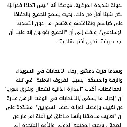
لدولة شديدة المركزية، موضحًا أنه "ليس اتحادًا فدراليًا،
الرياضة
لكن شيئًا أقلّ من ذلك، بحيث يُسمح للجميع بالحفاظ
على كيانهم وثقافتهم ولغتهم، من دون التهديد
منوّعات
الإسلامي". ولفت إلى أن "الجميع يقولون إنه علينا أن
حظّك اليوم
نجد طريقة لنكون أكثر عقلانية".
للتاريخ
وبعدما قرّرت دمشق إرجاء الانتخابات في السويداء
فيديو
والرقة والحسكة "بسبب الظروف الأمنية" في تلك
المحافظات، أكدت "الإدارة الذاتية لشمال وشرق سوريا"
من نحن
أن "إجراء ما يُسمّى بالانتخابات في الوقت الراهن عبارة
عن تغييب وإقصاء لقرابة نصف السوريين"، مشدّدة على
للتواصل معنا
أن "تعريف مناطقنا بأنها مناطق غير آمنة أمر عار عن
شروط الاستخدام
الصحة". ودعت المجتمع الدولي والأمم المتحدة إلى