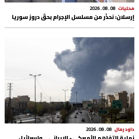
محليات
08 . 08 . 2026
إرسلان: نحذّر من مسلسل الإجرام بحقّ دروز سوريا
داود رمال
08 . 08 . 2026
نهاية التفاهم الأميركي - الإيراني... وإسرائيل