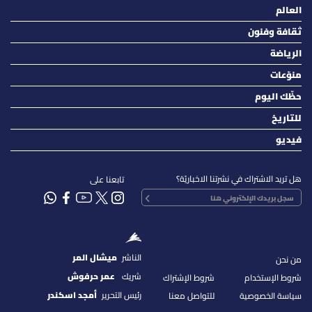
العالم
ثقافة وفنون
الرياضة
منوّعات
حظّك اليوم
للتاريخ
فيديو
هل تريد الاشتراك في نشرتنا الاخباريّة؟
تابعنا على
الناشر
ميشال المر
من نحن
شريك
عمر حرفوش
شروط الإستخدام
شروط الإشتراك
رئيس التحرير
أمجد اسكندر
سياسة الخصوصية
للتواصل معنا