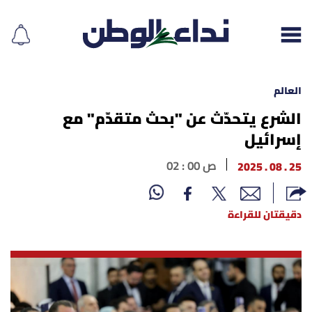
العالم
الشرع يتحدّث عن "بحث متقدّم" مع
إسرائيل
إقرأ الجريدة
25 . 08 . 2025
02 : 00 ص
لبنان
الغلاف
دقيقتان للقراءة
نداء اليوم
محليات