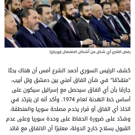
أسرار
متفرقات
نداء القرّاء
رفض الشرع أي شكل من أشكال الانفصال (رويترز)
خاص الموقع
كشف الرئيس السوري أحمد الشرع أمس أن هناك بحثًا
كتّابنا
"متقدّمًا" في شأن اتفاق أمني بين دمشق وتل أبيب،
جازمًا بأن أي اتفاق سيحصل مع إسرائيل سيكون على
تحت المجهر
أساس خط الهدنة لعام 1974. وأكد أنه لن يتردّد في
آراء
اتخاذ أي اتفاق أو قرار يخدم مصلحة سوريا والمنطقة.
وشدّد على ضرورة الحفاظ على وحدة سوريا وعلى عدم
اقتصاد
القبول بسلاح خارج الدولة، معتبرًا أن الاتفاق مع قائد