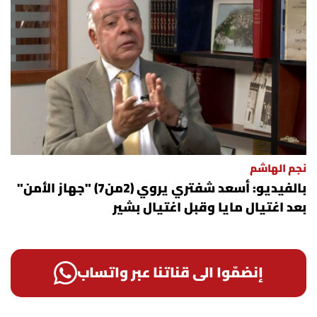
نجم الهاشم
بالفيديو: أسعد شفتري يروي (2من7) "جهاز الأمن"
بعد اغتيال مايا وقبل اغتيال بشير
إنضمّوا الى قناتنا عبر واتساب