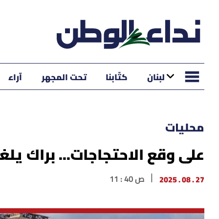
لبنان
كتّابنا
تحت المجهر
آراء
محليات
على وقع الاحتجاجات... براك يلغي
27 . 08 . 2025
11 : 40 ص