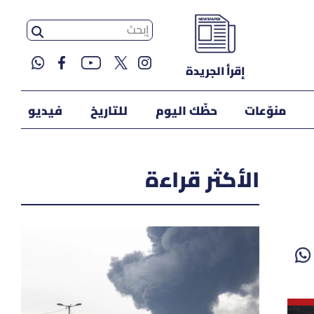
إقرأ الجريدة
منوّعات
حظّك اليوم
للتاريخ
فيديو
الأكثر قراءة