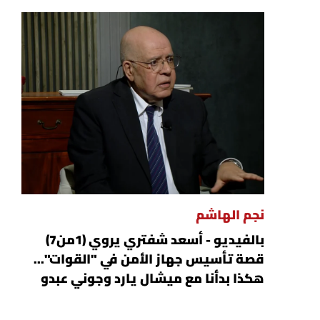
نجم الهاشم
بالفيديو - أسعد شفتري يروي (1من7)
قصة تأسيس جهاز الأمن في "القوات"...
هكذا بدأنا مع ميشال يارد وجوني عبدو