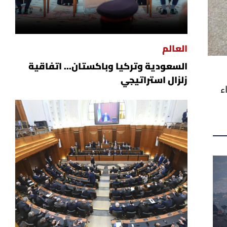
العالم
السعودية وتركيا وباكستان... اتفاقية
زلزال استراتيجي
ء