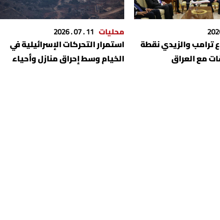
محليات
11 . 07 . 2026
اع ترامب والزيدي نقطة
استمرار التحركات الإسرائيلية في
ات مع العراق
الخيام وسط إحراق منازل وأحياء