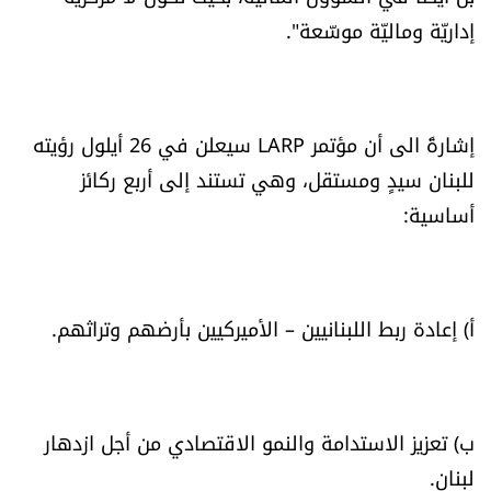
إداريّة وماليّة موسّعة".
إشارةً الى أن مؤتمر LARP سيعلن في 26 أيلول رؤيته
للبنان سيدٍ ومستقل، وهي تستند إلى أربع ركائز
أساسية:
أ) إعادة ربط اللبنانيين – الأميركيين بأرضهم وتراثهم.
ب) تعزيز الاستدامة والنمو الاقتصادي من أجل ازدهار
لبنان.