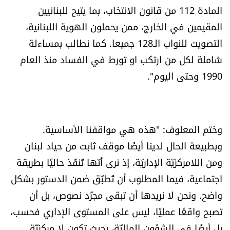
المادة 112 من قانون الانتخاب، بما يتيح للبنانيين
المقيمين في الخارج، ممن يحملون الهوية اللبنانية،
التصويت للنواب الـ128 جميعا. كما نطالب بمساءلة
شاملة لكل من ارتكب او تورط في الفساد منذ العام
1990 وحتى اليوم".
وختم المعلوف: "هذه هي مواقفنا الأساسية.
وبطبيعة الحال لدينا أيضًا موقف ثابت من حياد لبنان
ومن اللامركزيّة الإداريّة، إذ نرى أنّها تُنفّذ حاليًا بطريقة
اجتماعية، فيما المطلوب أن تُطبّق ضمن الدستور بشكل
واضح. ونحن لا نريدها أن تبقى مجرّد نصوص، بل أن
تصبح واقعًا عمليًا، ليس على المستوى الإداري فحسب،
بل أيضًا في الشؤون الماليّة، بحيث تكون لا مركزيّة