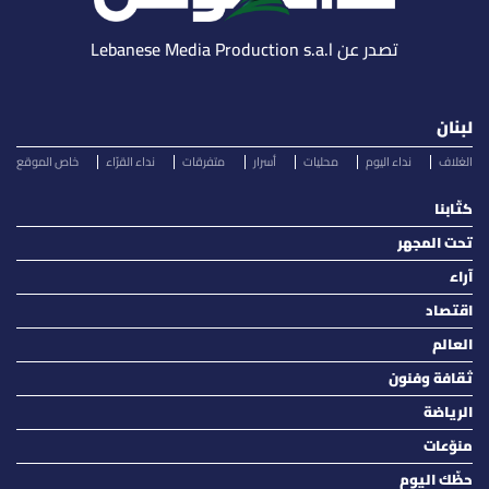
تصدر عن Lebanese Media Production s.a.l
لبنان
الغلاف
نداء اليوم
محليات
أسرار
متفرقات
نداء القرّاء
خاص الموقع
كتّابنا
تحت المجهر
آراء
اقتصاد
العالم
ثقافة وفنون
الرياضة
منوّعات
حظّك اليوم