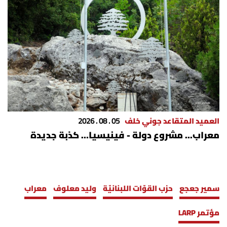
العميد المتقاعد جوني خلف
05 . 08 . 2026
معراب... مشروع دولة - فينيسيا… كذبة جديدة
سمير جعجع
حزب القوّات اللبنانيّة
وليد معلوف
معراب
مؤتمر LARP