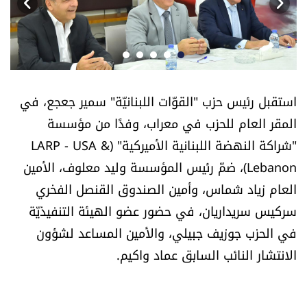
أسرار
متفرقات
نداء القرّاء
استقبل رئيس حزب "القوّات اللبنانيّة" سمير جعجع، في
المقر العام للحزب في معراب، وفدًا من مؤسسة
خاص الموقع
"شراكة النهضة اللبنانية الأميركية" (LARP - USA &
Lebanon)، ضمّ رئيس المؤسسة وليد معلوف، الأمين
كتّابنا
العام زياد شماس، وأمين الصندوق القنصل الفخري
تحت المجهر
سركيس سريداريان، في حضور عضو الهيئة التنفيذيّة
في الحزب جوزيف جبيلي، والأمين المساعد لشؤون
آراء
الانتشار النائب السابق عماد واكيم.
اقتصاد