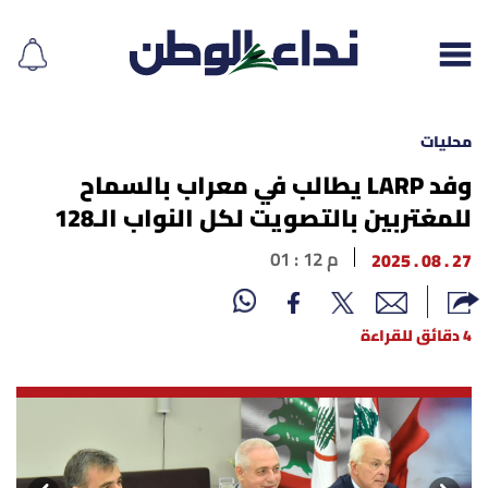
محليات
وفد LARP يطالب في معراب بالسماح
للمغتربين بالتصويت لكل النواب الـ128
إقرأ الجريدة
27 . 08 . 2025
01 : 12 م
لبنان
الغلاف
4 دقائق للقراءة
نداء اليوم
محليات