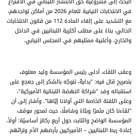
البحث إلى مشروعية حق الانتشار اللبناني في الاقتراع
الرياضة
في الانتخابات النيابية للعام 2026 من أماكن تواجدهم،
مع التشديد على إلغاء المادة 112 من قانون الانتخابات
منوّعات
الحالي، بناءً على مطلب أكثرية اللبنانيين في الداخل
والخارج، وأغلبية ممثليهم في المجلس النيابي.
حظّك اليوم
للتاريخ
وعقب اللقاء، أدلى رئيس المؤسسة وليد معلوف
فيديو
بتصريح قال فيه: "بدايةً، نتوجّه بالشكر إلى جعجع على
استقباله وفد "شراكة النهضة اللبنانية الأميركية"،
وعلى اللفتة الخاصة التي أولانا إيّاها". وأشار إلى أن
من نحن
"لقاءنا كان مثمرًا وبنّاءً وشاملًا، حيث تمحور موقف
للتواصل معنا
المؤسسة الواضح والثابت حول أربع ركائز أساسيّة: أولاً،
شروط الاستخدام
إعادة ربط اللبنانيين – الأميركيين بأرضهم الأم وتراثهم.