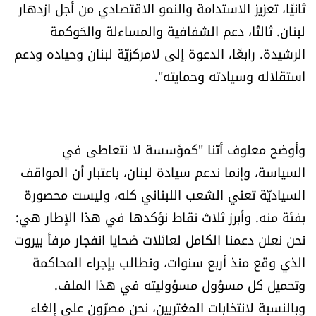
ثانيًا، تعزيز الاستدامة والنمو الاقتصادي من أجل ازدهار
شروط الإشتراك
لبنان. ثالثًا، دعم الشفافية والمساءلة والحَوكمة
الرشيدة. رابعًا، الدعوة إلى لامركزيّة لبنان وحياده ودعم
Digital solutions by
استقلاله وسيادته وحمايته".
وأوضح معلوف أنّنا "كمؤسسة لا نتعاطى في
السياسة، وإنما ندعم سيادة لبنان، باعتبار أن المواقف
السياديّة تعني الشعب اللبناني كله، وليست محصورة
بفئة منه. وأبرز ثلاث نقاط نؤكدها في هذا الإطار هي:
نحن نعلن دعمنا الكامل لعائلات ضحايا انفجار مرفأ بيروت
الذي وقع منذ أربع سنوات، ونطالب بإجراء المحاكمة
وتحميل كل مسؤول مسؤوليته في هذا الملف.
وبالنسبة لانتخابات المغتربين، نحن مصرّون على إلغاء