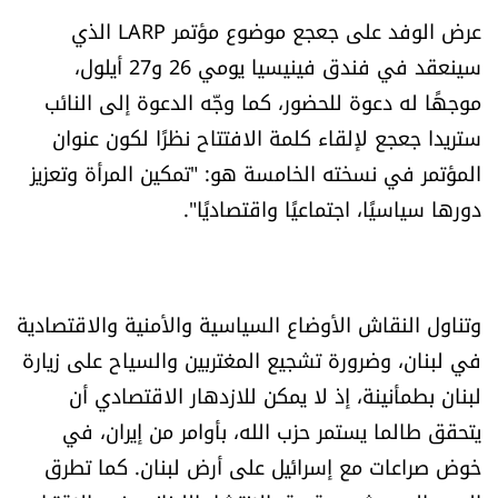
العالم
عرض الوفد على جعجع موضوع مؤتمر LARP الذي
سينعقد في فندق فينيسيا يومي 26 و27 أيلول،
الصحافة الإسرائيلية
موجهًا له دعوة للحضور، كما وجّه الدعوة إلى النائب
ستريدا جعجع لإلقاء كلمة الافتتاح نظرًا لكون عنوان
ثقافة وفنون
المؤتمر في نسخته الخامسة هو: "تمكين المرأة وتعزيز
دورها سياسيًا، اجتماعيًا واقتصاديًا".
فصل من كتاب
اقرأ تضحك
وتناول النقاش الأوضاع السياسية والأمنية والاقتصادية
كاميرا
في لبنان، وضرورة تشجيع المغتربين والسياح على زيارة
لبنان بطمأنينة، إذ لا يمكن للازدهار الاقتصادي أن
سجالات
يتحقق طالما يستمر حزب الله، بأوامر من إيران، في
صحّة وصحن
خوض صراعات مع إسرائيل على أرض لبنان. كما تطرق