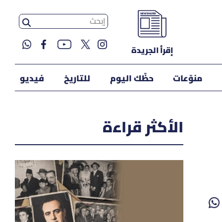
إقرأ الجريدة
منوّعات
حظّك اليوم
للتاريخ
فيديو
الأكثر قراءة