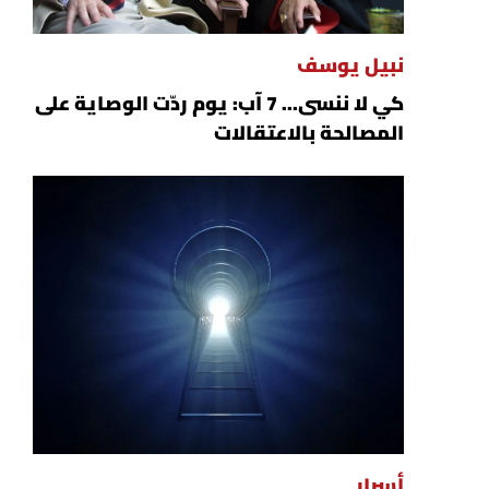
نبيل يوسف
كي لا ننسى... 7 آب: يوم ردّت الوصاية على
المصالحة بالاعتقالات
أسرار