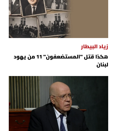
زياد البيطار
هكذا قتل "المستضعفون" 11 من يهود
لبنان