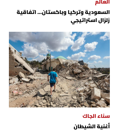
العالم
السعودية وتركيا وباكستان... اتفاقية
زلزال استراتيجي
سناء الجاك
أغنية الشيطان