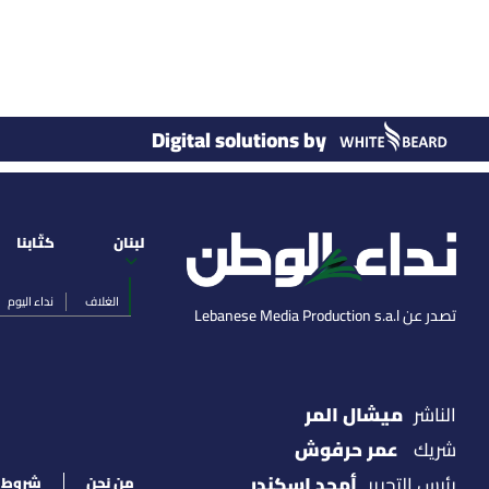
Digital solutions by
لبنان
كتّابنا
الغلاف
نداء اليوم
تصدر عن Lebanese Media Production s.a.l
ميشال المر
الناشر
عمر حرفوش
شريك
أمجد اسكندر
رئيس التحرير
من نحن
شروط ا