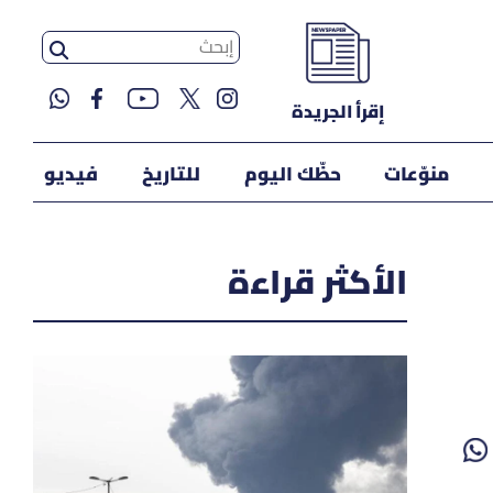
إقرأ الجريدة
منوّعات
حظّك اليوم
للتاريخ
فيديو
الأكثر قراءة