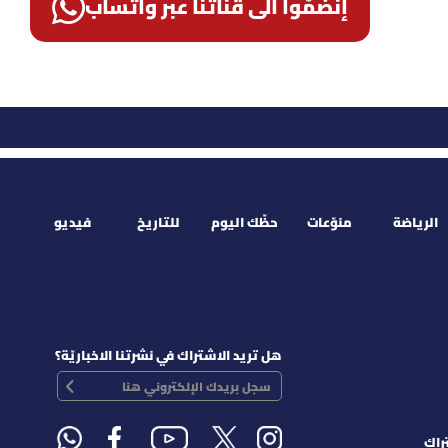
إنضمّوا الى قناتنا عبر واتساب
الرياضة
منوّعات
حظّك اليوم
للتاريخ
فيديو
هل تريد الاشتراك في نشرتنا الاخباريّة؟
راك