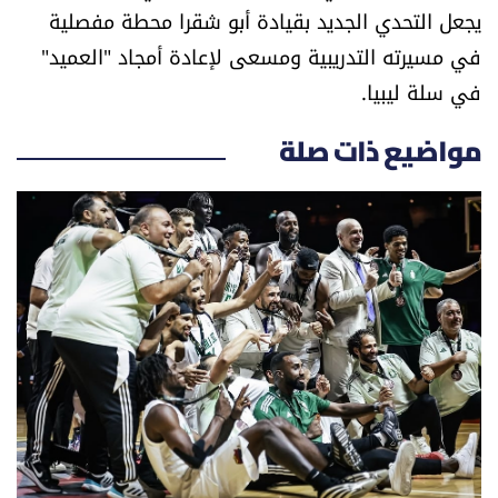
يجعل التحدي الجديد بقيادة أبو شقرا محطة مفصلية
الرياضة
في مسيرته التدريبية ومسعى لإعادة أمجاد "العميد"
في سلة ليبيا.
منوّعات
مواضيع ذات صلة
حظّك اليوم
للتاريخ
فيديو
من نحن
للتواصل معنا
شروط الاستخدام