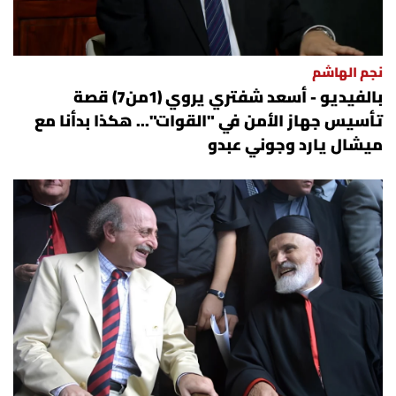
نجم الهاشم
بالفيديو - أسعد شفتري يروي (1من7) قصة
تأسيس جهاز الأمن في "القوات"... هكذا بدأنا مع
ميشال يارد وجوني عبدو