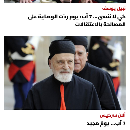
نبيل يوسف
كي لا ننسى... 7 آب: يوم ردّت الوصاية على
المصالحة بالاعتقالات
ألان سركيس
7 آب... يومٌ مجيد