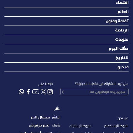
اقتصاد
العالم
ثقافة وفنون
الرياضة
منوّعات
حظّك اليوم
للتاريخ
فيديو
هل تريد الاشتراك في نشرتنا الاخباريّة؟
تابعنا على
الناشر
ميشال المر
من نحن
شريك
عمر حرفوش
شروط الإستخدام
شروط الإشتراك