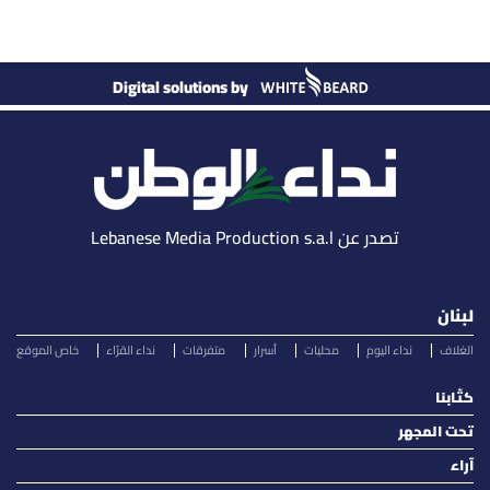
Digital solutions by
تصدر عن Lebanese Media Production s.a.l
لبنان
الغلاف
نداء اليوم
محليات
أسرار
متفرقات
نداء القرّاء
خاص الموقع
كتّابنا
تحت المجهر
آراء