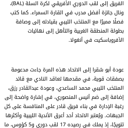
الفريق إلى لقب الدوري الأفريقي لكرة السلة (BAL)،
العالم
ونال جائزة أفضل مدرب في القارة السمراء. كما كتب
فصلًا مميزًا مع المنتخب الليبي بقيادته إلى وصافة
الصحافة الإسرائيلية
بطولة المنطقة الغربية والتأهل إلى نهائيات
الأفروباسكيت في أنغولا.
ثقافة وفنون
فصل من كتاب
عودة أبو شقرا إلى الاتحاد هذه المرة جاءت مدعومة
اقرأ تضحك
بصفقات قوية، في مقدمها تعاقد النادي مع قائد
كاميرا
المنتخب الليبي محمد الساعدي، وعودة عبدالقادر رزق،
إضافة إلى ضم أنيس المنصوري، في إشارة واضحة إلى
سجالات
رغبة الإدارة في بناء فريق قادر على المنافسة على كل
الجبهات. ويُعتبر الاتحاد أحد أعرق الأندية الليبية وأكثرها
صحّة وصحن
تتويجًا، إذ يملك في رصيده 17 لقب دوري و5 كؤوس، ما