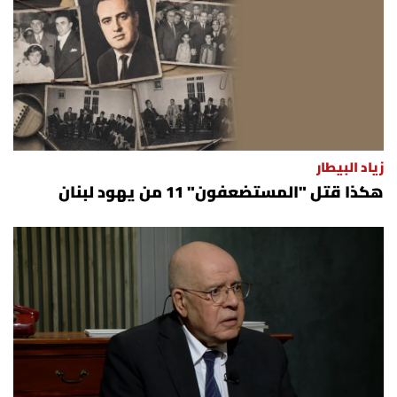
زياد البيطار
هكذا قتل "المستضعفون" 11 من يهود لبنان