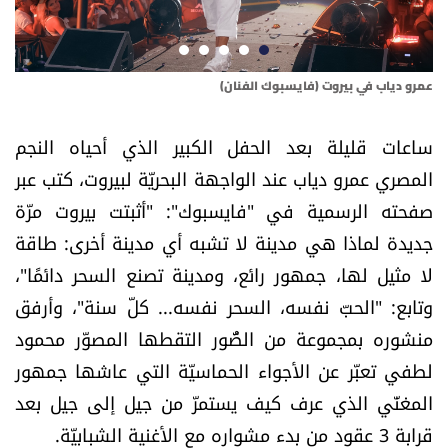
أسرار
متفرقات
عمرو دياب في بيروت (فايسبوك الفنان)
عمر
نداء القرّاء
ساعات قليلة بعد الحفل الكبير الذي أحياه النجم
المصري عمرو دياب عند الواجهة البحريّة لبيروت، كتب عبر
خاص الموقع
صفحته الرسمية في "فايسبوك": "أثبتت بيروت مرّة
جديدة لماذا هي مدينة لا تشبه أي مدينة أخرى: طاقة
كتّابنا
لا مثيل لها، جمهور رائع، ومدينة تصنع السحر دائمًا"،
تحت المجهر
وتابع: "الحبّ نفسه، السحر نفسه... كلّ سنة"، وأرفق
منشوره بمجموعة من الصُّور التقطها المصوّر محمود
آراء
لطفي تعبّر عن الأجواء الحماسيّة التي عاشها جمهور
المغنّي الذي عرف كيف يستمرّ من جيل إلى جيل بعد
اقتصاد
قرابة 3 عقود من بدء مشواره مع الأغنية الشبابيّة.