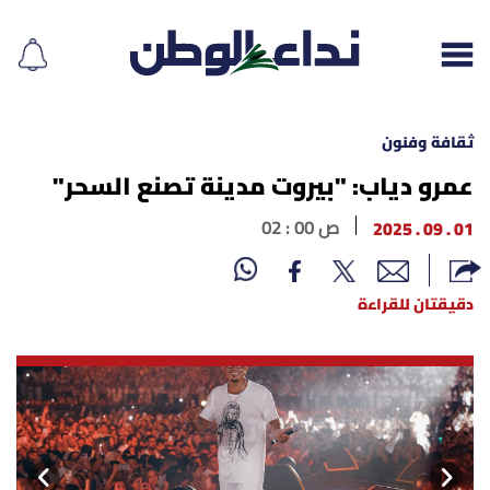
ثقافة وفنون
عمرو دياب: "بيروت مدينة تصنع السحر"
إقرأ الجريدة
01 . 09 . 2025
02 : 00 ص
لبنان
دقيقتان للقراءة
الغلاف
نداء اليوم
محليات