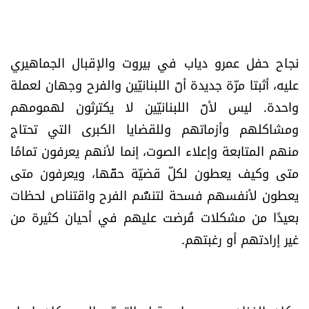
العالم
الصحافة الإسرائيلية
نجاح حفل عمرو دياب في بيروت والإقبال الجماهيري
عليه، أثبتا مرّة جديدة أنّ اللبنانيّين والفرح وجهان لعملة
ثقافة وفنون
واحدة. ليس لأنّ اللبنانيّين لا يكترثون لهمومهم
ومشاكلهم وأزماتهم وللقضايا الكبرى التي تحتاج
فصل من كتاب
منهم المتابعة وإعلاء الصوت، إنما لأنهم يعرفون تمامًا
اقرأ تضحك
متى وكيف يعطون لكلّ قضيّة حقّها، ويعرفون متى
يعطون لأنفسهم فسحة لتنسُّم الفرح واقتناص لحظات
كاميرا
بعيدًا من مشكلات فُرضت عليهم في أحيان كثيرة من
غير إرادتهم أو رغبتهم.
سجالات
صحّة وصحن