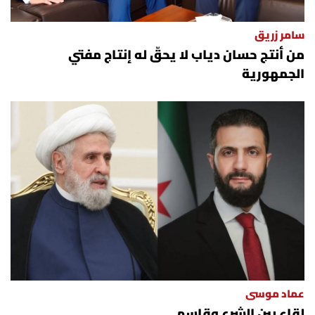
سامر زريق
من أنتج حسان دياب لا يحقّ له إنتاج مفتي
الجمهورية
عماد موسى
لقاء بين الشرع وقاسم