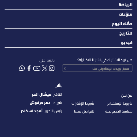
الرياضة
منوّعات
حظّك اليوم
للتاريخ
فيديو
هل تريد الاشتراك في نشرتنا الاخباريّة؟
تابعنا على
الناشر
ميشال المر
من نحن
شريك
عمر حرفوش
شروط الإستخدام
شروط الإشتراك
رئيس التحرير
أمجد اسكندر
سياسة الخصوصية
للتواصل معنا