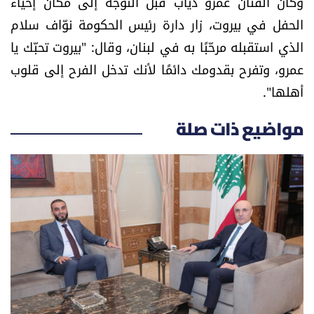
وكان الفنان عمرو دياب
قبل التوجّه إلى مكان إحياء
الرياضة
الحفل في بيروت، زار
دارة رئيس الحكومة نوّاف سلام
الذي استقبله مرحّبًا به في لبنان، وقال:
"بيروت تحبّك يا
منوّعات
عمرو، وتفرح بقدومك دائمًا لأنك تدخل الفرح إلى قلوب
أهلها".
حظّك اليوم
مواضيع ذات صلة
للتاريخ
فيديو
من نحن
للتواصل معنا
شروط الاستخدام