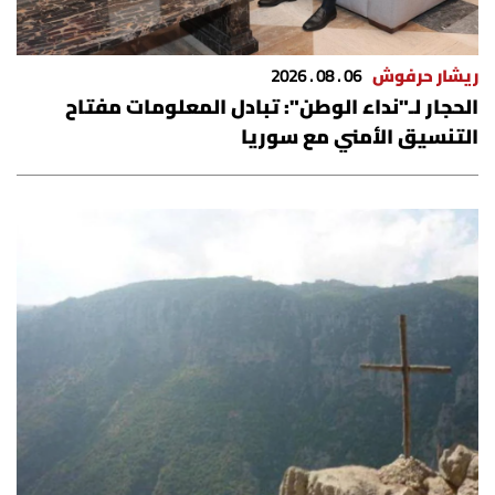
شروط الإشتراك
ريشار حرفوش
06 . 08 . 2026
Digital solutions by
الحجار لـ"نداء الوطن": تبادل المعلومات مفتاح
التنسيق الأمني مع سوريا