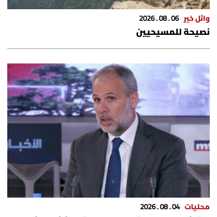
وائل خير
06 . 08 . 2026
نصيحة للمسيحيين
محليات
04 . 08 . 2026