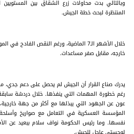
وبالتالي بدت محاولات زرع الشقاق بين المستويي
المنتظرة لبحث خطة الجيش.
خلال الأشهر الـ7 الماضية، ورغم النقص الفادح ف
خارجه، مقابل صفر مساعدات.
يدرك صناع القرار أن الجيش لم يحصل على دعم جدي، ماد
رغم خطورة المهمات التي ينفذها. خلال دردشة سابقة 
عون عن الجهود التي يبذلها مع أكثر من جهة خارجية، 
المؤسسة العسكرية في التعامل مع صواريخ وأسلحة «ال
نفسها. وما رئيس الحكومة نواف سلام ببعيد عن الأمر
لوجستي عاجل للجيش.