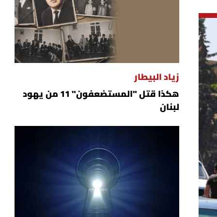
زياد البيطار
هكذا قتل "المستضعفون" 11 من يهود
لبنان