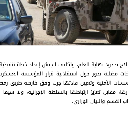
سلاح بحدود نهاية العام، وتكليف الجيش إعداد خطة تنفيذية، 
خات مضللة تدور حول استقلالية قرار المؤسسة العسكري
ؤسسات الأمنية وتعيين قادتها جرت وفق خارطة طريق رمت
ها، مقابل تعزيز ارتباطها بالسلطة الإجرائية، ولا سيما 
 القسم والبيان الوزاري.