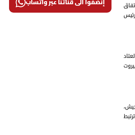
إنضمّوا الى قناتنا عبر واتساب
تفاق
رئيس
عتاد
يروت
جيش،
رتبط