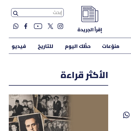
إقرأ الجريدة
منوّعات
حظّك اليوم
للتاريخ
فيديو
الأكثر قراءة