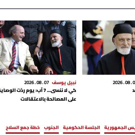
07 . 08
نبيل يوسف
07 . 08 . 2026
كي لا ننسى... 7 آب: يوم ردّت الوصاي
على المصالحة بالاعتقالات
يس الجمهورية
الجلسة الحكومية
الجنوب
خطة جمع السلاح