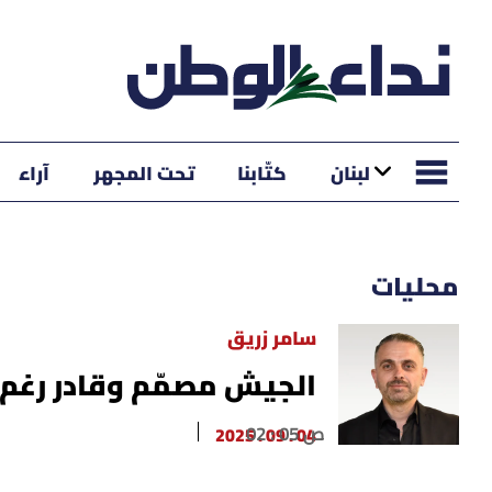
لبنان
كتّابنا
تحت المجهر
آراء
محليات
سامر زريق
الجيش مصمّم وقادر رغم 
02 : 05 ص
04 . 09 . 2025