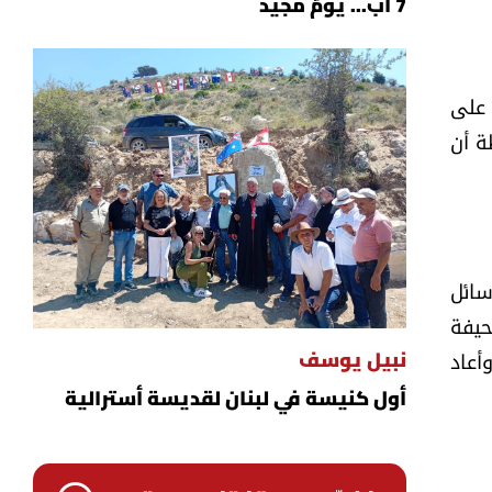
7 آب... يومٌ مجيد
 على
ة أن
سائل
حيفة
أعاد
نبيل يوسف
أول كنيسة في لبنان لقديسة أسترالية