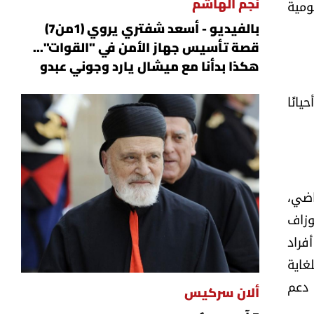
ومية
نجم الهاشم
بالفيديو - أسعد شفتري يروي (1من7)
قصة تأسيس جهاز الأمن في "القوات"...
هكذا بدأنا مع ميشال يارد وجوني عبدو
يانًا
اضي،
وزاف
فراد
غاية
 دعم
ألان سركيس