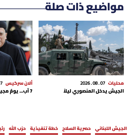
مواضيع ذات صلة
محليات
07 . 08 . 2026
ألان سركيس
 . 2026
الجيش يدخل المنصوري ليلاً
7 آب... يومٌ مجيد
الجيش اللبناني
حصرية السلاح
خطة تنفيذية
حزب الله
رئ