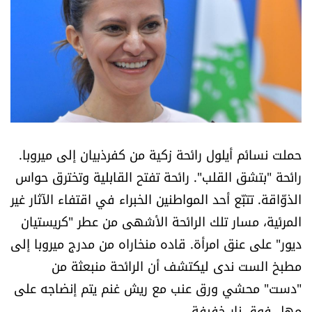
أسرار
متفرقات
نداء القرّاء
خاص الموقع
حملت نسائم أيلول رائحة زكية من كفرذبيان إلى ميروبا.
كتّابنا
رائحة "بتشق القلب". رائحة تفتح القابلية وتخترق حواس
الذوّاقة. تتبّع أحد المواطنين الخبراء في اقتفاء الآثار غير
تحت المجهر
المرئية، مسار تلك الرائحة الأشهى من عطر "كريستيان
ديور" على عنق امرأة. قاده منخاراه من مدرج ميروبا إلى
آراء
مطبخ الست ندى ليكتشف أن الرائحة منبعثة من
"دست" محشي ورق عنب مع ريش غنم يتم إنضاجه على
اقتصاد
مهل فوق نار خفيفة.