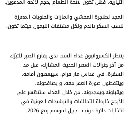
التيارية. فهل تكون لائحة الطعام بحجم لائحة المدعوين.
الرياضة
المجد لطنجرة المحشي والمازات والحلويات المعززة
منوّعات
لنسب السكر بالدم ولكل مشتقات الليمون حيثما تكون.
حظّك اليوم
ينتظر الكسروانيون غداء الست ندى بفارغ الصبر للتبرّك
للتاريخ
من آخر جنرالات العصر الحديث المشارِك، قبل مد
فيديو
السفرة، في قداس مار فرام. سيبعطون أمامه.
ويلتقطون صورة العمر معه. و يصافحونه.
ويقبلونه.ويمجدونه. من خلال الغداء ستتظهر على
من نحن
الأرجح خارطة التحالفات والترشيحات العونية في
للتواصل معنا
انتخابات دائرة جونيه ـ جبيل لموسم ربيع 2026.
شروط الاستخدام