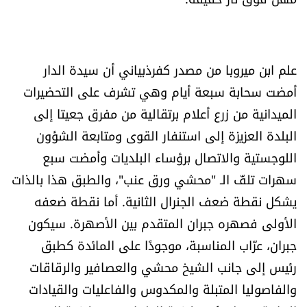
العالم
الصحافة الإسرائيلية
علم ابن ميروبا من مصدر كفرذبياني أن سيدة الدار
أمضت سحابة سبعة أيام وهي تشرف على التحضيرات
ثقافة وفنون
الميدانية من زرع أعلام برتقالية من مفرق جعيتا إلى
فصل من كتاب
البلدة العزيزة إلى استنفار القوى ومتابعة الشؤون
اللوجستية والاتصال برؤساء البلديات وأمضت سبع
اقرأ تضحك
سهرات تلفّ الـ "محشي ورق عنب"، والطبق هذا بالذات
يشكل نقطة ضعف الجنرال الثانية. أما نقطة ضعفه
كاميرا
الأولى فصهره جبران المتقدم بين الأصهرة. سيكون
جبران، عرّاب المناسبة، موجودًا على المائدة كطبق
سجالات
رئيس إلى جانب الشيخ محشي والعصافير والرقاقات
صحّة وصحن
والفاصوليا المتبلة والمكدوس والفاعليات والقيادات