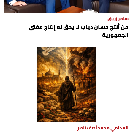
سامر زريق
من أنتج حسان دياب لا يحقّ له إنتاج مفتي
الجمهورية
المحامي محمد آصف ناصر