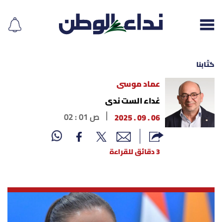
كتّابنا
عماد موسى
إقرأ الجريدة
غداء الست ندى
06 . 09 . 2025
02 : 01 ص
لبنان
الغلاف
3 دقائق للقراءة
نداء اليوم
محليات