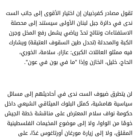
شروط الإشتراك
تقول مصادر كفرذبيان إن اختيار الأقوى إلى جانب الست
ندى في دائرة جبل لبنان الأولى سيستند إلى محصلة
Digital solutions by
الاستفتاءات ونتائج تحدّ رياضي يشمل رفع المخل وجرن
الكبة والمحدلة (تحدل طين السقوف العتيقة) ويشارك
فيه ممثلو العائلات الكبرى: عازار، سلامة، الخوري،
الحاج، خليل، الخازن وإذا "ما في بون في عون".
لن يتطرق ضيوف الست ندى في أحاديثهم إلى مسائل
سياسية هامشية، كمثل البلوك الميثاقي الشيعي داخل
حكومة نواف سلام المعترض على مناقشة خطة الجيش
خوفًا من الواوا، ولا إلى موضوع المخيمات الفلسطينية
المقلق، ولا إلى زيارة مورغان أورتاغوس غدًا، على