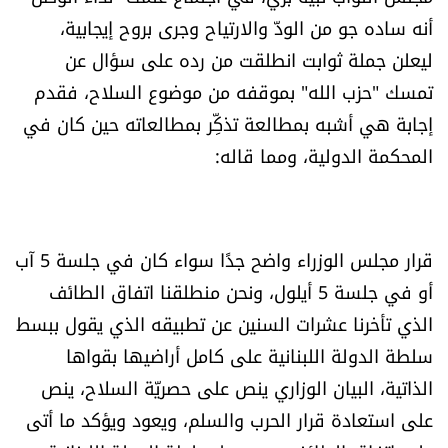
العالم
أنه ساده جو من الودّ والارتياح وجرى بروح إيجابية،
ليعلن جملة ثوابت انطلقت من رده على سؤال عن
الصحافة الإسرائيلية
تمسك "حزب الله" بموقفه من موضوع السلاح، فقدم
إجابة هي أشبه بمطالعة تذكِّر بمطالعاته حين كان في
ثقافة وفنون
المحكمة الدولية، ومما قاله:
فصل من كتاب
اقرأ تضحك
قرار مجلس الوزراء واضح جدًا سواء كان في جلسة 5 آب
أو في جلسة 5 أيلول، ونحن منطلقنا اتفاق الطائف
كاميرا
الذي تأخرنا عشرات السنين عن تطبيقه الذي يقول ببسط
سلطة الدولة اللبنانية على كامل أراضيها بقواها
سجالات
الذاتية، البيان الوزاري ينص على حصريّة السلاح، ينص
صحّة وصحن
على استعادة قرار الحرب والسلم، ويعود ويؤكد ما أتى