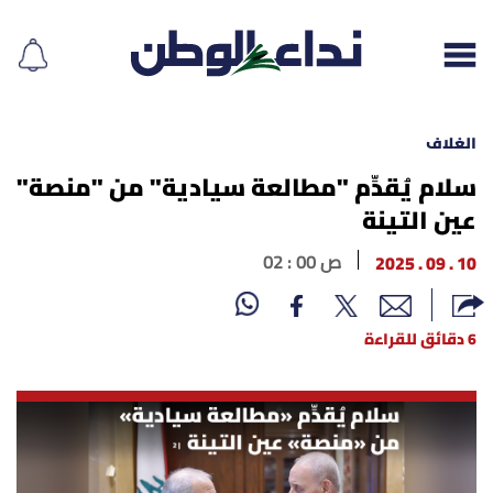
الغلاف
سلام يُقدِّم "مطالعة سيادية" من "منصة"
عين التينة
إقرأ الجريدة
10 . 09 . 2025
02 : 00 ص
لبنان
الغلاف
6 دقائق للقراءة
نداء اليوم
محليات