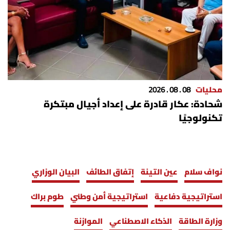
محليات
08 . 08 . 2026
شحادة: عكار قادرة على إعداد أجيال مبتكرة
تكنولوجيًا
نواف سلام
عين التينة
إتفاق الطائف
البيان الوزاري
استراتيجية دفاعية
استراتيجية أمن وطني
طوم براك
وزارة الطاقة
الذكاء الاصطناعي
الموازنة