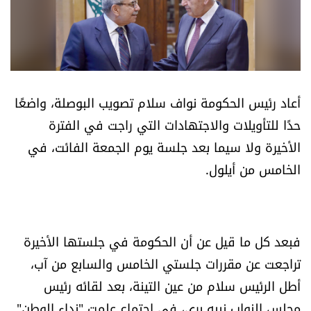
أسرار
متفرقات
نداء القرّاء
أعاد رئيس الحكومة نواف سلام تصويب البوصلة، واضعًا
حدًا للتأويلات والاجتهادات التي راجت في الفترة
خاص الموقع
الأخيرة ولا سيما بعد جلسة يوم الجمعة الفائت، في
الخامس من أيلول.
كتّابنا
تحت المجهر
فبعد كل ما قيل عن أن الحكومة في جلستها الأخيرة
آراء
تراجعت عن مقررات جلستي الخامس والسابع من آب،
أطل الرئيس سلام من عين التينة، بعد لقائه رئيس
اقتصاد
مجلس النواب نبيه بري، في اجتماع علمت "نداء الوطن"