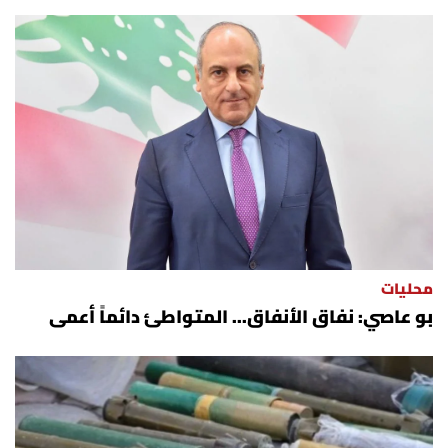
محليات
بو عاصي: نفاق الأنفاق... المتواطئ دائماً أعمى