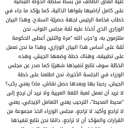
عليه اتفاق الطائف من بسط سلطة الدولة اللبنانية
الرياضة
على كامل أراضيها بقواها الذاتية، كما يؤكد ما جاء في
خطاب فخامة الرئيس لجهة حصريّة السلاح، وهذا البيان
منوّعات
الوزاري الذي أخذنا عليه ثقة مجلس النواب، نحن
ملتزمون به، و"حزب الله "مرة واثنتين أعطى الحكومة
حظّك اليوم
ثقة على أساس هذا البيان الوزاري، وهذا ما نحن نعمل
للتاريخ
على تطبيقه، وهناك خطة وضعها الجيش، وهذه
الخطّة سوف نتابع تنفيذها شهريًا كما صدر عن مجلس
فيديو
الوزراء في الجلسة الأخيرة، نحن اطلعنا على خطة
الجيش، رحبنا بها وبعدها حصل نقاش، ماذا يعني رحّب؟
لا نريد أن نعمل لعبة اللغة العربية ولا نريد أن نرجع إلى
من نحن
"محيط المحيط"، الترحيب يعني التعامل الإيجابي، يعني
للتواصل معنا
لا تراجع وأكيد لا تراجع، مجلس الوزراء اتخذ مجموعة من
القرارات والمؤكد أن لا تراجع، دائمًا نحن نتابع تنفيذها
شروط الاستخدام