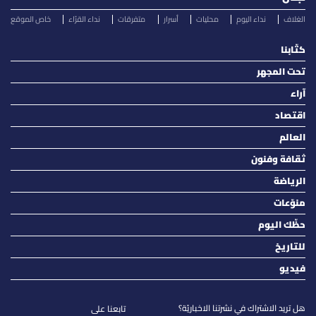
الغلاف
نداء اليوم
محليات
أسرار
متفرقات
نداء القرّاء
خاص الموقع
كتّابنا
تحت المجهر
آراء
اقتصاد
العالم
ثقافة وفنون
الرياضة
منوّعات
حظّك اليوم
للتاريخ
فيديو
هل تريد الاشتراك في نشرتنا الاخباريّة؟
تابعنا على