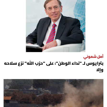
العالم
الصحافة الإسرائيلية
ثقافة وفنون
فصل من كتاب
أمل شموني
اقرأ تضحك
بترايوس لـ "نداء الوطن": على "حزب الله" نزع سلاحه
وإلا
كاميرا
سجالات
صحّة وصحن