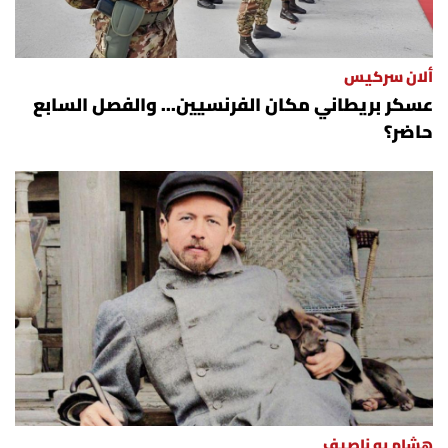
شروط الإشتراك
ألان سركيس
Digital solutions by
عسكر بريطاني مكان الفرنسيين... والفصل السابع
حاضر؟
هشام بو ناصيف