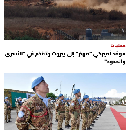
الرياضة
منوّعات
حظّك اليوم
محليات
موفد أميركي "مهمّ" إلى بيروت وتقدّم في "الأسرى
للتاريخ
والحدود"
فيديو
من نحن
للتواصل معنا
شروط الاستخدام