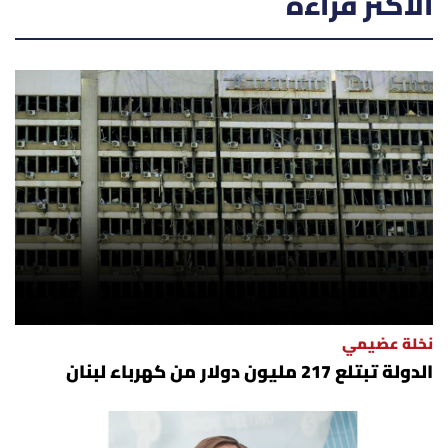
الأكثر قراءة
أسرار
متفرقات
نداء القرّاء
خاص الموقع
كتّابنا
تحت المجهر
نخلة عضيمي
آراء
الدولة تبتلع 217 مليون دولار من كهرباء لبنان
اقتصاد