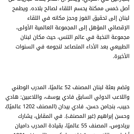
أصل خمس ممكنة يحسم اللقاء لصالح بلاده. ويطمح
الرياضة
لبنان إلى تحقيق الفوز وحجز مكانه في اللقاء
منوّعات
الإقصائي المؤهل إلى المجموعة العالمية الأولى،
مجموعة النخبة في عالم التنس، حيث مكان لبنان
حظّك اليوم
الطبيعي بعد الأداء المتصاعد لنجومه في السنوات
الأخيرة.
للتاريخ
فيديو
وتضم بعثة لبنان المصنف 52 عالميًا، المدرب الوطني
واللاعب الدولي السابق فادي يوسف، واللاعبين: هادي
من نحن
حبيب، بنجامن حسن، فادي بيدان (المصنف 1202 عالميًا)،
للتواصل معنا
وحسن إبراهيم (غير المصنف). في المقابل، يشارك
بربادوس، المصنف 55 عالميًا، بقيادة المدرب داميان
شروط الاستخدام