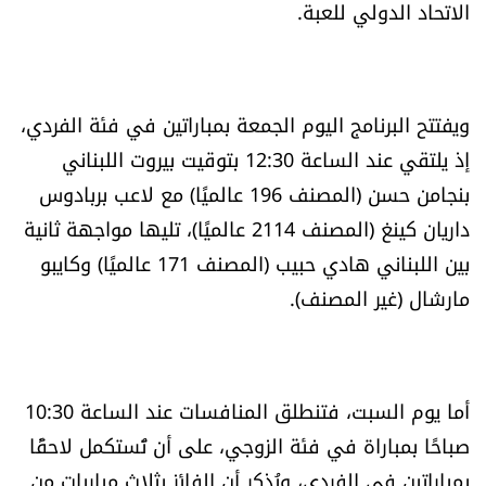
الاتحاد الدولي للعبة.
العالم
الصحافة الإسرائيلية
ويفتتح البرنامج اليوم الجمعة بمباراتين في فئة الفردي،
ثقافة وفنون
إذ يلتقي عند الساعة 12:30 بتوقيت بيروت اللبناني
بنجامن حسن (المصنف 196 عالميًا) مع لاعب بربادوس
فصل من كتاب
داريان كينغ (المصنف 2114 عالميًا)، تليها مواجهة ثانية
بين اللبناني هادي حبيب (المصنف 171 عالميًا) وكايبو
اقرأ تضحك
مارشال (غير المصنف).
كاميرا
سجالات
أما يوم السبت، فتنطلق المنافسات عند الساعة 10:30
صباحًا بمباراة في فئة الزوجي، على أن تُستكمل لاحقًا
صحّة وصحن
بمباراتين في الفردي، ويُذكر أن الفائز بثلاث مباريات من