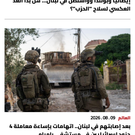
إيطاليا وبولندا وواشنطن في لبنان… هل بدأ العدّ
العكسي لسلاح "الحزب"؟
العالم
09 . 08 . 2026
بعد إصابتهم في لبنان.. اتهامات بإساءة معاملة 4
جنود إسرائيليين في مستشفى رامبام