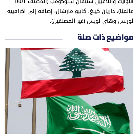
أبلوايت واللاعبين ستيفان سلوكومب (المصنف 1801
شروط الإشتراك
عالميًا)، داريان كينغ، كايبو مارشال، إضافة إلى اكزافييه
لورنس وهاي لويس (غير المصنفين).
Digital solutions by
مواضيع ذات صلة