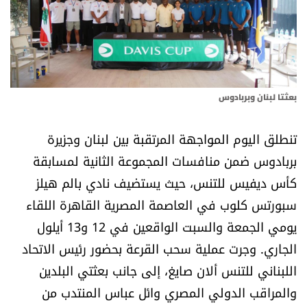
أسرار
متفرقات
نداء القرّاء
بعثتا لبنان وبربادوس
خاص الموقع
تنطلق اليوم المواجهة المرتقبة بين لبنان وجزيرة
بربادوس ضمن منافسات المجموعة الثانية لمسابقة
كتّابنا
كأس ديفيس للتنس، حيث يستضيف نادي بالم هيلز
سبورتس كلوب في العاصمة المصرية القاهرة اللقاء
تحت المجهر
يومي الجمعة والسبت الواقعين في 12 و13 أيلول
آراء
الجاري. وجرت عملية سحب القرعة بحضور رئيس الاتحاد
اللبناني للتنس ألان صايغ، إلى جانب بعثتي البلدين
اقتصاد
والمراقب الدولي المصري وائل عباس المنتدب من