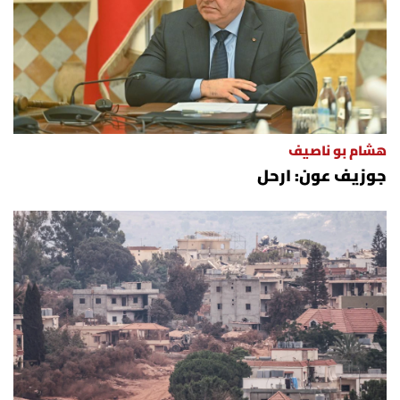
هشام بو ناصيف
جوزيف عون: ارحل