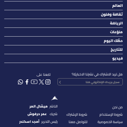
العالم
ثقافة وفنون
الرياضة
منوّعات
حظّك اليوم
للتاريخ
فيديو
هل تريد الاشتراك في نشرتنا الاخباريّة؟
تابعنا على
الناشر
ميشال المر
من نحن
شريك
عمر حرفوش
شروط الإستخدام
شروط الإشتراك
رئيس التحرير
أمجد اسكندر
سياسة الخصوصية
للتواصل معنا