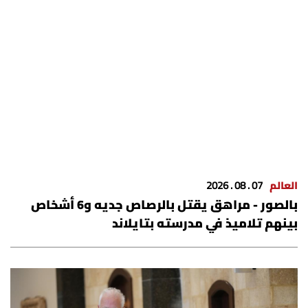
العالم
الصحافة الإسرائيلية
ثقافة وفنون
فصل من كتاب
اقرأ تضحك
العالم
07 . 08 . 2026
بالصور - مراهق يقتل بالرصاص جديه و6 أشخاص
كاميرا
بينهم تلاميذ في مدرسته بتايلاند
سجالات
صحّة وصحن