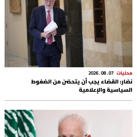
الرياضة
منوّعات
حظّك اليوم
للتاريخ
محليات
07 . 08 . 2026
فيديو
نصّار: القضاء يجب أن يتحصّن من الضغوط
السياسية والإعلامية
من نحن
للتواصل معنا
شروط الاستخدام