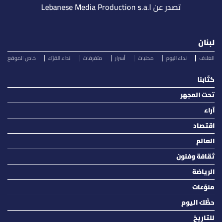
تصدر عن Lebanese Media Production s.a.l
لبنان
الغلاف
نداء اليوم
محليات
أسرار
متفرقات
نداء القرّاء
خاص الموقع
كتّابنا
تحت المجهر
آراء
اقتصاد
العالم
ثقافة وفنون
الرياضة
منوّعات
حظّك اليوم
للتاريخ