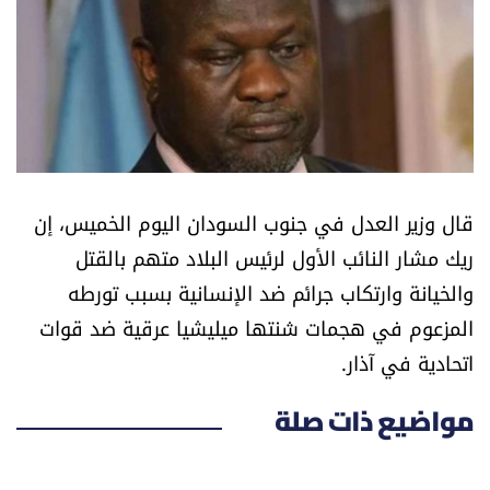
أسرار
متفرقات
نداء القرّاء
خاص الموقع
قال وزير العدل في جنوب السودان اليوم الخميس، إن
ريك مشار النائب الأول لرئيس البلاد متهم بالقتل
كتّابنا
والخيانة وارتكاب جرائم ضد الإنسانية بسبب تورطه
المزعوم في هجمات شنتها ميليشيا عرقية ضد قوات
تحت المجهر
اتحادية في آذار.
آراء
مواضيع ذات صلة
اقتصاد