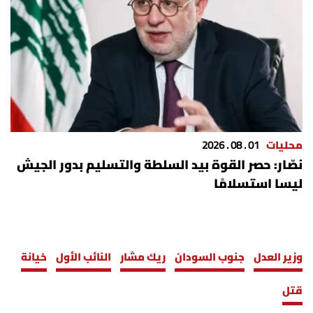
شروط الإشتراك
Digital solutions by
محليات
01 . 08 . 2026
نصّار: حصر القوة بيد السلطة والتسليم بدور الجيش
ليسا استسلامًا
وزير العدل
جنوب السودان
ريك مشار
النائب الأول
خيانة
قتل