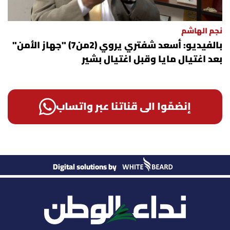
نجم الهاشم
بالفيديو: أسعد شفتري يروي (2من7) "جهاز الأمن"
بعد اغتيال مايا وقبل اغتيال بشير
إنضمّوا الى قناتنا عبر واتساب
Digital solutions by